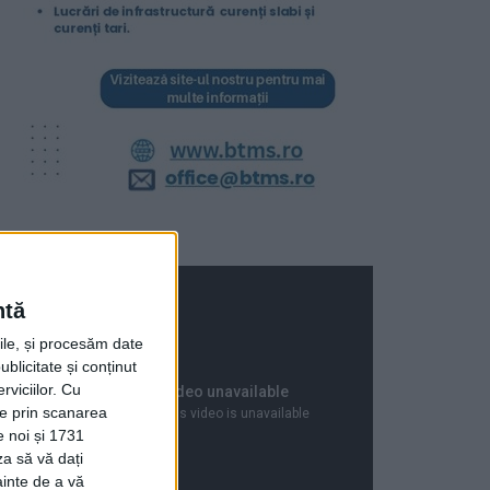
ntă
rile, și procesăm date
ublicitate și conținut
viciilor.
Cu
ție prin scanarea
e noi și 1731
za să vă dați
ainte de a vă