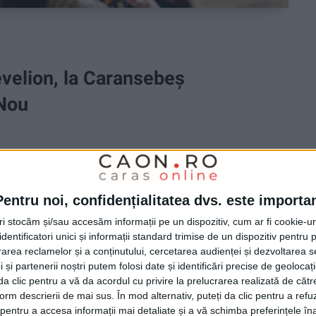
evelion, la Caransebeș
 Nou
i, nu puțini, au venit în zona centrală pentru a trece
 artificii! Dar cum Revelionul deja a trecut,
Pentru noi, confidențialitatea dvs. este importa
e se vrea a deveni o tradiție: concertul simfonic
tri stocăm și/sau accesăm informații pe un dispozitiv, cum ar fi cookie-u
ltură „George Suru”!
dentificatori unici și informații standard trimise de un dispozitiv pentru p
rea reclamelor și a conținutului, cercetarea audienței și dezvoltarea ser
 și partenerii noștri putem folosi date și identificări precise de geoloca
i da clic pentru a vă da acordul cu privire la prelucrarea realizată de cătr
form descrierii de mai sus. În mod alternativ, puteți da clic pentru a refu
entru a accesa informații mai detaliate și a vă schimba preferințele în