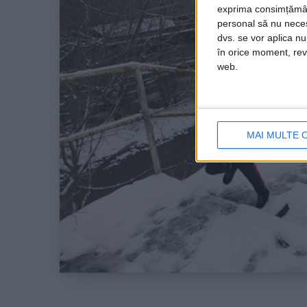
exprima consimțămâ
personal să nu necesi
dvs. se vor aplica n
în orice moment, reve
web.
MAI MULTE 