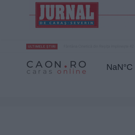
Mai puțini inspectori, mai puține controale
ULTIMELE ȘTIRI