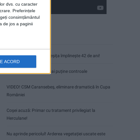
lor dvs. cu caracter
crare. Preferințele
rageți consimțământul
a de jos a paginii
Articole recente
Fântâna Cinetică din Reșița împlinește 42 de ani!
DE ACORD
Mai puțini inspectori, mai puține controale
VIDEO! CSM Caransebeș, eliminare dramatică în Cupa
României
Coșei acuză: Primar cu tratament privilegiat la
Herculane!
Nu aprinde pericolul! Arderea vegetației uscate este