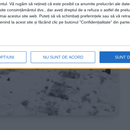
ntul.
Vă rugăm să rețineți că este posibil ca anumite prelucrări ale date
te consimțământul dvs., dar aveți dreptul de a refuza o astfel de prelu
umai acestui site web. Puteți să vă schimbați preferințele sau să vă ret
nind la acest site și făcând clic pe butonul "Confidențialitate" din parte
OPȚIUNI
NU SUNT DE ACORD
SUNT 