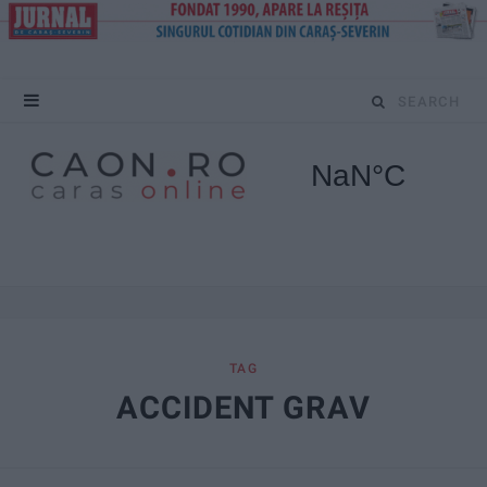
S
e
a
r
c
h
f
TAG
ACCIDENT GRAV
o
r