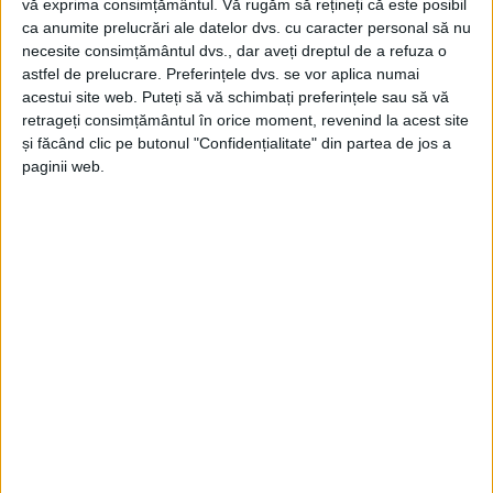
vă exprima consimțământul.
Vă rugăm să rețineți că este posibil
ca anumite prelucrări ale datelor dvs. cu caracter personal să nu
ŞTIRILE JUDEŢULUI CARAŞ-SEVERIN
necesite consimțământul dvs., dar aveți dreptul de a refuza o
Accident grav cu doi încarcerați pe DN
astfel de prelucrare. Preferințele dvs. se vor aplica numai
acestui site web. Puteți să vă schimbați preferințele sau să vă
6, la intersecția cu Ilova
retrageți consimțământul în orice moment, revenind la acest site
și făcând clic pe butonul "Confidențialitate" din partea de jos a
2 SEPTEMBRIE 2022, 11:15 AM
1 MINUT DE CITIRE
paginii web.
ILOVA – Un accident rutier produs între un autoturism și o
autoutilitară, pe DN 6, la intersecția cu Ilova, a fost raportat în
această dimineață la 112. Patru persoane au fost implicate,
dintre care două au rămas încarcerate!