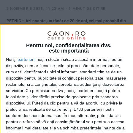
2 NOIEMBRIE 2025, 11:23 AM
1 MINUT DE CITIRE
PETNIC – Azi noapte, un tânăr de 20 de ani, cel mai probabil din
cauza vitezei, a pierdut controlul volanului într-o curbă și a lovit
un cap de pod, mașina fiind proiectată într-un nuc!
Pentru noi, confidențialitatea dvs.
este importantă
Noi și
parteneri
i noștri stocăm și/sau accesăm informații pe un
dispozitiv, cum ar fi cookie-urile, și procesăm date personale,
cum ar fi identificatori unici și informații standard trimise de un
dispozitiv pentru publicitate și conținut personalizate, măsurarea
reclamelor și a conținutului, cercetarea audienței și dezvoltarea
serviciilor.
Cu permisiunea dvs., noi și partenerii noștri putem
folosi date și identificări precise de geolocație prin scanarea
dispozitivului. Puteți da clic pentru a vă da acordul cu privire la
prelucrarea realizată de către noi și 1733 partenerii noștri
conform descrierii de mai sus. În mod alternativ, puteți da clic
pentru a refuza să vă dați consimțământul sau pentru a accesa
informații mai detaliate și a vă schimba preferințele înainte de a