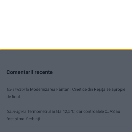
CSM Reșița a rezolvat meciul în două minute și a plecat cu toate
punctele de la Satu Mare
Accident mortal între Reșița și Berzovia! Autoturism și TIR în
flăcări!
Parcul Tricolorului, de mai bine de jumătate de an în șantier
Comentarii recente
Ex-Tinctor
la
Modernizarea Fântânii Cinetice din Reșița se apropie
de final
Sauvage
la
Termometrul arăta 42,5°C, dar controalele CJAS au
fost și mai fierbinți