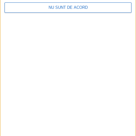
i
NU SUNT DE ACORD
v
e