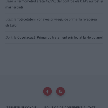
Jean
la
Termometrul arăta 42,5°C, dar controalele CJAS au fost și
mai fierbinți
uctm
la
Toți cetățenii vor avea privilegiu de primar la refacerea
străzilor!
Dorin
la
Coșei acuză: Primar cu tratament privilegiat la Herculane!
TERMENI ȘI CONDIȚII
POLITICA DE CONFIDENȚIALITATE