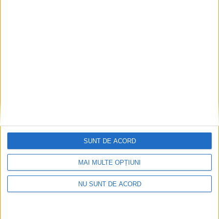
Nimeni nu ne poate izgoni din propriile amintiri!
2026-08-09
SUNT DE ACORD
MAI MULTE OPȚIUNI
NU SUNT DE ACORD