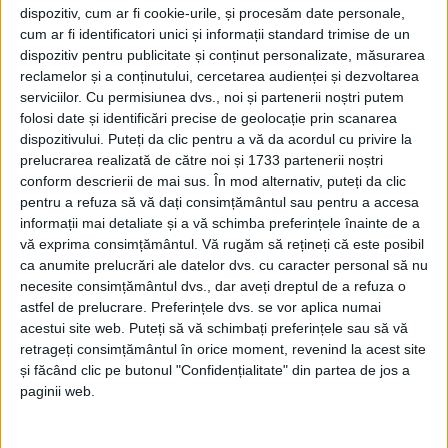
dispozitiv, cum ar fi cookie-urile, și procesăm date personale,
cum ar fi identificatori unici și informații standard trimise de un
dispozitiv pentru publicitate și conținut personalizate, măsurarea
reclamelor și a conținutului, cercetarea audienței și dezvoltarea
serviciilor.
Cu permisiunea dvs., noi și partenerii noștri putem
folosi date și identificări precise de geolocație prin scanarea
dispozitivului. Puteți da clic pentru a vă da acordul cu privire la
prelucrarea realizată de către noi și 1733 partenerii noștri
conform descrierii de mai sus. În mod alternativ, puteți da clic
pentru a refuza să vă dați consimțământul sau pentru a accesa
informații mai detaliate și a vă schimba preferințele înainte de a
vă exprima consimțământul.
Vă rugăm să rețineți că este posibil
ca anumite prelucrări ale datelor dvs. cu caracter personal să nu
Aseară, 10 decembrie, a avut loc Romanian
necesite consimțământul dvs., dar aveți dreptul de a refuza o
Healthcare Awards, prima și cea mai amplă
astfel de prelucrare. Preferințele dvs. se vor aplica numai
acestui site web. Puteți să vă schimbați preferințele sau să vă
competiție cu juriu internațional dedicată spitalelor
retrageți consimțământul în orice moment, revenind la acest site
din România, eveniment de recunoaștere a inovației
și făcând clic pe butonul "Confidențialitate" din partea de jos a
paginii web.
și a excelenței din domeniul sănătății, care si-a
propus să identifice și să aprecieze exemplele de