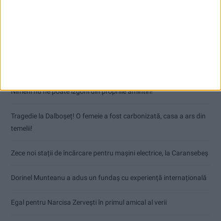
Articole recente
Nimeni nu ne poate izgoni din propriile amintiri!
Tragedie la Dalboşeț! O femeie a fost carbonizată, casa a ars din
temelii!
Zece noi stații de încărcare pentru mașini electrice, la Caransebeș
Dorinel Munteanu a adus un fundaș cu experiență internațională
Egal pentru Narcisa Zervești în primul amical al verii