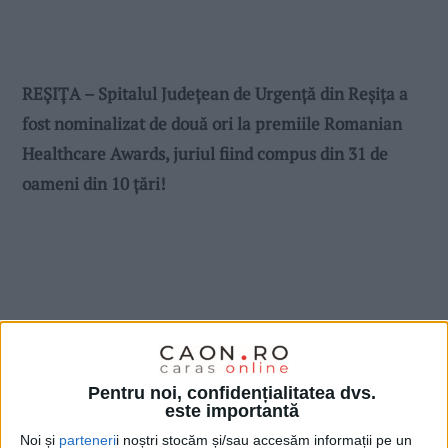
REȘIȚA – Spitalul Județean de Urgență din Reșița a
fost nominalizat de două ori la premiile Romanian
Healthcare Awards, juriul fiind compus din 31 de
oameni din 10 țări!
Pentru noi, confidențialitatea dvs.
este importantă
Noi și
parteneri
i noștri stocăm și/sau accesăm informații pe un