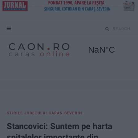
S
e
a
r
c
h
f
ŞTIRILE JUDEŢULUI CARAŞ-SEVERIN
o
Stancovici: Suntem pe harta
r
spitalelor importante din