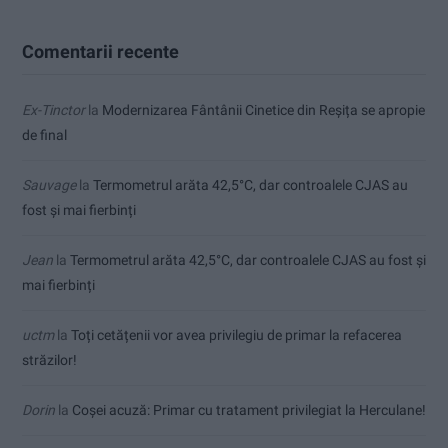
Comentarii recente
Ex-Tinctor
la
Modernizarea Fântânii Cinetice din Reșița se apropie
de final
Sauvage
la
Termometrul arăta 42,5°C, dar controalele CJAS au
fost și mai fierbinți
Jean
la
Termometrul arăta 42,5°C, dar controalele CJAS au fost și
mai fierbinți
uctm
la
Toți cetățenii vor avea privilegiu de primar la refacerea
străzilor!
Dorin
la
Coșei acuză: Primar cu tratament privilegiat la Herculane!