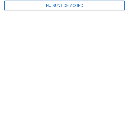
NU SUNT DE ACORD
VIDEO! CSM Caransebeș, eliminare dramatică în
Cupa României
2026-08-06
Arhive