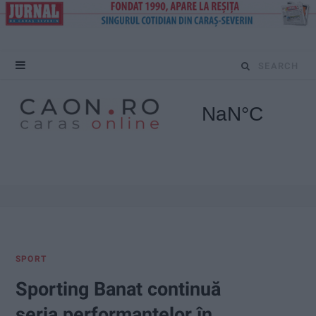
S
e
a
r
c
h
f
SPORT
o
Sporting Banat continuă
r
seria performanțelor în