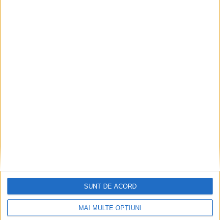
Mai puțini inspectori, mai puține controale
2026-08-06
SUNT DE ACORD
MAI MULTE OPȚIUNI