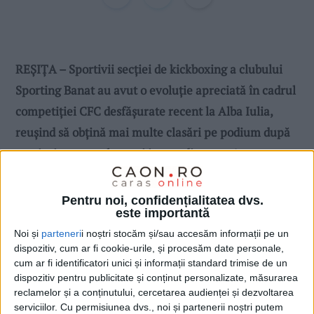
REȘIȚA – Sportivii secției de kickboxing a clubului
Sporting Banat au avut o evoluție apreciată în cadrul
competiției CFC desfășurate recent la Alba Iulia,
reușind să obțină mai multe clasări pe podium după
meciuri spectaculoase și intens disputate!
Pentru noi, confidențialitatea dvs.
este importantă
Noi și
parteneri
i noștri stocăm și/sau accesăm informații pe un
dispozitiv, cum ar fi cookie-urile, și procesăm date personale,
cum ar fi identificatori unici și informații standard trimise de un
dispozitiv pentru publicitate și conținut personalizate, măsurarea
reclamelor și a conținutului, cercetarea audienței și dezvoltarea
serviciilor.
Cu permisiunea dvs., noi și partenerii noștri putem