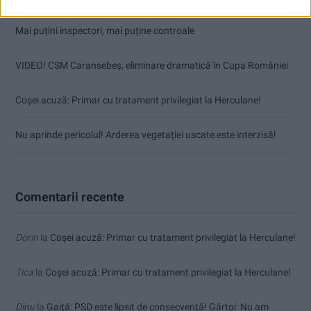
Mai puțini inspectori, mai puține controale
VIDEO! CSM Caransebeș, eliminare dramatică în Cupa României
Coșei acuză: Primar cu tratament privilegiat la Herculane!
Nu aprinde pericolul! Arderea vegetației uscate este interzisă!
Comentarii recente
Dorin
la
Coșei acuză: Primar cu tratament privilegiat la Herculane!
Tica
la
Coșei acuză: Primar cu tratament privilegiat la Herculane!
Dinu
la
Gaiţă: PSD este lipsit de consecvență! Gârtoi: Nu am