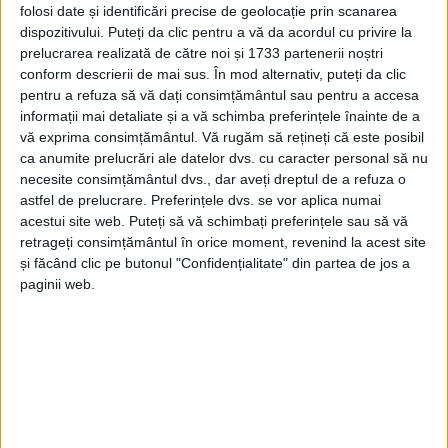
folosi date și identificări precise de geolocație prin scanarea
dispozitivului. Puteți da clic pentru a vă da acordul cu privire la
prelucrarea realizată de către noi și 1733 partenerii noștri
conform descrierii de mai sus. În mod alternativ, puteți da clic
pentru a refuza să vă dați consimțământul sau pentru a accesa
informații mai detaliate și a vă schimba preferințele înainte de a
vă exprima consimțământul.
Vă rugăm să rețineți că este posibil
ca anumite prelucrări ale datelor dvs. cu caracter personal să nu
necesite consimțământul dvs., dar aveți dreptul de a refuza o
astfel de prelucrare. Preferințele dvs. se vor aplica numai
acestui site web. Puteți să vă schimbați preferințele sau să vă
retrageți consimțământul în orice moment, revenind la acest site
și făcând clic pe butonul "Confidențialitate" din partea de jos a
paginii web.
Reprezentanții clubului au demonstrat ambiție,
disciplină și o pregătire foarte bună în ring,
confirmând progresul făcut în ultima perioadă.
Printre cele mai importante rezultate s-au numărat
cele obținute de
Sebastian Gligor
, care a concurat la
categoria 45 de kilograme și a încheiat competiția cu