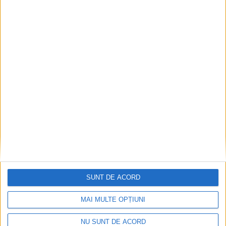
Or fi tinerii viitorul țării, dar să și-l facă singuri!
2026-08-10
SUNT DE ACORD
MAI MULTE OPȚIUNI
NU SUNT DE ACORD