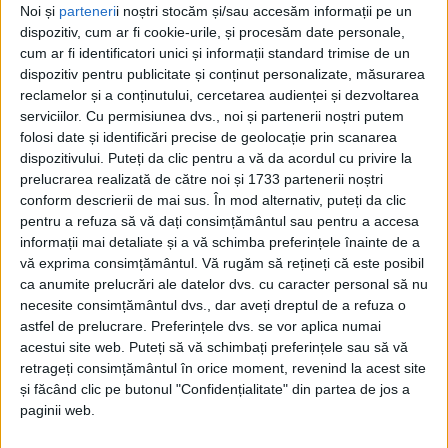
Noi și
parteneri
i noștri stocăm și/sau accesăm informații pe un
dispozitiv, cum ar fi cookie-urile, și procesăm date personale,
cum ar fi identificatori unici și informații standard trimise de un
dispozitiv pentru publicitate și conținut personalizate, măsurarea
reclamelor și a conținutului, cercetarea audienței și dezvoltarea
serviciilor.
Cu permisiunea dvs., noi și partenerii noștri putem
folosi date și identificări precise de geolocație prin scanarea
dispozitivului. Puteți da clic pentru a vă da acordul cu privire la
prelucrarea realizată de către noi și 1733 partenerii noștri
conform descrierii de mai sus. În mod alternativ, puteți da clic
pentru a refuza să vă dați consimțământul sau pentru a accesa
informații mai detaliate și a vă schimba preferințele înainte de a
vă exprima consimțământul.
Vă rugăm să rețineți că este posibil
ca anumite prelucrări ale datelor dvs. cu caracter personal să nu
necesite consimțământul dvs., dar aveți dreptul de a refuza o
Nimeni n-a văzut până acum rezultatele acestui
astfel de prelucrare. Preferințele dvs. se vor aplica numai
sondaj,
dar
Adrian Dumbravă
crede că liderii
PSD
acestui site web. Puteți să vă schimbați preferințele sau să vă
retrageți consimțământul în orice moment, revenind la acest site
Caraș-Severin
nu au cum să nu țină cont de
Marcel
și făcând clic pe butonul "Confidențialitate" din partea de jos a
Ciolacu și Sorin Grindeanu
, care vor un
nou mandat
paginii web.
pentru Felix Borcean
.