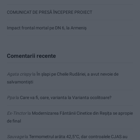
COMUNICAT DE PRESĂ ÎNCEPERE PROIECT
Impact frontal mortal pe DN 6, la Armeniș
Comentarii recente
Agata crispy
la
În șlapi pe Cheile Rudăriei, a avut nevoie de
salvamontiști
Ppa
la
Care va fi, oare, varianta la Varianta ocolitoare?
Ex-Tinctor
la
Modernizarea Fântânii Cinetice din Reșița se apropie
de final
Sauvage
la
Termometrul arăta 42,5°C, dar controalele CJAS au