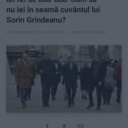
:
nu iei în seamă cuvântul lui
Sorin Grindeanu?
23 FEBRUARIE 2024, 02:07 PM
2 MINUTE DE CITIRE