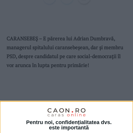
CARANSEBEȘ – E părerea lui Adrian Dumbravă,
managerul spitalului caransebeșean, dar și membru
PSD, despre candidatul pe care social-democrații îl
vor arunca în lupta pentru primărie!
Pentru noi, confidențialitatea dvs.
este importantă