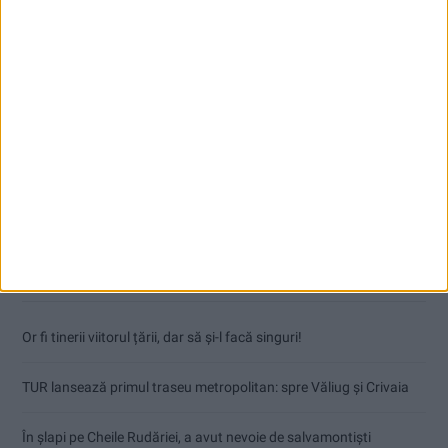
Articole recente
Or fi tinerii viitorul țării, dar să și-l facă singuri!
TUR lansează primul traseu metropolitan: spre Văliug și Crivaia
În șlapi pe Cheile Rudăriei, a avut nevoie de salvamontiști