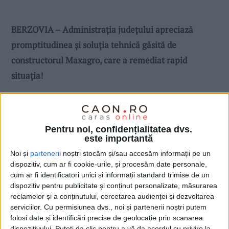
BERZOVIA – Administrația județului apreciază
promptitudinea și soluția tehnică găsită de
constructorul Maxagro, care a remediat rapid
situația!
Pentru noi, confidențialitatea dvs.
este importantă
Noi și
parteneri
i noștri stocăm și/sau accesăm informații pe un
dispozitiv, cum ar fi cookie-urile, și procesăm date personale,
cum ar fi identificatori unici și informații standard trimise de un
dispozitiv pentru publicitate și conținut personalizate, măsurarea
reclamelor și a conținutului, cercetarea audienței și dezvoltarea
serviciilor.
Cu permisiunea dvs., noi și partenerii noștri putem
folosi date și identificări precise de geolocație prin scanarea
dispozitivului. Puteți da clic pentru a vă da acordul cu privire la