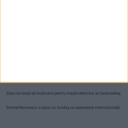
Articole recente
Nimeni nu ne poate izgoni din propriile amintiri!
Impact frontal mortal pe DN 6, la Armeniș
Tragedie la Dalboşeț! O femeie a fost carbonizată, casa a ars din
temelii!
Zece noi stații de încărcare pentru mașini electrice, la Caransebeș
Dorinel Munteanu a adus un fundaș cu experiență internațională