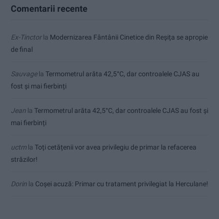
Comentarii recente
Ex-Tinctor
la
Modernizarea Fântânii Cinetice din Reșița se apropie
de final
Sauvage
la
Termometrul arăta 42,5°C, dar controalele CJAS au
fost și mai fierbinți
Jean
la
Termometrul arăta 42,5°C, dar controalele CJAS au fost și
mai fierbinți
uctm
la
Toți cetățenii vor avea privilegiu de primar la refacerea
străzilor!
Dorin
la
Coșei acuză: Primar cu tratament privilegiat la Herculane!