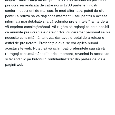
prelucrarea realizată de către noi și 1733 partenerii noștri
conform descrierii de mai sus. În mod alternativ, puteți da clic
pentru a refuza să vă dați consimțământul sau pentru a accesa
informații mai detaliate și a vă schimba preferințele înainte de a
vă exprima consimțământul.
Vă rugăm să rețineți că este posibil
ca anumite prelucrări ale datelor dvs. cu caracter personal să nu
necesite consimțământul dvs., dar aveți dreptul de a refuza o
astfel de prelucrare. Preferințele dvs. se vor aplica numai
acestui site web. Puteți să vă schimbați preferințele sau să vă
retrageți consimțământul în orice moment, revenind la acest site
și făcând clic pe butonul "Confidențialitate" din partea de jos a
Este vorba despre
podul
de la intrarea în
Berzovia,
paginii web.
dinspre
Ramna,
de pe
DJ 572
, care s-a surpat zilele
trecute, devenind impracticabil. Cei care treceau pe
acolo, se vedeau nevoiți să facă un
ocol
de vreo 9
kilometri, pe un
drum pietruit
. Situația s-a remediat
între timp, însă temporar.