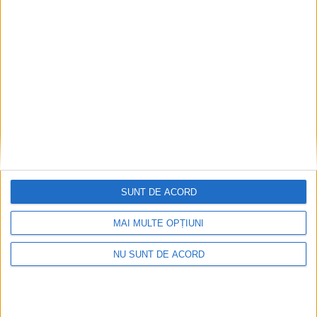
Impact frontal mortal pe DN 6, la Armeniș
2026-08-09
SUNT DE ACORD
MAI MULTE OPȚIUNI
NU SUNT DE ACORD
Tragedie la Dalboşeț! O femeie a fost carbonizată,
casa a ars din temelii!