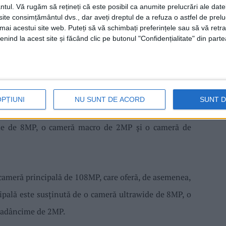
ntul.
Vă rugăm să rețineți că este posibil ca anumite prelucrări ale date
te consimțământul dvs., dar aveți dreptul de a refuza o astfel de prelu
umai acestui site web. Puteți să vă schimbați preferințele sau să vă ret
nind la acest site și făcând clic pe butonul "Confidențialitate" din parte
e 13 sunt echipate cu camere de ultimă generație.
ameră principală de 200MP, care oferă imagini și
OPȚIUNI
NU SUNT DE ACORD
SUNT 
r și în condiții de iluminare slabă. Camera principală
ide de 8MP, o cameră macro de 2MP și o cameră de
cameră principală de 108MP, care oferă, de asemenea,
ipală este susținută de o cameră ultrawide de 8MP, o
 adâncime de 2MP.