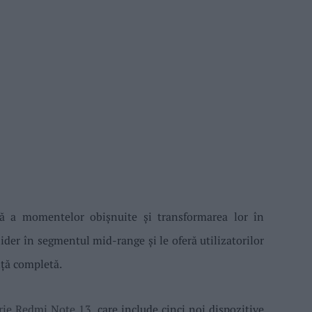
lă a momentelor obișnuite și transformarea lor în
ider în segmentul mid-range și le oferă utilizatorilor
nță completă.
rie Redmi Note 13
, care include cinci noi dispozitive