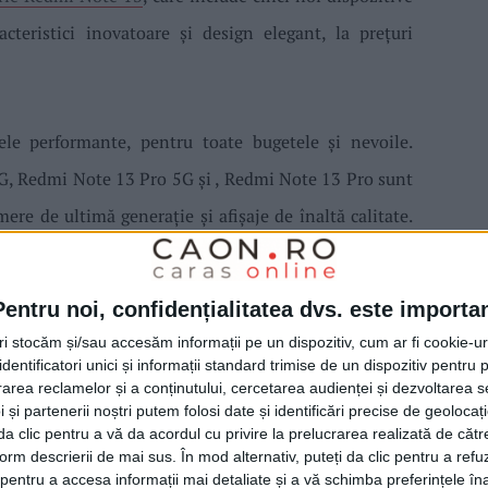
cteristici inovatoare și design elegant, la prețuri
e performante, pentru toate bugetele și nevoile.
, Redmi Note 13 Pro 5G și , Redmi Note 13 Pro sunt
ere de ultimă generație și afișaje de înaltă calitate.
 și Redmi Note 13, oferă, de asemenea, performanțe
Pentru noi, confidențialitatea dvs. este importa
tri stocăm și/sau accesăm informații pe un dispozitiv, cum ar fi cookie-u
u design super-durabil, iar noile dispozitive lansate
dentificatori unici și informații standard trimise de un dispozitiv pentru p
rea reclamelor și a conținutului, cercetarea audienței și dezvoltarea ser
truite pentru a rezista dinamicii vieții de zi cu zi
 și partenerii noștri putem folosi date și identificări precise de geoloca
 stil și funcționalitate. Cu noua serie, producătorul
i da clic pentru a vă da acordul cu privire la prelucrarea realizată de cătr
form descrierii de mai sus. În mod alternativ, puteți da clic pentru a refu
rde pentru smartphone-uri și le transformă într-o
entru a accesa informații mai detaliate și a vă schimba preferințele în