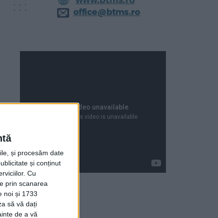
ntă
rile, și procesăm date
ublicitate și conținut
viciilor.
Cu
ție prin scanarea
e noi și 1733
za să vă dați
Articole recente
ainte de a vă