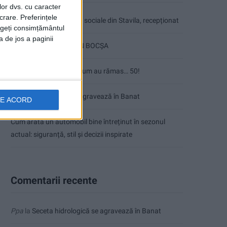
lor dvs. cu caracter
crare. Preferințele
Ultimul bloc de locuințe sociale din Stavila, recepționat
rageți consimțământul
a de jos a paginii
ANUNŢ OPRIRE APĂ ÎN BOCȘA
Înainte au fost 44 și-acum au rămas… 50!
Seceta hidrologică se agravează în Banat
DE ACORD
Cum arată un automobil bine întreținut în sezonul
actual: siguranță, stil și decizii inspirate
Comentarii recente
Ppa
la
Seceta hidrologică se agravează în Banat