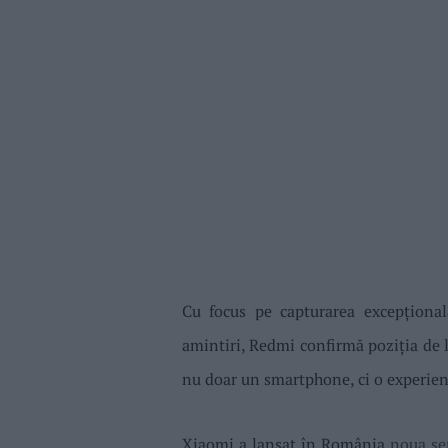
Cu focus pe capturarea excepționa
amintiri, Redmi confirmă poziția de l
nu doar un smartphone, ci o experie
Xiaomi a lansat în România
noua se