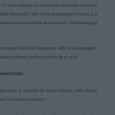
 13 sunt echipate cu procesoare puternice. Modelele
iaTek Dimensity 7200-Ultra, Snapdragon® 7s Gen 2 și
performanțe excelente pentru jocuri, multitasking și
procesoare MediaTek Dimensity 6080 și Snapdragon®
anțe excelente pentru sarcinile de zi cu zi.
conectivitate
enerație și afișajele de înaltă calitate, seria Redmi
stici inovatoare, inclusiv: