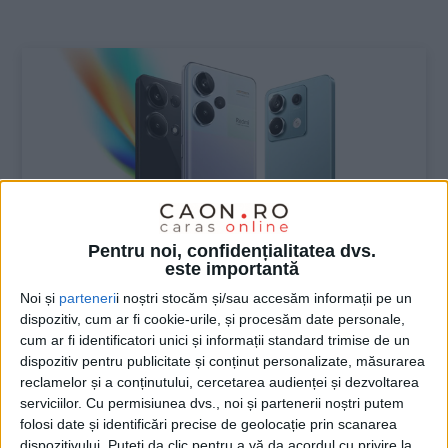
:
Pentru noi, confidențialitatea dvs.
este importantă
Noi și
parteneri
i noștri stocăm și/sau accesăm informații pe un
dispozitiv, cum ar fi cookie-urile, și procesăm date personale,
UNCATEGORIZED
cum ar fi identificatori unici și informații standard trimise de un
dispozitiv pentru publicitate și conținut personalizate, măsurarea
Smartphone-uri de top, caracteristici
reclamelor și a conținutului, cercetarea audienței și dezvoltarea
inovatoare, design elegant și prețuri
serviciilor.
Cu permisiunea dvs., noi și partenerii noștri putem
corecte, cu noua serie Redmi Note 13
folosi date și identificări precise de geolocație prin scanarea
dispozitivului. Puteți da clic pentru a vă da acordul cu privire la