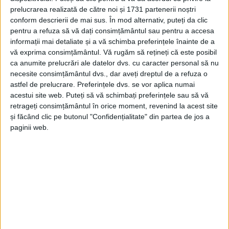
prelucrarea realizată de către noi și 1731 partenerii noștri
15 FEBRUARIE 2024, 02:38 PM
4 MINUTE DE CITIRE
conform descrierii de mai sus. În mod alternativ, puteți da clic
ADVERTORIAL. Într-o lume centrată pe experiență, în
pentru a refuza să vă dați consimțământul sau pentru a accesa
informații mai detaliate și a vă schimba preferințele înainte de a
care fiecare moment contează, o nouă serie de
vă exprima consimțământul.
Vă rugăm să rețineți că este posibil
smartphone-uri redefinește experiența mobilă și pune
ca anumite prelucrări ale datelor dvs. cu caracter personal să nu
în prim-plan inovația și tehnologia de ultimă oră: Redmi
necesite consimțământul dvs., dar aveți dreptul de a refuza o
astfel de prelucrare. Preferințele dvs. se vor aplica numai
Note 13.
acestui site web. Puteți să vă schimbați preferințele sau să vă
retrageți consimțământul în orice moment, revenind la acest site
și făcând clic pe butonul "Confidențialitate" din partea de jos a
paginii web.
Arhive
A
r
h