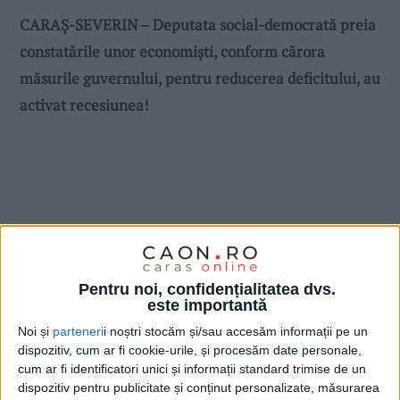
CARAȘ-SEVERIN – Deputata social-democrată preia
constatările unor economiști, conform cărora
măsurile guvernului, pentru reducerea deficitului, au
activat recesiunea!
Pentru noi, confidențialitatea dvs.
este importantă
Noi și
parteneri
i noștri stocăm și/sau accesăm informații pe un
dispozitiv, cum ar fi cookie-urile, și procesăm date personale,
cum ar fi identificatori unici și informații standard trimise de un
dispozitiv pentru publicitate și conținut personalizate, măsurarea