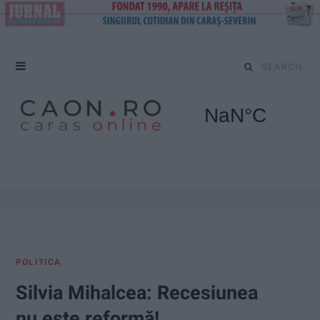
S
e
a
r
c
h
f
POLITICA
o
Silvia Mihalcea: Recesiunea
r
nu este reformă!