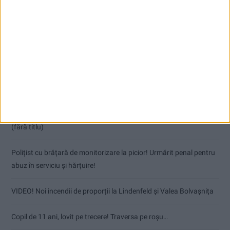
Articole recente
Nu aprinde pericolul! Arderea vegetației uscate este interzisă!
(fără titlu)
Polițist cu brățară de monitorizare la picior! Urmărit penal pentru
abuz în serviciu și hărțuire!
VIDEO! Noi incendii de proporții la Lindenfeld și Valea Bolvașnița
Copil de 11 ani, lovit pe trecere! Traversa pe roșu…