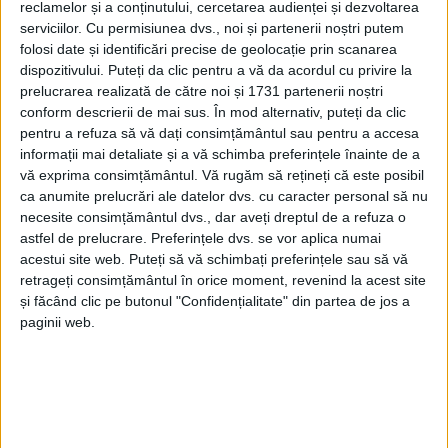
reclamelor și a conținutului, cercetarea audienței și dezvoltarea
serviciilor.
Cu permisiunea dvs., noi și partenerii noștri putem
folosi date și identificări precise de geolocație prin scanarea
dispozitivului. Puteți da clic pentru a vă da acordul cu privire la
prelucrarea realizată de către noi și 1731 partenerii noștri
conform descrierii de mai sus. În mod alternativ, puteți da clic
pentru a refuza să vă dați consimțământul sau pentru a accesa
informații mai detaliate și a vă schimba preferințele înainte de a
vă exprima consimțământul.
Vă rugăm să rețineți că este posibil
„Datele prezentate de INS (Institutul Național de
ca anumite prelucrări ale datelor dvs. cu caracter personal să nu
necesite consimțământul dvs., dar aveți dreptul de a refuza o
Statistică – n.r.) confirmă ceea ce PSD spune de ceva
astfel de prelucrare. Preferințele dvs. se vor aplica numai
timp: austeritatea nu este reformă și nu aduce
acestui site web. Puteți să vă schimbați preferințele sau să vă
dezvoltare, concluzionează
Silvia Mihalcea
. Cifrele
retrageți consimțământul în orice moment, revenind la acest site
și făcând clic pe butonul "Confidențialitate" din partea de jos a
arată limpede eșecul unei gândiri obtuze, construită
paginii web.
doar pe reducerea veniturilor românilor. Premierul
Ilie Bolojan și-a asumat răspunderea pentru această
direcție, însă consecințele le suportă cetățenii și
mediul de afaceri.“