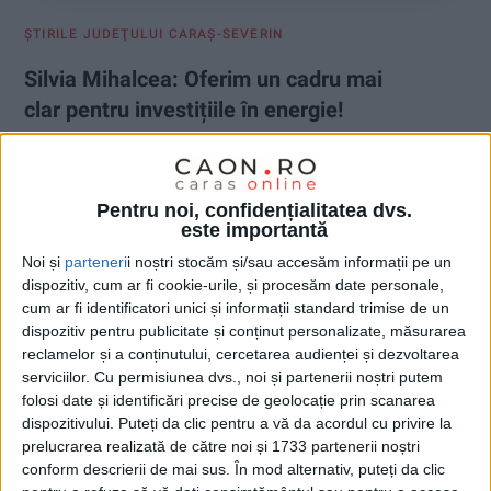
ŞTIRILE JUDEŢULUI CARAŞ-SEVERIN
Silvia Mihalcea: Oferim un cadru mai
clar pentru investițiile în energie!
24 IUNIE 2026, 08:35 AM
2 MINUTE DE CITIRE
CARAȘ-SEVERIN – România face un nou pas în direcția
Pentru noi, confidențialitatea dvs.
dezvoltării energiei regenerabile și a atingerii obiectivelor
este importantă
asumate în domeniul combaterii schimbărilor climatice!
Noi și
parteneri
i noștri stocăm și/sau accesăm informații pe un
Deputata Silvia Mihalcea a anunțat adoptarea în plenul
dispozitiv, cum ar fi cookie-urile, și procesăm date personale,
Camerei Deputaților a Legii privind aprobarea OUG nr.
cum ar fi identificatori unici și informații standard trimise de un
163/2022, act normativ care completează cadrul legal de
dispozitiv pentru publicitate și conținut personalizate, măsurarea
promovare a utilizării energiei din surse regenerabile!
reclamelor și a conținutului, cercetarea audienței și dezvoltarea
serviciilor.
Cu permisiunea dvs., noi și partenerii noștri putem
folosi date și identificări precise de geolocație prin scanarea
dispozitivului. Puteți da clic pentru a vă da acordul cu privire la
prelucrarea realizată de către noi și 1733 partenerii noștri
conform descrierii de mai sus. În mod alternativ, puteți da clic