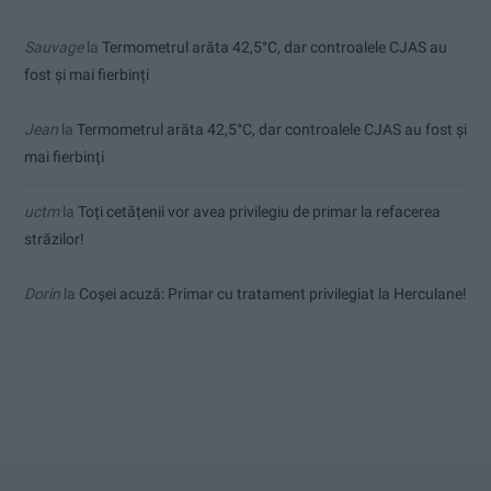
Sauvage
la
Termometrul arăta 42,5°C, dar controalele CJAS au
fost și mai fierbinți
Jean
la
Termometrul arăta 42,5°C, dar controalele CJAS au fost și
mai fierbinți
uctm
la
Toți cetățenii vor avea privilegiu de primar la refacerea
străzilor!
Dorin
la
Coșei acuză: Primar cu tratament privilegiat la Herculane!