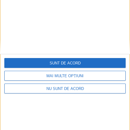
ŞTIRILE JUDEŢULUI CARAŞ-SEVERIN
Marcel Vela: Măsurile nu au fost
populare, dar au fost necesare!
30 IANUARIE 2026, 12:16 PM
3 MINUTE DE CITIRE
SUNT DE ACORD
CARAȘ-SEVERIN – Deputatul liberal Marcel Vela a declarat că
MAI MULTE OPȚIUNI
măsurile adoptate de Guvern în contextul crizelor recente, deși
dificile pentru populație, au fost esențiale pentru stabilitatea și
NU SUNT DE ACORD
dezvoltarea României!