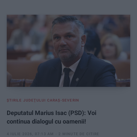
:
ŞTIRILE JUDEŢULUI CARAŞ-SEVERIN
Deputatul Marius Isac (PSD): Voi
continua dialogul cu oamenii!
4 IULIE 2026, 07:13 AM
2 MINUTE DE CITIRE