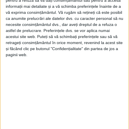
pentru a refuza să vă dați consimțământul sau pentru a accesa
informații mai detaliate și a vă schimba preferințele înainte de a
vă exprima consimțământul.
Vă rugăm să rețineți că este posibil
ca anumite prelucrări ale datelor dvs. cu caracter personal să nu
necesite consimțământul dvs., dar aveți dreptul de a refuza o
astfel de prelucrare. Preferințele dvs. se vor aplica numai
acestui site web. Puteți să vă schimbați preferințele sau să vă
retrageți consimțământul în orice moment, revenind la acest site
și făcând clic pe butonul "Confidențialitate" din partea de jos a
paginii web.
POLITICA
Marius Isac: Noua lege a salarizării
trebuie să însemne și respect!
15 IUNIE 2026, 09:43 AM
2 MINUTE DE CITIRE
CARAȘ-SEVERIN – Deputatul PSD de Caraș-Severin, Marius
Isac, a susținut în Parlament un discurs privind noua lege a
salarizării, subliniind că dezbaterea publică nu ar trebui să se