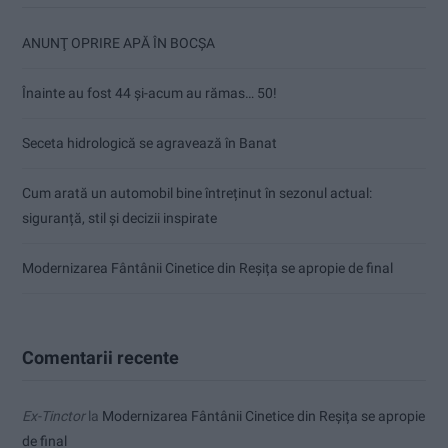
ANUNŢ OPRIRE APĂ ÎN BOCȘA
Înainte au fost 44 și-acum au rămas… 50!
Seceta hidrologică se agravează în Banat
Cum arată un automobil bine întreținut în sezonul actual:
siguranță, stil și decizii inspirate
Modernizarea Fântânii Cinetice din Reșița se apropie de final
Comentarii recente
Ex-Tinctor
la
Modernizarea Fântânii Cinetice din Reșița se apropie
de final