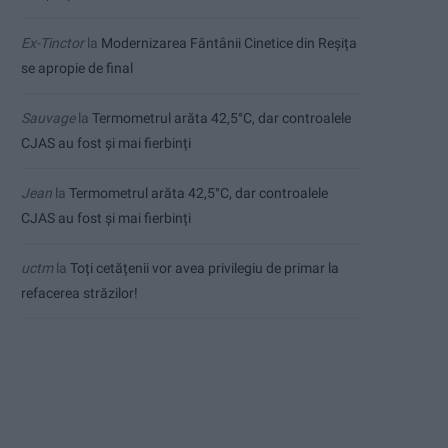
Ex-Tinctor
la
Modernizarea Fântânii Cinetice din Reșița
se apropie de final
Sauvage
la
Termometrul arăta 42,5°C, dar controalele
CJAS au fost și mai fierbinți
Jean
la
Termometrul arăta 42,5°C, dar controalele
CJAS au fost și mai fierbinți
uctm
la
Toți cetățenii vor avea privilegiu de primar la
refacerea străzilor!