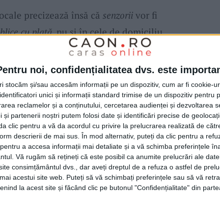
locale precizează însă că
senzorii
vor fi
blice cu plată
, nu și în cele de domiciliu,
au „harababură” în gestionarea locurilor
va fi integrat într-o
aplicație mobilă
, astfel
Pentru noi, confidențialitatea dvs. este importa
disponibilitatea locurilor înainte de a ajunge
tri stocăm și/sau accesăm informații pe un dispozitiv, cum ar fi cookie-u
dentificatori unici și informații standard trimise de un dispozitiv pentru p
erve un loc de parcare.
rea reclamelor și a conținutului, cercetarea audienței și dezvoltarea ser
 și partenerii noștri putem folosi date și identificări precise de geoloca
i da clic pentru a vă da acordul cu privire la prelucrarea realizată de cătr
n
, noua tehnologie va elimina una dintre
form descrierii de mai sus. În mod alternativ, puteți da clic pentru a refu
 ale conducătorilor auto, care reclamau că
entru a accesa informații mai detaliate și a vă schimba preferințele în
ntul.
Vă rugăm să rețineți că este posibil ca anumite prelucrări ale date
ce parchează fără să aibă timp să efectueze
te consimțământul dvs., dar aveți dreptul de a refuza o astfel de prelu
umai acestui site web. Puteți să vă schimbați preferințele sau să vă ret
 în cazurile în care cineva parchează pe un
nind la acest site și făcând clic pe butonul "Confidențialitate" din parte
că sunt parcați nici de un minut și nici nu au
 stătea special pentru a-i sancționa. Așa se