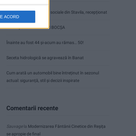
Ultimul bloc de locuințe sociale din Stavila, recepționat
DE ACORD
ANUNŢ OPRIRE APĂ ÎN BOCȘA
Înainte au fost 44 și-acum au rămas… 50!
Seceta hidrologică se agravează în Banat
Cum arată un automobil bine întreținut în sezonul
actual: siguranță, stil și decizii inspirate
Comentarii recente
Sauvage
la
Modernizarea Fântânii Cinetice din Reșița
se apropie de final