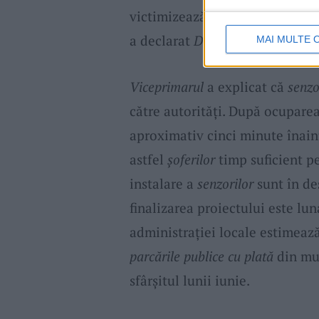
victimizează majoritatea. Acum,
a declarat
Dani Călin
.
MAI MULTE 
Viceprimarul
a explicat că
senzo
către autorități. După ocupare
aproximativ cinci minute înaint
astfel
șoferilor
timp suficient p
instalare a
senzorilor
sunt în de
finalizarea proiectului este lun
administrației locale estimeaz
parcările publice cu plată
din mun
sfârșitul lunii iunie.