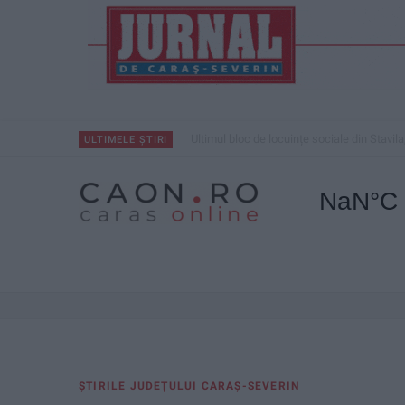
Ultimul bloc de locuințe sociale din Stavila
ULTIMELE ȘTIRI
ŞTIRILE JUDEŢULUI CARAŞ-SEVERIN