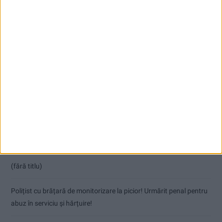
Articole recente
(fără titlu)
Polițist cu brățară de monitorizare la picior! Urmărit penal pentru
abuz în serviciu și hărțuire!