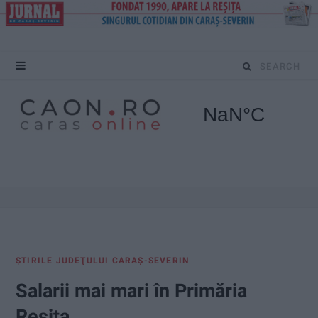
S
e
a
r
c
h
f
ŞTIRILE JUDEŢULUI CARAŞ-SEVERIN
o
Salarii mai mari în Primăria
r
Reșița