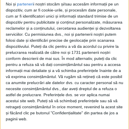
Noi și
parteneri
i noștri stocăm și/sau accesăm informații pe un
dispozitiv, cum ar fi cookie-urile, și procesăm date personale,
cum ar fi identificatori unici și informații standard trimise de un
dispozitiv pentru publicitate și conținut personalizate, măsurarea
reclamelor și a conținutului, cercetarea audienței și dezvoltarea
serviciilor.
Cu permisiunea dvs., noi și partenerii noștri putem
folosi date și identificări precise de geolocație prin scanarea
dispozitivului. Puteți da clic pentru a vă da acordul cu privire la
Reunit în ședință de îndată, Consiliul Local a stabilit
prelucrarea realizată de către noi și 1731 partenerii noștri
conform descrierii de mai sus. În mod alternativ, puteți da clic
noul nivel al
salariilor
de bază pentru funcțiile
pentru a refuza să vă dați consimțământul sau pentru a accesa
publice și contractuale utilizate în cadrul Primăriei,
informații mai detaliate și a vă schimba preferințele înainte de a
vă exprima consimțământul.
Vă rugăm să rețineți că este posibil
al direcțiilor și serviciilor publice subordonate CL. De
ca anumite prelucrări ale datelor dvs. cu caracter personal să nu
o ajustare salarială cu 12-15% va beneficia întreg
necesite consimțământul dvs., dar aveți dreptul de a refuza o
aparatul administrativ de circa 160 de persoane, cu
astfel de prelucrare. Preferințele dvs. se vor aplica numai
acestui site web. Puteți să vă schimbați preferințele sau să vă
începere de la data adoptării și comunicării noilor
retrageți consimțământul în orice moment, revenind la acest site
hotărâri.
și făcând clic pe butonul "Confidențialitate" din partea de jos a
paginii web.