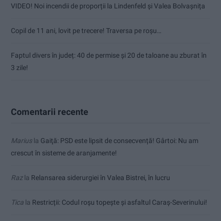
VIDEO! Noi incendii de proporții la Lindenfeld și Valea Bolvașnița
Copil de 11 ani, lovit pe trecere! Traversa pe roșu…
Faptul divers în județ: 40 de permise și 20 de taloane au zburat în
3 zile!
Comentarii recente
Marius
la
Gaiţă: PSD este lipsit de consecvență! Gârtoi: Nu am
crescut în sisteme de aranjamente!
Raz
la
Relansarea siderurgiei în Valea Bistrei, în lucru
Tica
la
Restricții: Codul roșu topește și asfaltul Caraș-Severinului!