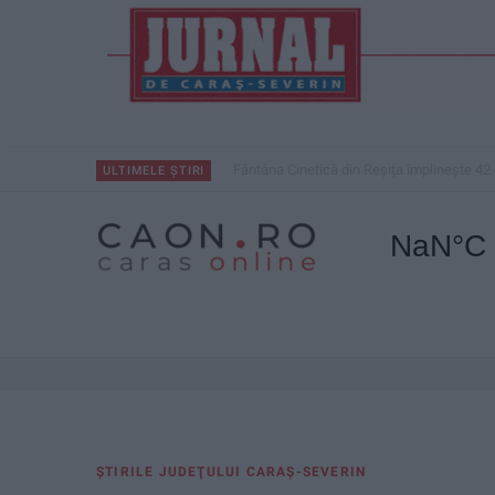
Fântâna Cinetică din Reșița împlinește 42 
ULTIMELE ȘTIRI
ŞTIRILE JUDEŢULUI CARAŞ-SEVERIN