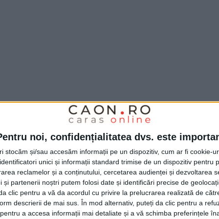
Pentru noi, confidențialitatea dvs. este importa
elor implicați, în special domnului
tri stocăm și/sau accesăm informații pe un dispozitiv, cum ar fi cookie-u
ascultat rugămintea mea și a cetățenilor de
dentificatori unici și informații standard trimise de un dispozitiv pentru p
vilanul satului
Valeapai
și asfaltarea podului
rea reclamelor și a conținutului, cercetarea audienței și dezvoltarea ser
 și partenerii noștri putem folosi date și identificări precise de geoloca
 cuprinse în proiectul inițial!“, a spus
i da clic pentru a vă da acordul cu privire la prelucrarea realizată de cătr
easta a mai mulţumit şi parlamentarilor PNL
form descrierii de mai sus. În mod alternativ, puteți da clic pentru a refu
entru a accesa informații mai detaliate și a vă schimba preferințele în