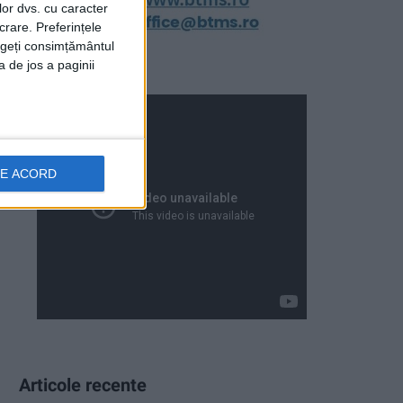
lor dvs. cu caracter
crare. Preferințele
rageți consimțământul
a de jos a paginii
DE ACORD
Articole recente