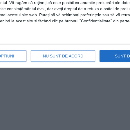
umitru Rujan. Un vis devenit realitate care
ntul.
Vă rugăm să rețineți că este posibil ca anumite prelucrări ale date
te consimțământul dvs., dar aveți dreptul de a refuza o astfel de prelu
din Valeapai.
umai acestui site web. Puteți să vă schimbați preferințele sau să vă ret
nind la acest site și făcând clic pe butonul "Confidențialitate" din parte
 tronson de
drum
l-a făcut pe unul din
cărășeni, Nelu Popa
, să concluzioneze: „În
și vor înghiți limba!
OPȚIUNI
NU SUNT DE ACORD
SUNT 