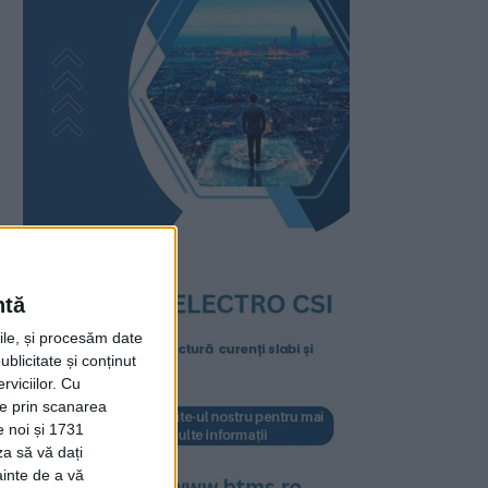
ntă
rile, și procesăm date
ublicitate și conținut
viciilor.
Cu
ție prin scanarea
e noi și 1731
za să vă dați
ainte de a vă