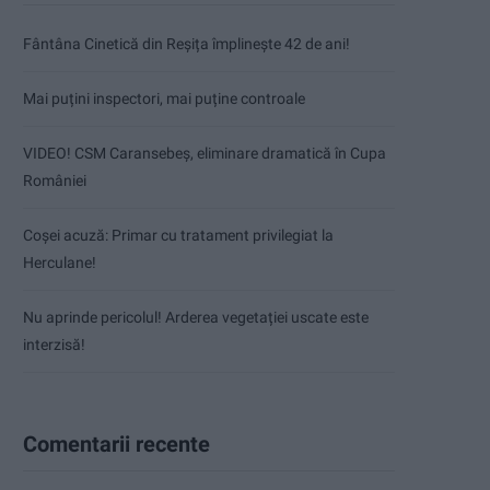
Fântâna Cinetică din Reșița împlinește 42 de ani!
Mai puțini inspectori, mai puține controale
VIDEO! CSM Caransebeș, eliminare dramatică în Cupa
României
Coșei acuză: Primar cu tratament privilegiat la
Herculane!
Nu aprinde pericolul! Arderea vegetației uscate este
interzisă!
Comentarii recente