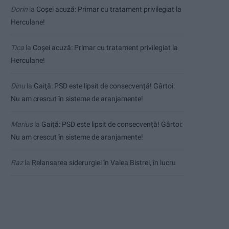
Dorin
la
Coșei acuză: Primar cu tratament privilegiat la
Herculane!
Tica
la
Coșei acuză: Primar cu tratament privilegiat la
Herculane!
Dinu
la
Gaiţă: PSD este lipsit de consecvență! Gârtoi:
Nu am crescut în sisteme de aranjamente!
Marius
la
Gaiţă: PSD este lipsit de consecvență! Gârtoi:
Nu am crescut în sisteme de aranjamente!
Raz
la
Relansarea siderurgiei în Valea Bistrei, în lucru