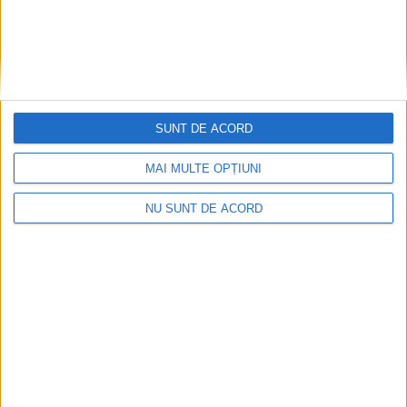
SUNT DE ACORD
MAI MULTE OPȚIUNI
ANUNŢ OPRIRE APĂ ÎN BOCȘA
NU SUNT DE ACORD
2026-08-07