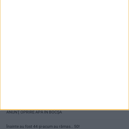
Articole recente
Ultimul bloc de locuințe sociale din Stavila, recepționat
ANUNŢ OPRIRE APĂ ÎN BOCȘA
Înainte au fost 44 și-acum au rămas… 50!