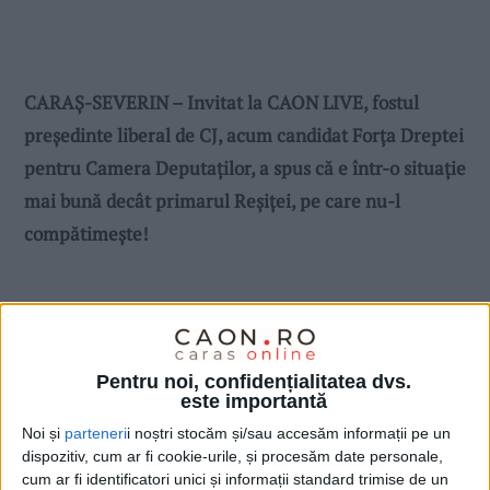
CARAŞ-SEVERIN – Invitat la CAON LIVE, fostul
președinte liberal de CJ, acum candidat Forța Dreptei
pentru Camera Deputaților, a spus că e într-o situație
mai bună decât primarul Reșiței, pe care nu-l
compătimește!
Pentru noi, confidențialitatea dvs.
este importantă
Noi și
parteneri
i noștri stocăm și/sau accesăm informații pe un
dispozitiv, cum ar fi cookie-urile, și procesăm date personale,
cum ar fi identificatori unici și informații standard trimise de un