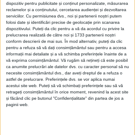
dispozitiv pentru publicitate și conținut personalizate, măsurarea
reclamelor și a conținutului, cercetarea audienței și dezvoltarea
serviciilor.
Cu permisiunea dvs., noi și partenerii noștri putem
folosi date și identificări precise de geolocație prin scanarea
dispozitivului. Puteți da clic pentru a vă da acordul cu privire la
prelucrarea realizată de către noi și 1733 partenerii noștri
conform descrierii de mai sus. În mod alternativ, puteți da clic
pentru a refuza să vă dați consimțământul sau pentru a accesa
informații mai detaliate și a vă schimba preferințele înainte de a
vă exprima consimțământul.
Vă rugăm să rețineți că este posibil
ca anumite prelucrări ale datelor dvs. cu caracter personal să nu
necesite consimțământul dvs., dar aveți dreptul de a refuza o
astfel de prelucrare. Preferințele dvs. se vor aplica numai
acestui site web. Puteți să vă schimbați preferințele sau să vă
Referindu-se la faptul că
primarul Nelu Popa
se vede
retrageți consimțământul în orice moment, revenind la acest site
și făcând clic pe butonul "Confidențialitate" din partea de jos a
nevoit să stea la aceeași masă cu cei din PSD pentru
paginii web.
a-și vedea realizate proiectele cu
noul spital, linia de
cale ferată Reșița-Timișoara sau domeniul schiabil
Semenic, Romeo Dunca
a explicat că prietenul său e