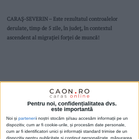
CARAȘ-SEVERIN – Este rezultatul controalelor
derulate, timp de 5 zile, în județ, în contextul
ascendent al migrației forței de muncă!
Pentru noi, confidențialitatea dvs.
este importantă
Noi și
parteneri
i noștri stocăm și/sau accesăm informații pe un
dispozitiv, cum ar fi cookie-urile, și procesăm date personale,
cum ar fi identificatori unici și informații standard trimise de un
dispozitiv pentru publicitate și conținut personalizate, măsurarea