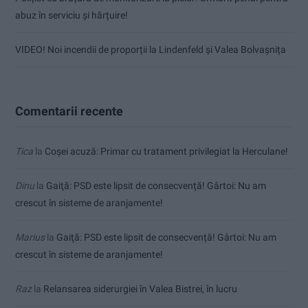
abuz în serviciu și hărțuire!
VIDEO! Noi incendii de proporții la Lindenfeld și Valea Bolvașnița
Comentarii recente
Tica
la
Coșei acuză: Primar cu tratament privilegiat la Herculane!
Dinu
la
Gaiţă: PSD este lipsit de consecvență! Gârtoi: Nu am
crescut în sisteme de aranjamente!
Marius
la
Gaiţă: PSD este lipsit de consecvență! Gârtoi: Nu am
crescut în sisteme de aranjamente!
Raz
la
Relansarea siderurgiei în Valea Bistrei, în lucru