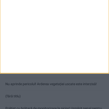
Articole recente
Coșei acuză: Primar cu tratament privilegiat la Herculane!
Nu aprinde pericolul! Arderea vegetației uscate este interzisă!
(fără titlu)
Polițist cu brățară de monitorizare la picior! Urmărit penal pentru