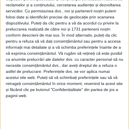
reclamelor și a conținutului, cercetarea audienței și dezvoltarea
serviciilor.
Cu permisiunea dvs., noi și partenerii noștri putem
folosi date și identificări precise de geolocație prin scanarea
dispozitivului. Puteți da clic pentru a vă da acordul cu privire la
prelucrarea realizată de către noi și 1731 partenerii noștri
conform descrierii de mai sus. În mod alternativ, puteți da clic
pentru a refuza să vă dați consimțământul sau pentru a accesa
informații mai detaliate și a vă schimba preferințele înainte de a
vă exprima consimțământul.
Vă rugăm să rețineți că este posibil
ca anumite prelucrări ale datelor dvs. cu caracter personal să nu
În perioada 28 iulie-1 august, inspectorii
cărășeni
de
necesite consimțământul dvs., dar aveți dreptul de a refuza o
muncă
au derulat 36 de controale, dintre care unul
astfel de prelucrare. Preferințele dvs. se vor aplica numai
acestui site web. Puteți să vă schimbați preferințele sau să vă
realizat împreună cu reprezentanții
Biroului pentru
retrageți consimțământul în orice moment, revenind la acest site
Imigrări
din județ. 14 dintre agenții economici au fost
și făcând clic pe butonul "Confidențialitate" din partea de jos a
sancționați, fiind identificate 48 de ilegalități, iar
paginii web.
amenzile contravenționale aplicate au cumulat
53.000 de lei.