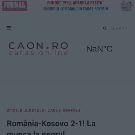
S
e
a
r
c
h
f
ŞTIRILE JUDEŢULUI CARAŞ-SEVERIN
o
România-Kosovo 2-1! La
r
munca la negru!