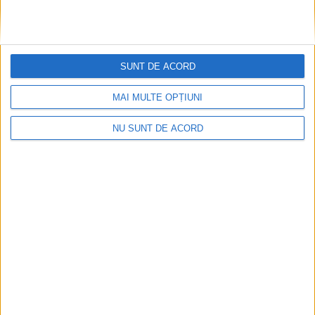
SUNT DE ACORD
Nu aprinde pericolul! Arderea vegetației uscate
MAI MULTE OPȚIUNI
este interzisă!
NU SUNT DE ACORD
2026-08-05