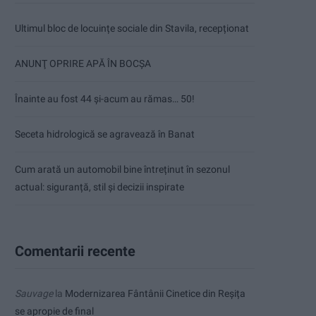
Ultimul bloc de locuințe sociale din Stavila, recepționat
ANUNŢ OPRIRE APĂ ÎN BOCȘA
Înainte au fost 44 și-acum au rămas… 50!
Seceta hidrologică se agravează în Banat
Cum arată un automobil bine întreținut în sezonul
actual: siguranță, stil și decizii inspirate
Comentarii recente
Sauvage
la
Modernizarea Fântânii Cinetice din Reșița
se apropie de final