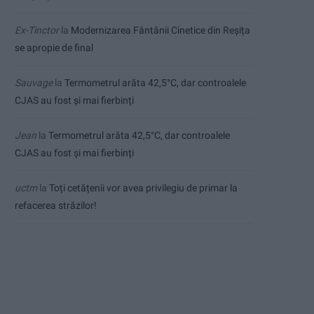
Ex-Tinctor
la
Modernizarea Fântânii Cinetice din Reșița
se apropie de final
Sauvage
la
Termometrul arăta 42,5°C, dar controalele
CJAS au fost și mai fierbinți
Jean
la
Termometrul arăta 42,5°C, dar controalele
CJAS au fost și mai fierbinți
uctm
la
Toți cetățenii vor avea privilegiu de primar la
refacerea străzilor!