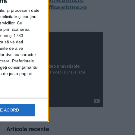
ntă
rile, și procesăm date
ublicitate și conținut
viciilor.
Cu
ție prin scanarea
e noi și 1733
za să vă dați
ainte de a vă
lor dvs. cu caracter
crare. Preferințele
rageți consimțământul
a de jos a paginii
DE ACORD
Articole recente