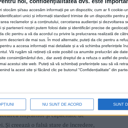
Pentru noi, confidențialitatea dvs. este importa
condus la spital pentru recoltarea de probe
tri stocăm și/sau accesăm informații pe un dispozitiv, cum ar fi cookie-u
dentificatori unici și informații standard trimise de un dispozitiv pentru p
tabilirii
alcoolemiei.
În urma probatoriului
rea reclamelor și a conținutului, cercetarea audienței și dezvoltarea ser
reținerea
pentru 24 de ore
a acestuia, fiind
 și partenerii noștri putem folosi date și identificări precise de geoloca
i da clic pentru a vă da acordul cu privire la prelucrarea realizată de cătr
 și
Arestare
Preventivă al Inspectoratului.
form descrierii de mai sus. În mod alternativ, puteți da clic pentru a refu
entru a accesa informații mai detaliate și a vă schimba preferințele în
b supravegherea procurorului din cadrul
ntul.
Vă rugăm să rețineți că este posibil ca anumite prelucrări ale date
ătoria
Caransebeș,
sub aspectul săvârșirii
te consimțământul dvs., dar aveți dreptul de a refuza o astfel de prelu
umai acestui site web. Puteți să vă schimbați preferințele sau să vă ret
hicul sub influența alcoolului sau a altor
nind la acest site și făcând clic pe butonul "Confidențialitate" din parte
ețului.
nii legii au ținut să sublinieze că
atea de conducere, crescând timpul de
OPȚIUNI
NU SUNT DE ACORD
SUNT 
donarea mișcărilor și capacitate de
i. Și creează o falsă stare de încredere,