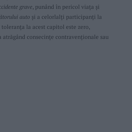
ccidente grave
, punând în pericol viața și
ătorului auto
și a celorlalți participanți la
 toleranța la acest capitol este zero,
a atrăgând consecințe contravenționale sau