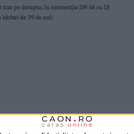
 tras pe dreapta, în intersecția DN 68 cu DJ
 bărbat de 39 de ani!
ana
halenă alcoolică,
acesta a fost testat cu
ndicând o valoare de 1,50 mg/l
alcool
pur în