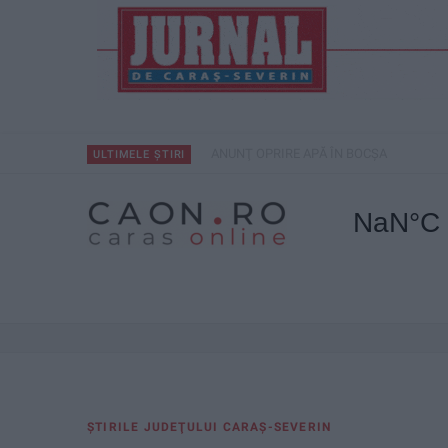
ANUNŢ OPRIRE APĂ ÎN BOCȘA
ULTIMELE ȘTIRI
ŞTIRILE JUDEŢULUI CARAŞ-SEVERIN