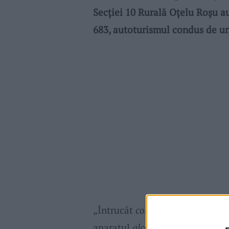
Secției 10 Rurală Oțelu Roșu au
683, autoturismul condus de un
„Întrucât
conducătorul auto
em
aparatul
alcooltest,
rezultatul i