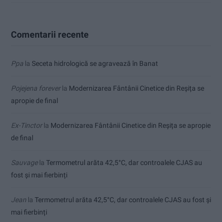
Comentarii recente
Ppa
la
Seceta hidrologică se agravează în Banat
Pojejena forever
la
Modernizarea Fântânii Cinetice din Reșița se
apropie de final
Ex-Tinctor
la
Modernizarea Fântânii Cinetice din Reșița se apropie
de final
Sauvage
la
Termometrul arăta 42,5°C, dar controalele CJAS au
fost și mai fierbinți
Jean
la
Termometrul arăta 42,5°C, dar controalele CJAS au fost și
mai fierbinți