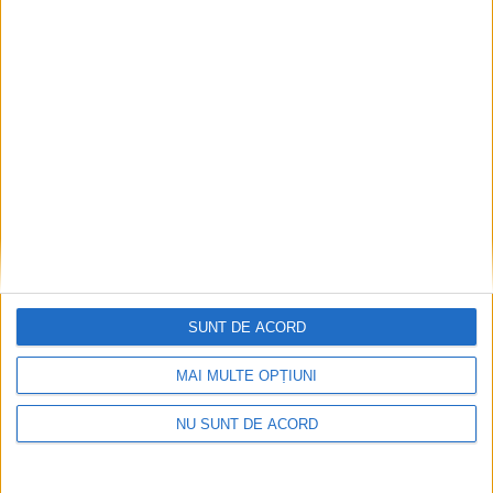
Deci cred că avem ce ne trebuie pentru a fi
încrezători în viitorul energiei verzi. Important este
să gândim în așa numita circularitate: să dezvoltăm
capacități de producție și echipamente care aduc
mereu valoare în infrastructura noastră. Astfel, vom
avea mereu un întreg lanț valoric care să ne susțină
activitatea și să ghideze inovația și progresul, într-un
mod organic.
SUNT DE ACORD
MAI MULTE OPȚIUNI
CARAS SEVERIN
CEZ
INTERVIU
NU SUNT DE ACORD
LACUL GREBLA
LIVIU GAVRILA
PANOURI FOTOVOLTAICE
PREMIERA