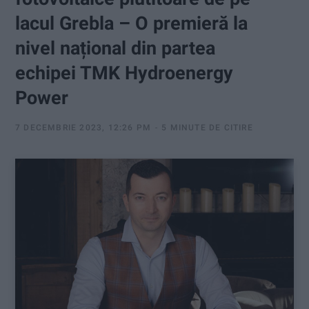
:
lacul Grebla – O premieră la
nivel național din partea
echipei TMK Hydroenergy
Power
7 DECEMBRIE 2023, 12:26 PM
5 MINUTE DE CITIRE