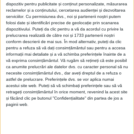
dispozitiv pentru publicitate și conținut personalizate, măsurarea
reclamelor și a conținutului, cercetarea audienței și dezvoltarea
serviciilor.
Cu permisiunea dvs., noi și partenerii noștri putem
Cu aproape 20 de ani de experiență în energie,
Liviu
folosi date și identificări precise de geolocație prin scanarea
Gavrilă
a gestionat proiecte la nivelul întregii
dispozitivului. Puteți da clic pentru a vă da acordul cu privire la
structuri a sectorului energetic (generare, distribuție
prelucrarea realizată de către noi și 1733 partenerii noștri
conform descrierii de mai sus. În mod alternativ, puteți da clic
și furnizare). De asemenea, în calitate de Vice
pentru a refuza să vă dați consimțământul sau pentru a accesa
Președinte al Asociației Române pentru
Energie
informații mai detaliate și a vă schimba preferințele înainte de a
vă exprima consimțământul.
Vă rugăm să rețineți că este posibil
Eoliană
(RWEA), acesta reprezintă una dintre vocile
ca anumite prelucrări ale datelor dvs. cu caracter personal să nu
cheie din sectorul energiei regenerabile.
necesite consimțământul dvs., dar aveți dreptul de a refuza o
astfel de prelucrare. Preferințele dvs. se vor aplica numai
acestui site web. Puteți să vă schimbați preferințele sau să vă
TMK Hydroenergy Power
este compania membră a
retrageți consimțământul în orice moment, revenind la acest site
Grupului
CEZ
în România care gestionează
sistemul
și făcând clic pe butonul "Confidențialitate" din partea de jos a
paginii web.
hidroenergetic
de lângă
Reșița, județul Caraș-Severin
.
În decembrie 2010, Grupul
CEZ
în România a
achiziţionat întreg pachetul de acţiuni al companiei