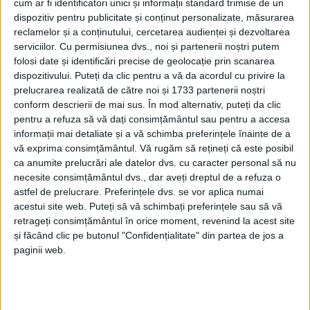
cum ar fi identificatori unici și informații standard trimise de un
dispozitiv pentru publicitate și conținut personalizate, măsurarea
reclamelor și a conținutului, cercetarea audienței și dezvoltarea
serviciilor.
Cu permisiunea dvs., noi și partenerii noștri putem
folosi date și identificări precise de geolocație prin scanarea
dispozitivului. Puteți da clic pentru a vă da acordul cu privire la
prelucrarea realizată de către noi și 1733 partenerii noștri
conform descrierii de mai sus. În mod alternativ, puteți da clic
pentru a refuza să vă dați consimțământul sau pentru a accesa
informații mai detaliate și a vă schimba preferințele înainte de a
vă exprima consimțământul.
Vă rugăm să rețineți că este posibil
ca anumite prelucrări ale datelor dvs. cu caracter personal să nu
Masterplanul
celor de la
Nhood
pentru
Reșița
necesite consimțământul dvs., dar aveți dreptul de a refuza o
presupune o dezvoltare în patru etape, astfel încât
astfel de prelucrare. Preferințele dvs. se vor aplica numai
fazele de dezvoltare de retail, office, divertisment și
acestui site web. Puteți să vă schimbați preferințele sau să vă
retrageți consimțământul în orice moment, revenind la acest site
hotel să fie corelate cu 3 faze de dezvoltare de
și făcând clic pe butonul "Confidențialitate" din partea de jos a
rezidențial, cu o anvergură totală de 49.200 m2 și 582
paginii web.
de unități (studio, 2 camere, 3 camere). În
dezvoltarea de rezidențial, este prevăzut și un Apart