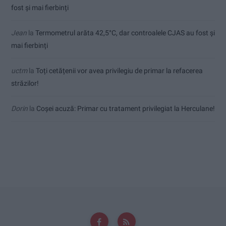
fost și mai fierbinți
Jean
la
Termometrul arăta 42,5°C, dar controalele CJAS au fost și
mai fierbinți
uctm
la
Toți cetățenii vor avea privilegiu de primar la refacerea
străzilor!
Dorin
la
Coșei acuză: Primar cu tratament privilegiat la Herculane!