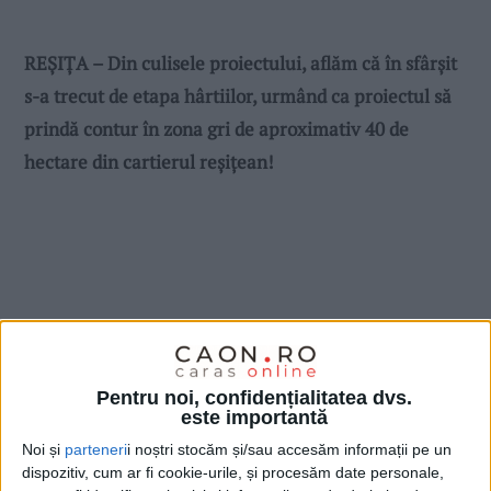
REȘIȚA – Din culisele proiectului, aflăm că în sfârșit
s-a trecut de etapa hârtiilor, urmând ca proiectul să
prindă contur în zona gri de aproximativ 40 de
hectare din cartierul reșițean!
Pentru noi, confidențialitatea dvs.
este importantă
Noi și
parteneri
i noștri stocăm și/sau accesăm informații pe un
dispozitiv, cum ar fi cookie-urile, și procesăm date personale,