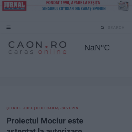
S
e
a
r
c
h
f
ŞTIRILE JUDEŢULUI CARAŞ-SEVERIN
o
Proiectul Mociur este
r
așteptat la autorizare