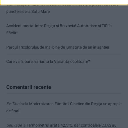
CSM Reșița a rezolvat meciul în două minute și a plecat cu toate
punctele de la Satu Mare
Accident mortal între Reșița și Berzovia! Autoturism și TIR în
flăcări!
Parcul Tricolorului, de mai bine de jumătate de an în șantier
Care va fi, oare, varianta la Varianta ocolitoare?
Comentarii recente
Ex-Tinctor
la
Modernizarea Fântânii Cinetice din Reșița se apropie
de final
Sauvage
la
Termometrul arăta 42,5°C, dar controalele CJAS au