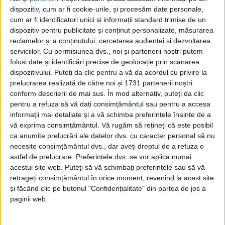
dispozitiv, cum ar fi cookie-urile, și procesăm date personale,
cum ar fi identificatori unici și informații standard trimise de un
dispozitiv pentru publicitate și conținut personalizate, măsurarea
reclamelor și a conținutului, cercetarea audienței și dezvoltarea
serviciilor.
Cu permisiunea dvs., noi și partenerii noștri putem
folosi date și identificări precise de geolocație prin scanarea
dispozitivului. Puteți da clic pentru a vă da acordul cu privire la
prelucrarea realizată de către noi și 1731 partenerii noștri
conform descrierii de mai sus. În mod alternativ, puteți da clic
pentru a refuza să vă dați consimțământul sau pentru a accesa
informații mai detaliate și a vă schimba preferințele înainte de a
vă exprima consimțământul.
Vă rugăm să rețineți că este posibil
ca anumite prelucrări ale datelor dvs. cu caracter personal să nu
necesite consimțământul dvs., dar aveți dreptul de a refuza o
astfel de prelucrare. Preferințele dvs. se vor aplica numai
acestui site web. Puteți să vă schimbați preferințele sau să vă
retrageți consimțământul în orice moment, revenind la acest site
și făcând clic pe butonul "Confidențialitate" din partea de jos a
De ce o astfel de susţinere? „Hotărârea a fost luată la
paginii web.
nivel central, chiar în urmă cu şase luni, când i-am