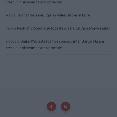
crescut în sisteme de aranjamente!
Raz
la
Relansarea siderurgiei în Valea Bistrei, în lucru
Tica
la
Restricții: Codul roșu topește și asfaltul Caraș-Severinului!
Cocos
la
Gaiţă: PSD este lipsit de consecvență! Gârtoi: Nu am
crescut în sisteme de aranjamente!