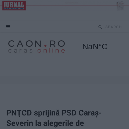
S
e
a
r
c
h
f
o
PNŢCD sprijină PSD Caraş-
r
Severin la alegerile de