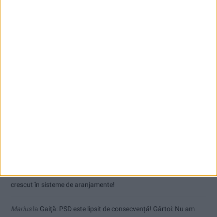
Nu aprinde pericolul! Arderea vegetației uscate este interzisă!
(fără titlu)
Polițist cu brățară de monitorizare la picior! Urmărit penal pentru
abuz în serviciu și hărțuire!
VIDEO! Noi incendii de proporții la Lindenfeld și Valea Bolvașnița
Comentarii recente
Dinu
la
Gaiţă: PSD este lipsit de consecvență! Gârtoi: Nu am
crescut în sisteme de aranjamente!
Marius
la
Gaiţă: PSD este lipsit de consecvență! Gârtoi: Nu am