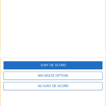
ANUNŢ OPRIRE APĂ ÎN BOCȘA
2026-08-07
SUNT DE ACORD
MAI MULTE OPȚIUNI
NU SUNT DE ACORD
Înainte au fost 44 și-acum au rămas… 50!