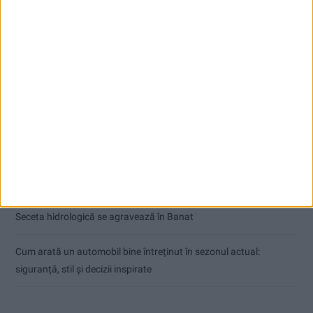
Articole recente
Ultimul bloc de locuințe sociale din Stavila, recepționat
ANUNŢ OPRIRE APĂ ÎN BOCȘA
Înainte au fost 44 și-acum au rămas… 50!
Seceta hidrologică se agravează în Banat
Cum arată un automobil bine întreținut în sezonul actual:
siguranță, stil și decizii inspirate