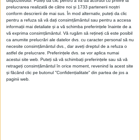
dispozitivului. Puteți da clic pentru a vă da acordul cu privire la
prelucrarea realizată de către noi și 1733 partenerii noștri
conform descrierii de mai sus. În mod alternativ, puteți da clic
pentru a refuza să vă dați consimțământul sau pentru a accesa
informații mai detaliate și a vă schimba preferințele înainte de a
vă exprima consimțământul.
Vă rugăm să rețineți că este posibil
ca anumite prelucrări ale datelor dvs. cu caracter personal să nu
necesite consimțământul dvs., dar aveți dreptul de a refuza o
astfel de prelucrare. Preferințele dvs. se vor aplica numai
acestui site web. Puteți să vă schimbați preferințele sau să vă
retrageți consimțământul în orice moment, revenind la acest site
și făcând clic pe butonul "Confidențialitate" din partea de jos a
paginii web.
Fântâna
era situată într-o gospodărie, iar
„neastâmpărată din fire, mica exploratoare dădea
mereu târcoale
fântânii,
întrebându-se oare ce
comori ascunse se găsesc în interiorul acesteia.
Pentru a-și pune în practică planul, s-a aventurat pe