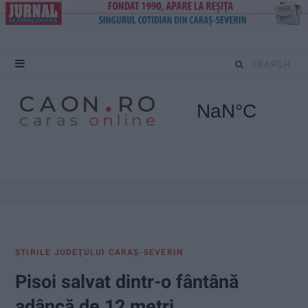
S
e
a
r
c
h
f
ŞTIRILE JUDEŢULUI CARAŞ-SEVERIN
o
Pisoi salvat dintr-o fântână
r
adâncă de 12 metri