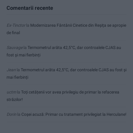
Comentarii recente
Ex-Tinctor
la
Modernizarea Fântânii Cinetice din Reșița se apropie
de final
Sauvage
la
Termometrul arăta 42,5°C, dar controalele CJAS au
fost și mai fierbinți
Jean
la
Termometrul arăta 42,5°C, dar controalele CJAS au fost și
mai fierbinți
uctm
la
Toți cetățenii vor avea privilegiu de primar la refacerea
străzilor!
Dorin
la
Coșei acuză: Primar cu tratament privilegiat la Herculane!