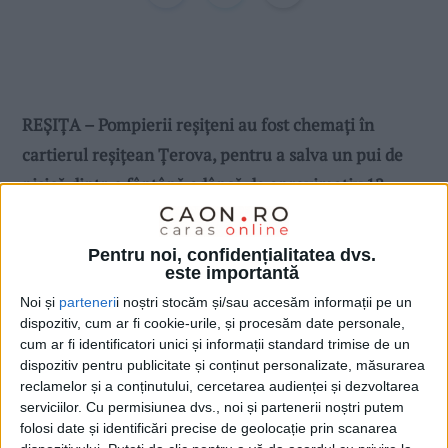
REȘIȚA – Pompierii reșițeni au fost chemați în
cartierul reșițean Țerova, pentru a salva un pui de
pisică dintr-o fântână adâncă de aproximativ 12
metri, în care căzuse!
Pentru noi, confidențialitatea dvs.
este importantă
Noi și
parteneri
i noștri stocăm și/sau accesăm informații pe un
dispozitiv, cum ar fi cookie-urile, și procesăm date personale,
cum ar fi identificatori unici și informații standard trimise de un
dispozitiv pentru publicitate și conținut personalizate, măsurarea
reclamelor și a conținutului, cercetarea audienței și dezvoltarea
serviciilor.
Cu permisiunea dvs., noi și partenerii noștri putem
folosi date și identificări precise de geolocație prin scanarea