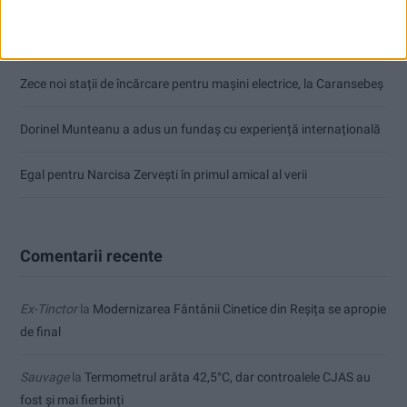
Tragedie la Dalboşeț! O femeie a fost carbonizată, casa a ars din
temelii!
Zece noi stații de încărcare pentru mașini electrice, la Caransebeș
Dorinel Munteanu a adus un fundaș cu experiență internațională
Egal pentru Narcisa Zervești în primul amical al verii
Comentarii recente
Ex-Tinctor
la
Modernizarea Fântânii Cinetice din Reșița se apropie
de final
Sauvage
la
Termometrul arăta 42,5°C, dar controalele CJAS au
fost și mai fierbinți