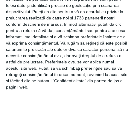
folosi date și identificări precise de geolocație prin scanarea
dispozitivului. Puteți da clic pentru a vă da acordul cu privire la
prelucrarea realizată de către noi și 1733 partenerii noștri
conform descrierii de mai sus. În mod alternativ, puteți da clic
pentru a refuza să vă dați consimțământul sau pentru a accesa
informații mai detaliate și a vă schimba preferințele înainte de a
vă exprima consimțământul.
Vă rugăm să rețineți că este posibil
ca anumite prelucrări ale datelor dvs. cu caracter personal să nu
necesite consimțământul dvs., dar aveți dreptul de a refuza o
astfel de prelucrare. Preferințele dvs. se vor aplica numai
acestui site web. Puteți să vă schimbați preferințele sau să vă
La
Ocolul Silvic Rusca Montană
, angajaţii au introdus
retrageți consimțământul în orice moment, revenind la acest site
5500 de
puieţi de păstrăv
(Salmo trutta fario) în
și făcând clic pe butonul "Confidențialitate" din partea de jos a
paginii web.
cursul de apă
Topliţa Alunul
. Potrivit specialiştilor din
cadrul Direcţiei Silvice, în toamnă, aceștia vor fi
eliberați pe
râul Pleșu
. Şi la
Ocolul Sivic Oţelu Roşu
au
fost efectuate acțiuni de
repopulare
a fondului
piscicol 19
Bistra Mărului
, cantitatea de
puieţi de