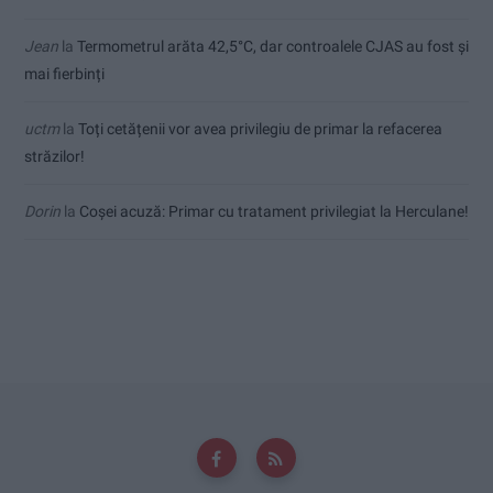
Jean
la
Termometrul arăta 42,5°C, dar controalele CJAS au fost și
mai fierbinți
uctm
la
Toți cetățenii vor avea privilegiu de primar la refacerea
străzilor!
Dorin
la
Coșei acuză: Primar cu tratament privilegiat la Herculane!