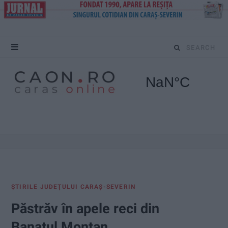
S
e
a
r
c
h
f
ŞTIRILE JUDEŢULUI CARAŞ-SEVERIN
o
Păstrăv în apele reci din
r
Banatul Montan