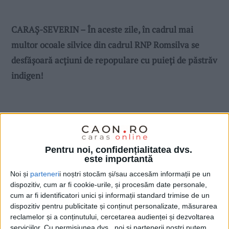
CARAŞ-SEVERIN – În aceste zile, în cadrul mai
multor ocoale silvice din cadrul RNP Romsilva se
desfăşoară acţiuni de repopulare cu puieţi de păstrăv
indigen!
Pentru noi, confidențialitatea dvs.
este importantă
Noi și
parteneri
i noștri stocăm și/sau accesăm informații pe un
dispozitiv, cum ar fi cookie-urile, și procesăm date personale,
cum ar fi identificatori unici și informații standard trimise de un
dispozitiv pentru publicitate și conținut personalizate, măsurarea
reclamelor și a conținutului, cercetarea audienței și dezvoltarea
serviciilor.
Cu permisiunea dvs., noi și partenerii noștri putem