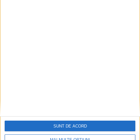
Tragedie la Dalboşeț! O femeie a fost carbonizată,
casa a ars din temelii!
2026-08-09
SUNT DE ACORD
MAI MULTE OPȚIUNI