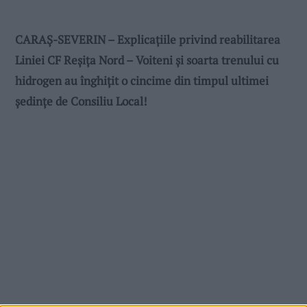
CARAȘ-SEVERIN – Explicațiile privind reabilitarea
Liniei CF Reșița Nord – Voiteni și soarta trenului cu
hidrogen au înghițit o cincime din timpul ultimei
ședințe de Consiliu Local!