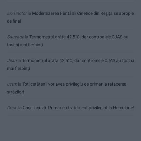
Ex-Tinctor
la
Modernizarea Fântânii Cinetice din Reșița se apropie
de final
Sauvage
la
Termometrul arăta 42,5°C, dar controalele CJAS au
fost și mai fierbinți
Jean
la
Termometrul arăta 42,5°C, dar controalele CJAS au fost și
mai fierbinți
uctm
la
Toți cetățenii vor avea privilegiu de primar la refacerea
străzilor!
Dorin
la
Coșei acuză: Primar cu tratament privilegiat la Herculane!