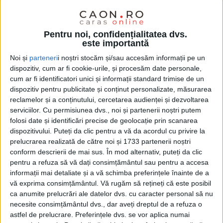
Pentru noi, confidențialitatea dvs.
este importantă
Noi și
parteneri
i noștri stocăm și/sau accesăm informații pe un
dispozitiv, cum ar fi cookie-urile, și procesăm date personale,
cum ar fi identificatori unici și informații standard trimise de un
dispozitiv pentru publicitate și conținut personalizate, măsurarea
reclamelor și a conținutului, cercetarea audienței și dezvoltarea
serviciilor.
Cu permisiunea dvs., noi și partenerii noștri putem
Având în vedere că din cele 41 de puncte aflate pe
folosi date și identificări precise de geolocație prin scanarea
dispozitivului. Puteți da clic pentru a vă da acordul cu privire la
ordinea zi unuia i-au fost alocate 20 de minute de
prelucrarea realizată de către noi și 1733 partenerii noștri
dezbateri (din cele 100 cât a durat ședința ordinară
conform descrierii de mai sus. În mod alternativ, puteți da clic
pentru a refuza să vă dați consimțământul sau pentru a accesa
de joia trecută), indubitabil, subiectul e unul
informații mai detaliate și a vă schimba preferințele înainte de a
important și demn de consemnat! În fapt, sesiunea
vă exprima consimțământul.
Vă rugăm să rețineți că este posibil
ad-hoc de întrebări și răspunsuri a prefațat
ca anumite prelucrări ale datelor dvs. cu caracter personal să nu
necesite consimțământul dvs., dar aveți dreptul de a refuza o
aprobarea Studiului de Fezabilitate privind obiectivul
astfel de prelucrare. Preferințele dvs. se vor aplica numai