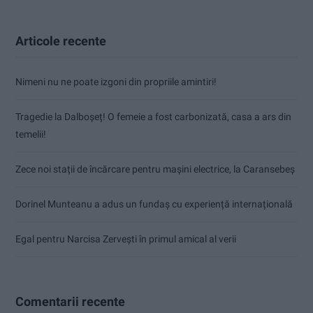
Articole recente
Nimeni nu ne poate izgoni din propriile amintiri!
Tragedie la Dalboşeț! O femeie a fost carbonizată, casa a ars din
temelii!
Zece noi stații de încărcare pentru mașini electrice, la Caransebeș
Dorinel Munteanu a adus un fundaș cu experiență internațională
Egal pentru Narcisa Zervești în primul amical al verii
Comentarii recente