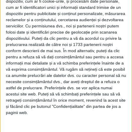
dispozitiv, cum ar fi cookie-urile, și procesăm date personale,
cum ar fi identificatori unici și informații standard trimise de un
dispozitiv pentru publicitate și conținut personalizate, măsurarea
reclamelor și a conținutului, cercetarea audienței și dezvoltarea
serviciilor.
Cu permisiunea dvs., noi și partenerii noștri putem
folosi date și identificări precise de geolocație prin scanarea
dispozitivului. Puteți da clic pentru a vă da acordul cu privire la
prelucrarea realizată de către noi și 1733 partenerii noștri
conform descrierii de mai sus. În mod alternativ, puteți da clic
pentru a refuza să vă dați consimțământul sau pentru a accesa
informații mai detaliate și a vă schimba preferințele înainte de a
vă exprima consimțământul.
Vă rugăm să rețineți că este posibil
Auzisem de mult de
Olga Neagu
. Citisem şi câteva
ca anumite prelucrări ale datelor dvs. cu caracter personal să nu
poezii, apoi a fost o lungă tăcere. Nu mai ştiam decât
necesite consimțământul dvs., dar aveți dreptul de a refuza o
astfel de prelucrare. Preferințele dvs. se vor aplica numai
că
Reşiţa
a dat
poeziei
sau
poezia
a dat
Reşiţei
o
acestui site web. Puteți să vă schimbați preferințele sau să vă
Doamnă.
Am redescoperit-o de puțin timp în
„Orașul
retrageți consimțământul în orice moment, revenind la acest site
și făcând clic pe butonul "Confidențialitate" din partea de jos a
cu poeți”
, la
Librăria Semn de Carte
. Toată ziua m-am
paginii web.
rugat să nu plouă, cerul stătea bosumflat și gata să
explodeze încă de cu noapte. Am aflat apoi că,