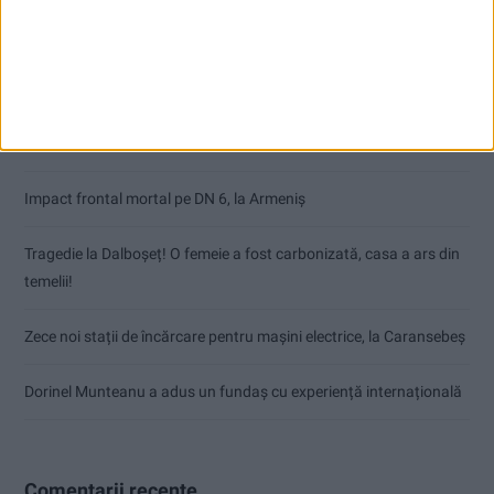
Articole recente
Nimeni nu ne poate izgoni din propriile amintiri!
Impact frontal mortal pe DN 6, la Armeniș
Tragedie la Dalboşeț! O femeie a fost carbonizată, casa a ars din
temelii!
Zece noi stații de încărcare pentru mașini electrice, la Caransebeș
Dorinel Munteanu a adus un fundaș cu experiență internațională
Comentarii recente