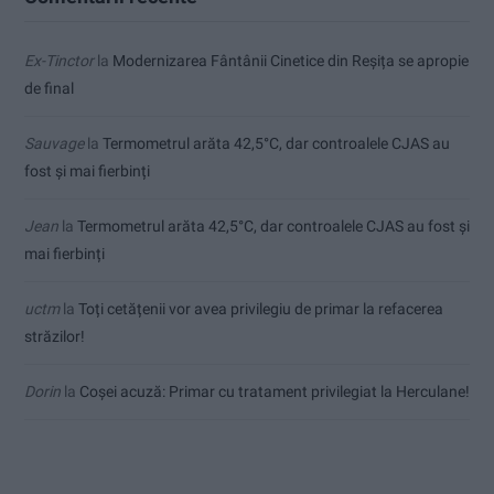
Ex-Tinctor
la
Modernizarea Fântânii Cinetice din Reșița se apropie
de final
Sauvage
la
Termometrul arăta 42,5°C, dar controalele CJAS au
fost și mai fierbinți
Jean
la
Termometrul arăta 42,5°C, dar controalele CJAS au fost și
mai fierbinți
uctm
la
Toți cetățenii vor avea privilegiu de primar la refacerea
străzilor!
Dorin
la
Coșei acuză: Primar cu tratament privilegiat la Herculane!