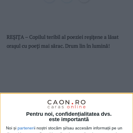
REȘIȚA – Copilul teribil al poeziei reșițene a lăsat
orașul cu poeți mai sărac. Drum lin în lumină!
Pentru noi, confidențialitatea dvs.
este importantă
Noi și
parteneri
i noștri stocăm și/sau accesăm informații pe un