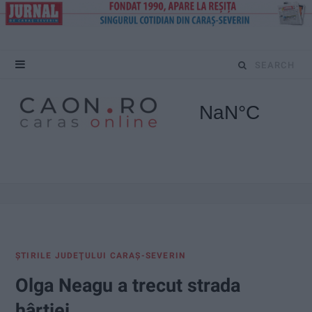
S
e
a
r
c
h
f
ŞTIRILE JUDEŢULUI CARAŞ-SEVERIN
o
Olga Neagu a trecut strada
r
hârtiei