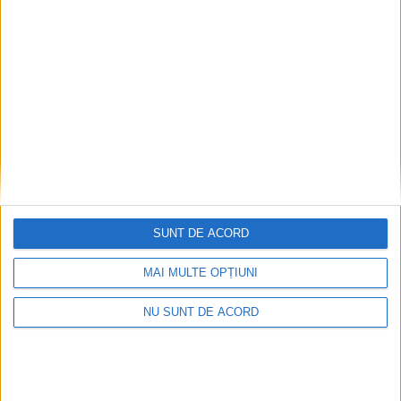
Nimeni nu ne poate izgoni din propriile amintiri!
2026-08-09
SUNT DE ACORD
MAI MULTE OPȚIUNI
NU SUNT DE ACORD
Impact frontal mortal pe DN 6, la Armeniș