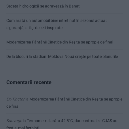
Seceta hidrologică se agravează în Banat
Cum arată un automobil bine întreținut în sezonul actual:
siguranță, stil și decizii inspirate
Modernizarea Fântânii Cinetice din Reșița se apropie de final
De la blocuri la stadion: Moldova Nouă crește pe toate planurile
Comentarii recente
Ex-Tinctor
la
Modernizarea Fântânii Cinetice din Reșița se apropie
de final
Sauvage
la
Termometrul arăta 42,5°C, dar controalele CJAS au
fost și mai fierbinți