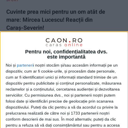
Cuvinte prea mici pentru un om atât de
mare: Mircea Lucescu! Reacții din
Caraș-Severin!
8 APRILIE 2026, 07:54 AM
3 MINUTE DE CITIRE
FOTBAL – Mircea Lucescu a murit marți, 7 aprilie, la vârsta de
Pentru noi, confidențialitatea dvs.
este importantă
80 de ani, la Spitalul Universitar de Urgență, unde era internat.
Mircea Lucescu a fost unul dintre cei mai titrați și de succes
Noi și
parteneri
i noștri stocăm și/sau accesăm informații pe un
antrenori din istoria fotbalului românesc. Dincolo de gloria
dispozitiv, cum ar fi cookie-urile, și procesăm date personale,
cum ar fi identificatori unici și informații standard trimise de un
internațională, „Il Luce” a fost aproape și de echipa națională
dispozitiv pentru publicitate și conținut personalizate, măsurarea
pe care a condus-o atât la începutul cât și la sfârșitul carierei
reclamelor și a conținutului, cercetarea audienței și dezvoltarea
de antrenor!
serviciilor.
Cu permisiunea dvs., noi și partenerii noștri putem
folosi date și identificări precise de geolocație prin scanarea
dispozitivului. Puteți da clic pentru a vă da acordul cu privire la
prelucrarea realizată de către noi și 1733 partenerii noștri
conform descrierii de mai sus. În mod alternativ, puteți da clic
pentru a refuza să vă dați consimțământul sau pentru a accesa