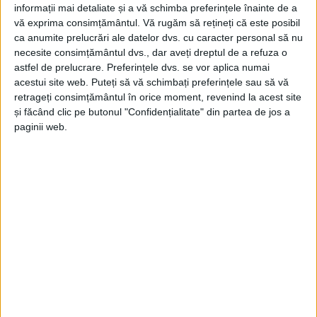
informații mai detaliate și a vă schimba preferințele înainte de a
vă exprima consimțământul.
Vă rugăm să rețineți că este posibil
ca anumite prelucrări ale datelor dvs. cu caracter personal să nu
necesite consimțământul dvs., dar aveți dreptul de a refuza o
astfel de prelucrare. Preferințele dvs. se vor aplica numai
acestui site web. Puteți să vă schimbați preferințele sau să vă
retrageți consimțământul în orice moment, revenind la acest site
și făcând clic pe butonul "Confidențialitate" din partea de jos a
paginii web.
ŞTIRILE JUDEŢULUI CARAŞ-SEVERIN
Constantin Gruescu: șase ani de la
trecerea sa în eternitate
22 IANUARIE 2026, 03:23 PM
2 MINUTE DE CITIRE
CARAŞ-SEVERIN – Sunt personalități ale locului, care au
marcat acest frumos Banat Montan de-a lungul vieții atât de
mult, încât rămân înscrise în Cartea de Aur a acestei părți de
țară pentru veșnicie!