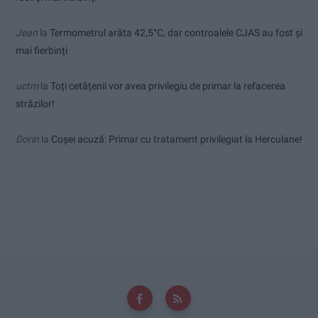
Jean
la
Termometrul arăta 42,5°C, dar controalele CJAS au fost și
mai fierbinți
uctm
la
Toți cetățenii vor avea privilegiu de primar la refacerea
străzilor!
Dorin
la
Coșei acuză: Primar cu tratament privilegiat la Herculane!