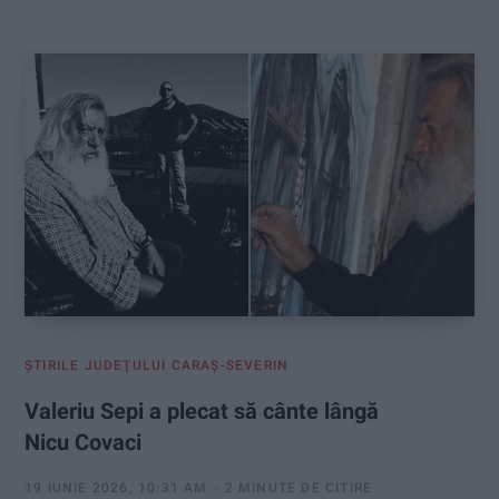
:
ŞTIRILE JUDEŢULUI CARAŞ-SEVERIN
Valeriu Sepi a plecat să cânte lângă
Nicu Covaci
19 IUNIE 2026, 10:31 AM
2 MINUTE DE CITIRE