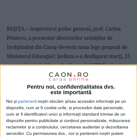
REȘIȚA – Inspectorul școlar general, prof. Carina
Pristavu, a prezentat directorilor unităților de
învățământ din Caraș-Severin noua lege propusă de
Ministerul Educației! Ședinta s-a desfășurat marți, 23
august, în „Aula Magna” a Centrului UBB Reșița, iar
noua lege vine cu o serie de modificări majore
începând cu învățământul preșcolar și terminând cu
Pentru noi, confidențialitatea dvs.
cel liceal!
este importantă
Noi și
parteneri
i noștri stocăm și/sau accesăm informații pe un
dispozitiv, cum ar fi cookie-urile, și procesăm date personale,
cum ar fi identificatori unici și informații standard trimise de un
dispozitiv pentru publicitate și conținut personalizate, măsurarea
reclamelor și a conținutului, cercetarea audienței și dezvoltarea
serviciilor.
Cu permisiunea dvs., noi și partenerii noștri putem