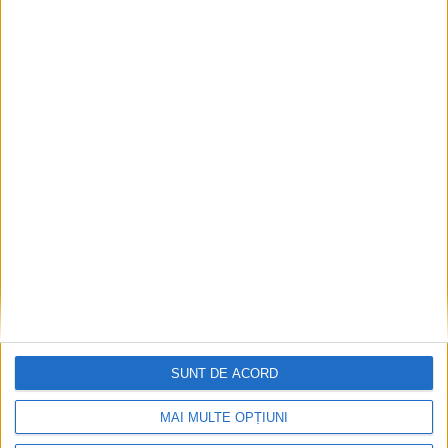
CSM Reșița, primul examen în deplasare! Dorinel
Munteanu cere concentrare totală!
2026-08-06
SUNT DE ACORD
MAI MULTE OPȚIUNI