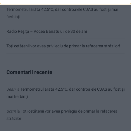
Termometrul arăta 42,5°C, dar controalele CJAS au fost și mai
fierbinți
Radio Reșița – Vocea Banatului, de 30 de ani
Toți cetățenii vor avea privilegiu de primar la refacerea străzilor!
Comentarii recente
Jean
la
Termometrul arăta 42,5°C, dar controalele CJAS au fost și
mai fierbinți
uctm
la
Toți cetățenii vor avea privilegiu de primar la refacerea
străzilor!