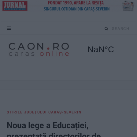
S
e
a
r
c
h
f
ŞTIRILE JUDEŢULUI CARAŞ-SEVERIN
o
Noua lege a Educației,
r
prezentată directorilor de