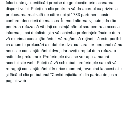
folosi date și identificări precise de geolocație prin scanarea
dispozitivului. Puteți da clic pentru a vă da acordul cu privire la
prelucrarea realizată de către noi și 1733 partenerii noștri
conform descrierii de mai sus. În mod alternativ, puteți da clic
pentru a refuza să vă dați consimțământul sau pentru a accesa
informații mai detaliate și a vă schimba preferințele înainte de a
vă exprima consimțământul.
Vă rugăm să rețineți că este posibil
ca anumite prelucrări ale datelor dvs. cu caracter personal să nu
necesite consimțământul dvs., dar aveți dreptul de a refuza o
astfel de prelucrare. Preferințele dvs. se vor aplica numai
acestui site web. Puteți să vă schimbați preferințele sau să vă
retrageți consimțământul în orice moment, revenind la acest site
și făcând clic pe butonul "Confidențialitate" din partea de jos a
paginii web.
„Ședința a început cu o prezentare a noilor
legi ale
Educației
, proiect pus în dezbatere publică până pe