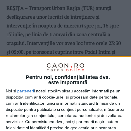
REȘIȚA – Transport Urban Reșița (TUR) anunță
desfășurarea unor lucrări de întreținere și
intervenție în noaptea de miercuri spre joi, 16 spre
17 iulie, pe linia de tramvai din zona centrală a
orașului. Intervențiile vor avea loc între orele 23:30
și 05:00, pe tronsonul cuprins între Podul Intim și
Piața Republicii!
Pentru noi, confidențialitatea dvs.
este importantă
Noi și
parteneri
i noștri stocăm și/sau accesăm informații pe un
dispozitiv, cum ar fi cookie-urile, și procesăm date personale,
cum ar fi identificatori unici și informații standard trimise de un
dispozitiv pentru publicitate și conținut personalizate, măsurarea
reclamelor și a conținutului, cercetarea audienței și dezvoltarea
serviciilor.
Cu permisiunea dvs., noi și partenerii noștri putem
folosi date și identificări precise de geolocație prin scanarea