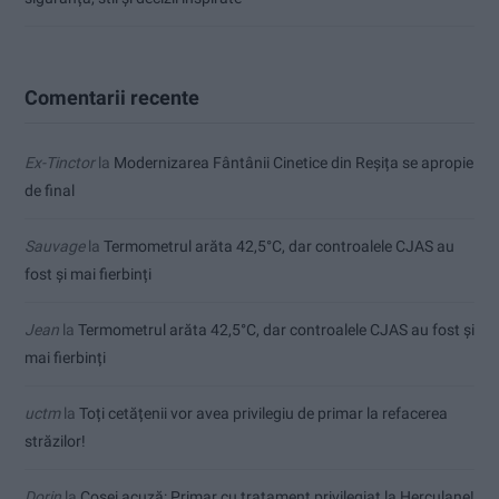
Comentarii recente
Ex-Tinctor
la
Modernizarea Fântânii Cinetice din Reșița se apropie
de final
Sauvage
la
Termometrul arăta 42,5°C, dar controalele CJAS au
fost și mai fierbinți
Jean
la
Termometrul arăta 42,5°C, dar controalele CJAS au fost și
mai fierbinți
uctm
la
Toți cetățenii vor avea privilegiu de primar la refacerea
străzilor!
Dorin
la
Coșei acuză: Primar cu tratament privilegiat la Herculane!