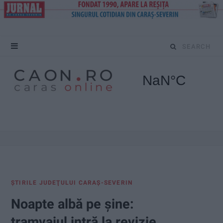
S
e
a
r
c
h
f
ŞTIRILE JUDEŢULUI CARAŞ-SEVERIN
o
Noapte albă pe șine:
r
tramvaiul intră la revizie