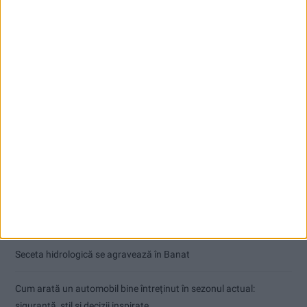
Articole recente
Ultimul bloc de locuințe sociale din Stavila, recepționat
ANUNŢ OPRIRE APĂ ÎN BOCȘA
Înainte au fost 44 și-acum au rămas… 50!
Seceta hidrologică se agravează în Banat
Cum arată un automobil bine întreținut în sezonul actual:
siguranță, stil și decizii inspirate