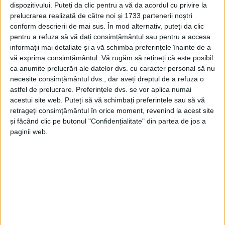
dispozitivului. Puteți da clic pentru a vă da acordul cu privire la
prelucrarea realizată de către noi și 1733 partenerii noștri
conform descrierii de mai sus. În mod alternativ, puteți da clic
pentru a refuza să vă dați consimțământul sau pentru a accesa
informații mai detaliate și a vă schimba preferințele înainte de a
vă exprima consimțământul.
Vă rugăm să rețineți că este posibil
ca anumite prelucrări ale datelor dvs. cu caracter personal să nu
necesite consimțământul dvs., dar aveți dreptul de a refuza o
astfel de prelucrare. Preferințele dvs. se vor aplica numai
acestui site web. Puteți să vă schimbați preferințele sau să vă
retrageți consimțământul în orice moment, revenind la acest site
și făcând clic pe butonul "Confidențialitate" din partea de jos a
paginii web.
Potrivit comunicatului transmis de operatorul de
transport,
o echipă complexă formată din angajați ai
TUR, Direcției de întreținere a Patrimoniului
, ai
companiei
EEI
și ai operatorului de telecomunicații
Vodafone,
va executa următoarele lucrări:
revizia