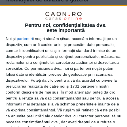
naturale sunt esențiale
15 IUNIE 2026, 11:01 AM
5 MINUTE DE CITIRE
Pentru noi, confidențialitatea dvs.
este importantă
ADVERTORIAL. Clienții sunt responsabili pentru buna funcționare a
instalației de utilizare a gazelor naturale din locuințe!
Obligația de a
Noi și
parteneri
i noștri stocăm și/sau accesăm informații pe un
efectua verificarea instalației la maximum doi ani și revizia la
dispozitiv, cum ar fi cookie-urile, și procesăm date personale,
cum ar fi identificatori unici și informații standard trimise de un
maximum zece ani, prin intermediul unui operator autorizat ANRE,
dispozitiv pentru publicitate și conținut personalizate, măsurarea
revine clienților!
Respectarea termenelor legale și remedierea
reclamelor și a conținutului, cercetarea audienței și dezvoltarea
eventualelor neconformități contribuie la prevenirea incidentelor și la
serviciilor.
Cu permisiunea dvs., noi și partenerii noștri putem
evitarea întreruperii alimentării cu gaze naturale!
folosi date și identificări precise de geolocație prin scanarea
dispozitivului. Puteți da clic pentru a vă da acordul cu privire la
prelucrarea realizată de către noi și 1731 partenerii noștri
conform descrierii de mai sus. În mod alternativ, puteți da clic
pentru a refuza să vă dați consimțământul sau pentru a accesa
informații mai detaliate și a vă schimba preferințele înainte de a
vă exprima consimțământul.
Vă rugăm să rețineți că este posibil
ca anumite prelucrări ale datelor dvs. cu caracter personal să nu
necesite consimțământul dvs., dar aveți dreptul de a refuza o