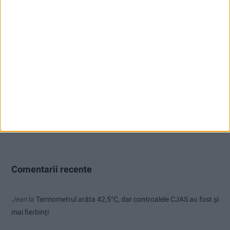
CSM Reșița, primul examen în deplasare! Dorinel Munteanu cere
concentrare totală!
Termometrul arăta 42,5°C, dar controalele CJAS au fost și mai
fierbinți
Radio Reșița – Vocea Banatului, de 30 de ani
Toți cetățenii vor avea privilegiu de primar la refacerea străzilor!
Comentarii recente
Jean
la
Termometrul arăta 42,5°C, dar controalele CJAS au fost și
mai fierbinți