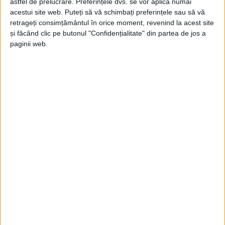
astfel de prelucrare. Preferințele dvs. se vor aplica numai
acestui site web. Puteți să vă schimbați preferințele sau să vă
retrageți consimțământul în orice moment, revenind la acest site
și făcând clic pe butonul "Confidențialitate" din partea de jos a
paginii web.
ŞTIRILE JUDEŢULUI CARAŞ-SEVERIN
Noapte albă pe șine: tramvaiul intră la
revizie
16 IULIE 2025, 03:00 PM
1 MINUT DE CITIRE
REȘIȚA – Transport Urban Reșița (TUR) anunță desfășurarea
unor lucrări de întreținere și intervenție în noaptea de miercuri
spre joi, 16 spre 17 iulie, pe linia de tramvai din zona centrală a
orașului. Intervențiile vor avea loc între orele 23:30 și 05:00, pe
tronsonul cuprins între Podul Intim și Piața Republicii!