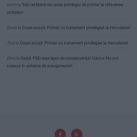
uctm
la
Toți cetățenii vor avea privilegiu de primar la refacerea
străzilor!
Dorin
la
Coșei acuză: Primar cu tratament privilegiat la Herculane!
Tica
la
Coșei acuză: Primar cu tratament privilegiat la Herculane!
Dinu
la
Gaiţă: PSD este lipsit de consecvență! Gârtoi: Nu am
crescut în sisteme de aranjamente!