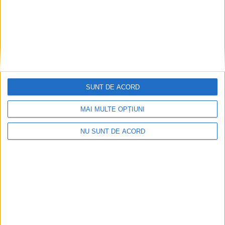
A
r
h
i
v
e
SUNT DE ACORD
MAI MULTE OPȚIUNI
NU SUNT DE ACORD