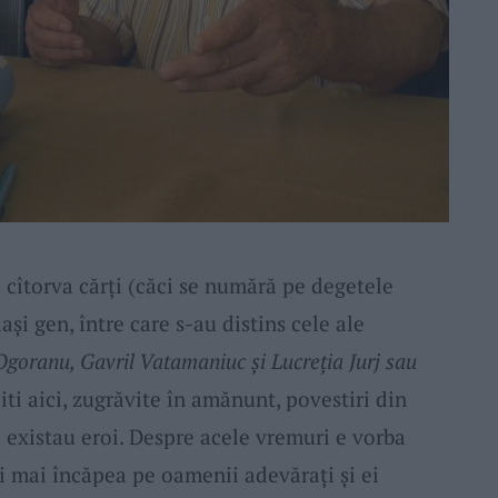
 cîtorva cărți (căci se numără pe degetele
și gen, între care s-au distins cele ale
Ogoranu, Gavril Vatamaniuc și Lucreția Jurj sau
citi aici, zugrăvite în amănunt, povestiri din
 existau eroi. Despre acele vremuri e vorba
u-i mai încăpea pe oamenii adevărați și ei