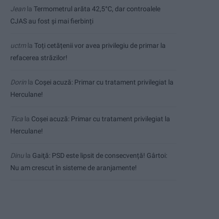
Jean
la
Termometrul arăta 42,5°C, dar controalele
CJAS au fost și mai fierbinți
uctm
la
Toți cetățenii vor avea privilegiu de primar la
refacerea străzilor!
Dorin
la
Coșei acuză: Primar cu tratament privilegiat la
Herculane!
Tica
la
Coșei acuză: Primar cu tratament privilegiat la
Herculane!
Dinu
la
Gaiţă: PSD este lipsit de consecvență! Gârtoi:
Nu am crescut în sisteme de aranjamente!