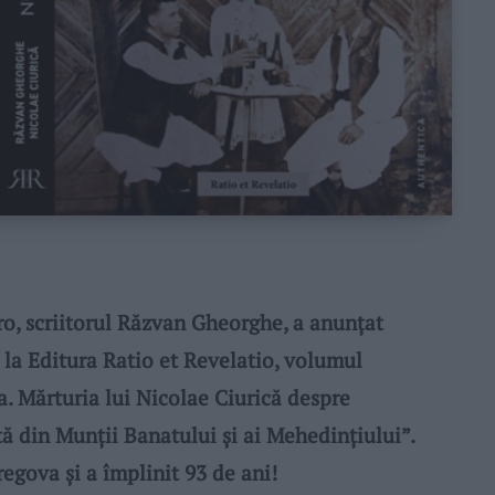
o, scriitorul Răzvan Gheorghe, a anunțat
, la Editura Ratio et Revelatio, volumul
. Mărturia lui Nicolae Ciurică despre
ă din Munții Banatului și ai Mehedințiului”.
regova şi a împlinit 93 de ani!