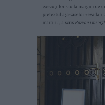
execuțiilor sau la margini de dr
pretextul așa-ziselor «evadări d
martiri.”, a scris
Răzvan Gheorg