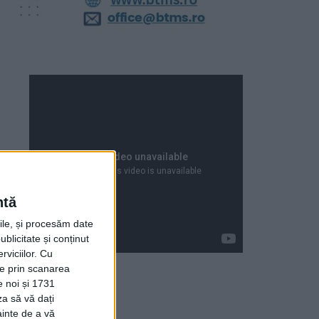
ntă
rile, și procesăm date
ublicitate și conținut
viciilor.
Cu
ție prin scanarea
e noi și 1731
za să vă dați
Articole recente
ainte de a vă