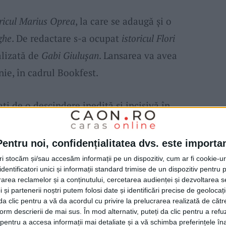
oricul Marius Oprea
, la care se adaugă şi o
ghe
. De redactare s-a ocupat
istoricul Flori
ealizată de
Gabi Giulușan
. Lansarea va avea
nie, în cadrul Bookfest.
ați de o descindere inedită și incisivă în
i Ion Uță
, cea mai ofensivă
grupare de
munizată și ocupată de trupe rusești.
Pentru noi, confidențialitatea dvs. este importa
 de studiu și de interviuri cu domnul
Nicolae
tri stocăm și/sau accesăm informații pe un dispozitiv, cum ar fi cookie-u
dentificatori unici și informații standard trimise de un dispozitiv pentru p
upraviețuitor al
grupării Uță
,
fost deținut
rea reclamelor și a conținutului, cercetarea audienței și dezvoltarea ser
ă, ultimul
partizan
în viață al României. Nu
 și partenerii noștri putem folosi date și identificări precise de geoloca
i da clic pentru a vă da acordul cu privire la prelucrarea realizată de cătr
aducă mai multe informații din interiorul
form descrierii de mai sus. În mod alternativ, puteți da clic pentru a refu
entru a accesa informații mai detaliate și a vă schimba preferințele în
sterității de
Nicolae Ciurică (93 ani)
, în