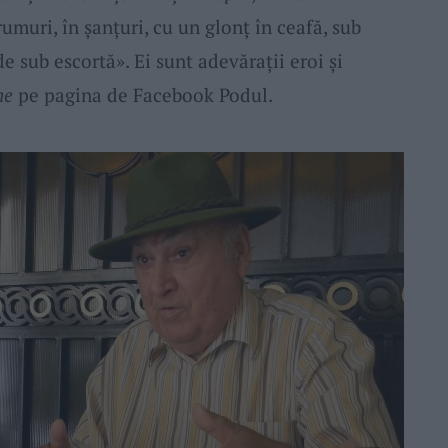
umuri, în șanțuri, cu un glonț în ceafă, sub
e sub escortă». Ei sunt adevărații eroi și
he
pe pagina de Facebook Podul.