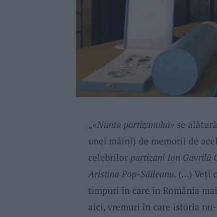
„
«Nunta partizanului»
se alătură
unei mâini) de memorii de acela
celebrilor
partizani Ion Gavrilă 
Aristina Pop-Săileanu
. (…) Veți 
timpuri în care în România mai
aici, vremuri în care istoria n