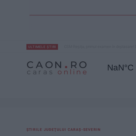
CSM Reșița, primul examen în deplasare! 
ULTIMELE ȘTIRI
ŞTIRILE JUDEŢULUI CARAŞ-SEVERIN