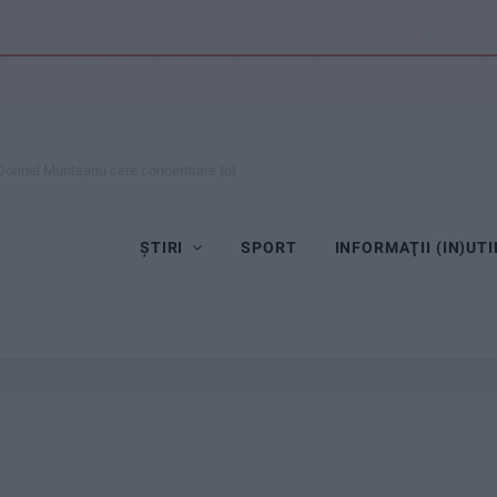
Dorinel Munteanu cere concentrare totală!
ȘTIRI
SPORT
INFORMAŢII (IN)UTI