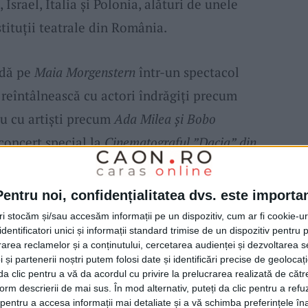
, Israel, Italia și Polonia, alături de unele
stituții teatrale din România.
adă pe
Maia Morgenstern
într-un spectacol
e reîntâlnească cu actori îndrăgiți precum
u cu artiști precum
Ada Milea și Bobo
 concert special la
Cinematograful ”Dacia” din
lui, pe 21 iunie, Teatrul Evreiesc de Stat va
cu”, cu
Maia Morgenstern
în rol principal, pe
Pentru noi, confidențialitatea dvs. este importa
a continua în aer liber, în
Centrul Civic al
tri stocăm și/sau accesăm informații pe un dispozitiv, cum ar fi cookie-u
dentificatori unici și informații standard trimise de un dispozitiv pentru p
ului Dramatic ”Elvira Godeanu” din Târgu Jiu,
rea reclamelor și a conținutului, cercetarea audienței și dezvoltarea ser
Programul include titluri contemporane, dar
 și partenerii noștri putem folosi date și identificări precise de geoloca
i da clic pentru a vă da acordul cu privire la prelucrarea realizată de cătr
e clasice, adaptate într-o cheie modernă.
form descrierii de mai sus. În mod alternativ, puteți da clic pentru a refu
entru a accesa informații mai detaliate și a vă schimba preferințele în