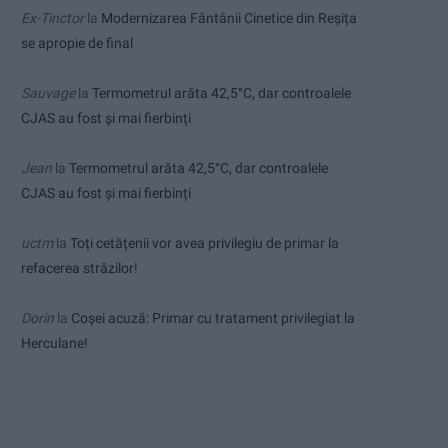
Ex-Tinctor
la
Modernizarea Fântânii Cinetice din Reșița
se apropie de final
Sauvage
la
Termometrul arăta 42,5°C, dar controalele
CJAS au fost și mai fierbinți
Jean
la
Termometrul arăta 42,5°C, dar controalele
CJAS au fost și mai fierbinți
uctm
la
Toți cetățenii vor avea privilegiu de primar la
refacerea străzilor!
Dorin
la
Coșei acuză: Primar cu tratament privilegiat la
Herculane!