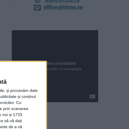
ntă
rile, și procesăm date
ublicitate și conținut
viciilor.
Cu
ție prin scanarea
e noi și 1733
za să vă dați
Articole recente
ainte de a vă