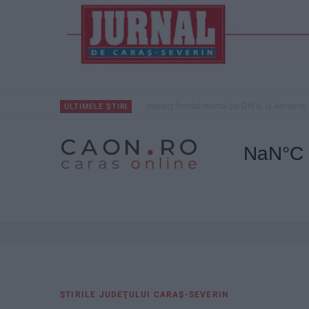
Impact frontal mortal pe DN 6, la Armeniș
ULTIMELE ȘTIRI
ŞTIRILE JUDEŢULUI CARAŞ-SEVERIN