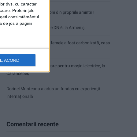
lor dvs. cu caracter
crare. Preferințele
Nimeni nu ne poate izgoni din propriile amintiri!
rageți consimțământul
a de jos a paginii
Impact frontal mortal pe DN 6, la Armeniș
Tragedie la Dalboşeț! O femeie a fost carbonizată, casa
a ars din temelii!
DE ACORD
Zece noi stații de încărcare pentru mașini electrice, la
Caransebeș
Dorinel Munteanu a adus un fundaș cu experiență
internațională
Comentarii recente