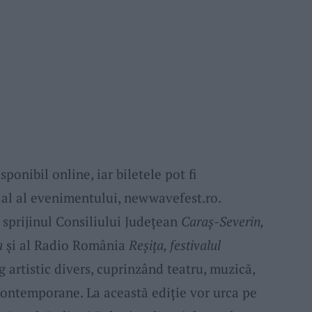
onibil online, iar biletele pot fi
cial al evenimentului, newwavefest.ro.
u sprijinul Consiliului Județean
Caraș-Severin,
a
și al Radio România
Reșița, festivalul
g artistic divers, cuprinzând teatru, muzică,
contemporane. La această ediție vor urca pe