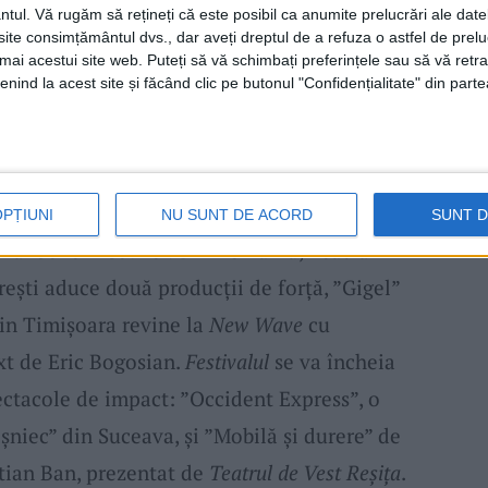
ntul.
Vă rugăm să rețineți că este posibil ca anumite prelucrări ale date
eatrul de Vest și Cinematograful ”Dacia” din
te consimțământul dvs., dar aveți dreptul de a refuza o astfel de prelu
umai acestui site web. Puteți să vă schimbați preferințele sau să vă ret
și la
Casa de Cultură ”George Suru” din
nind la acest site și făcând clic pe butonul "Confidențialitate" din parte
abin
Păuța”, la Școala Pittner
și în alte spații
 orașe.
e o montare emoționantă a piesei ”Delir în
OPȚIUNI
NU SUNT DE ACORD
SUNT 
ia lui Senem Cevher. Din România, Teatrul
ești aduce două producții de forță, ”Gigel”
 din Timișoara revine la
New Wave
cu
t de Eric Bogosian.
Festivalul
se va încheia
ectacole de impact: ”Occident Express”, o
șniec” din Suceava, și ”Mobilă și durere” de
stian Ban, prezentat de
Teatrul de Vest Reșița
.