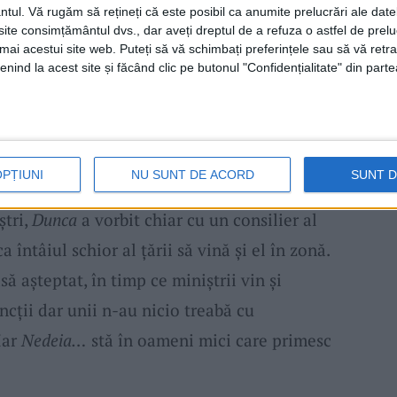
at combinațiile pe
Muntele Mic
și diverși
ntul.
Vă rugăm să rețineți că este posibil ca anumite prelucrări ale date
te consimțământul dvs., dar aveți dreptul de a refuza o astfel de prelu
omandă politică!”, afirmă
Dunca
în cadrul
umai acestui site web. Puteți să vă schimbați preferințele sau să vă ret
nind la acest site și făcând clic pe butonul "Confidențialitate" din parte
nul dintre cei care ar fi înțeles proiectul și
e că, deși la un moment dat a fost ministru,
OPȚIUNI
NU SUNT DE ACORD
SUNT 
nvinge îndoctrinarea altora. Apoi, în zonă s-
ștri,
Dunca
a vorbit chiar cu un consilier al
 întâiul schior al țării să vină și el în zonă.
ă așteptat, în timp ce miniștrii vin și
ncții dar unii n-au nicio treabă cu
Iar
Nedeia…
stă în oameni mici care primesc