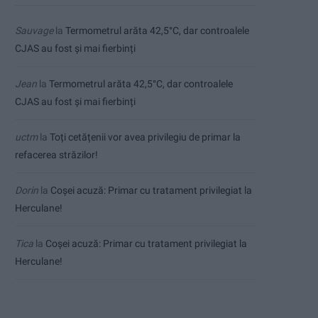
Sauvage
la
Termometrul arăta 42,5°C, dar controalele
CJAS au fost și mai fierbinți
Jean
la
Termometrul arăta 42,5°C, dar controalele
CJAS au fost și mai fierbinți
uctm
la
Toți cetățenii vor avea privilegiu de primar la
refacerea străzilor!
Dorin
la
Coșei acuză: Primar cu tratament privilegiat la
Herculane!
Tica
la
Coșei acuză: Primar cu tratament privilegiat la
Herculane!