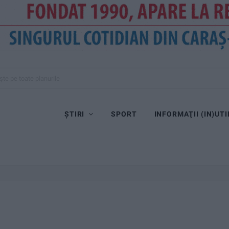
ște pe toate planurile
ȘTIRI
SPORT
INFORMAŢII (IN)UTI