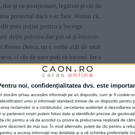
 dar și cu poziționare, legături și căi de
mna proiectul dacă s-ar face. Numai că,
dit prea puțini pentru a învinge
are dețin puterea dar pot să și încurce.
ui
Romeo Dunca
, nu e vorba atât de mult
eva, ci cât de ușor poți să încurci. Iar o
 peste ani. „E un exemplu clar de inepție
neva a venit cu ideea de a face ceva, idee
Pentru noi, confidențialitatea dvs. este importa
din lume. Bani se găsesc, 60-70 de milioane
tri stocăm și/sau accesăm informații pe un dispozitiv, cum ar fi cookie-u
ru un proiect cu kilometri de
pârtie,
într-un
dentificatori unici și informații standard trimise de un dispozitiv pentru p
ani de zile. O spun franc că principalul
rea reclamelor și a conținutului, cercetarea audienței și dezvoltarea ser
 și partenerii noștri putem folosi date și identificări precise de geoloca
t un politician al vremii. Cu el am discutat
i da clic pentru a vă da acordul cu privire la prelucrarea realizată de cătr
form descrierii de mai sus. În mod alternativ, puteți da clic pentru a refu
 cerut o sfântă șpagă de 20% din proiect.
entru a accesa informații mai detaliate și a vă schimba preferințele în