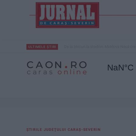
De la blocuri la stadion: Moldova Nouă cre
ULTIMELE ȘTIRI
ŞTIRILE JUDEŢULUI CARAŞ-SEVERIN