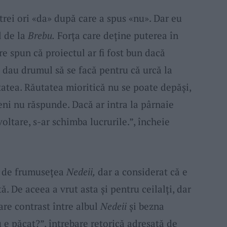
trei ori «da» după care a spus «nu». Dar eu
l de la
Brebu.
Forța care deține puterea în
re spun că proiectul ar fi fost bun dacă
 dau drumul să se facă pentru că urcă la
atea. Răutatea mioritică nu se poate depăși,
meni nu răspunde. Dacă ar intra la pârnaie
oltare, s-ar schimba lucrurile.”, încheie
e de frumusețea
Nedeii,
dar a considerat că e
ă. De aceea a vrut asta și pentru ceilalți, dar
are contrast între albul
Nedeii
și bezna
e păcat?”, întrebare retorică adresată de