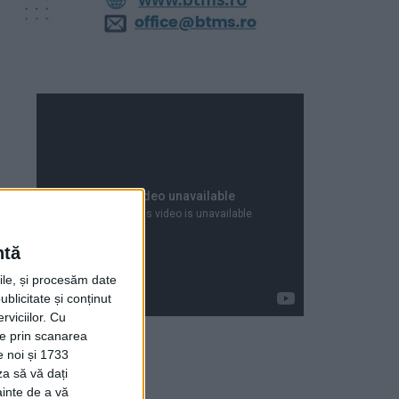
ntă
rile, și procesăm date
ublicitate și conținut
viciilor.
Cu
ție prin scanarea
e noi și 1733
za să vă dați
Articole recente
ainte de a vă