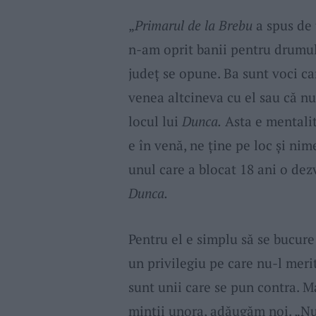
„
Primarul de la Brebu
a spus de 
n-am oprit banii pentru drumu
județ se opune. Ba sunt voci ca
venea altcineva cu el sau că nu
locul lui
Dunca.
Asta e mentalit
e în venă, ne ține pe loc și ni
unul care a blocat 18 ani o dezv
Dunca.
Pentru el e simplu să se bucur
un privilegiu pe care nu-l merit
sunt unii care se pun contra. M
minții unora, adăugăm noi. „Nu 