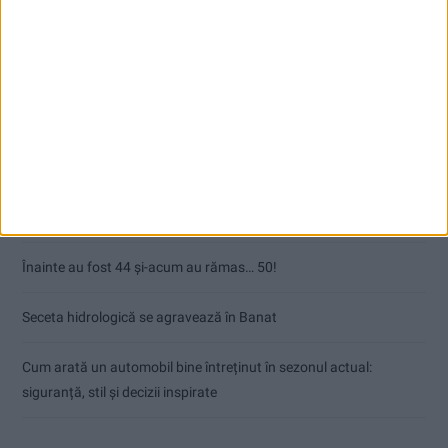
Articole recente
Ultimul bloc de locuințe sociale din Stavila, recepționat
ANUNŢ OPRIRE APĂ ÎN BOCȘA
Înainte au fost 44 și-acum au rămas… 50!
Seceta hidrologică se agravează în Banat
Cum arată un automobil bine întreținut în sezonul actual:
siguranță, stil și decizii inspirate