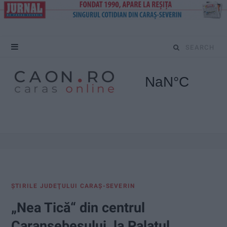
S
e
a
r
c
h
f
ŞTIRILE JUDEŢULUI CARAŞ-SEVERIN
o
„Nea Tică“ din centrul
r
Caransebeşului, la Palatul