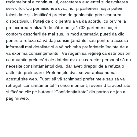
reclamelor și a conținutului, cercetarea audienței și dezvoltarea
serviciilor.
Cu permisiunea dvs., noi și partenerii noștri putem
folosi date și identificări precise de geolocație prin scanarea
dispozitivului. Puteți da clic pentru a vă da acordul cu privire la
prelucrarea realizată de către noi și 1733 partenerii noștri
conform descrierii de mai sus. În mod alternativ, puteți da clic
pentru a refuza să vă dați consimțământul sau pentru a accesa
informații mai detaliate și a vă schimba preferințele înainte de a
vă exprima consimțământul.
Vă rugăm să rețineți că este posibil
ca anumite prelucrări ale datelor dvs. cu caracter personal să nu
necesite consimțământul dvs., dar aveți dreptul de a refuza o
astfel de prelucrare. Preferințele dvs. se vor aplica numai
acestui site web. Puteți să vă schimbați preferințele sau să vă
retrageți consimțământul în orice moment, revenind la acest site
și făcând clic pe butonul "Confidențialitate" din partea de jos a
paginii web.
„Astăzi am fost alături de oameni care pun suflet în
România – antreprenori, lideri locali, miniștri și
inițiatori de proiecte care fac diferența în