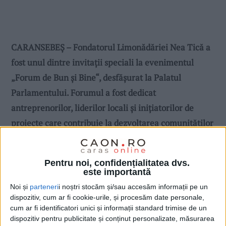
CARANSEBEȘ – Fondatorul Limonădăriei Nea Tică a
fost unul dintre invitaţii speciali la evenimentul
„Forum de Bun și Bine“, desfășurat la Palatul
Parlamentului. Forumul a fost dedicat
antreprenorilor, liderilor locali și inițiatorilor de
proiecte care contribuie la dezvoltarea comunităților
din România!
Pentru noi, confidențialitatea dvs.
este importantă
Noi și
parteneri
i noștri stocăm și/sau accesăm informații pe un
dispozitiv, cum ar fi cookie-urile, și procesăm date personale,
cum ar fi identificatori unici și informații standard trimise de un
dispozitiv pentru publicitate și conținut personalizate, măsurarea