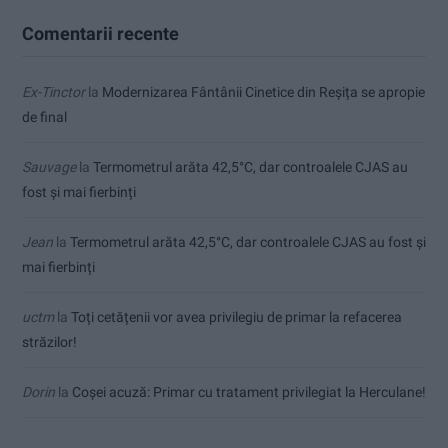
Comentarii recente
Ex-Tinctor
la
Modernizarea Fântânii Cinetice din Reșița se apropie
de final
Sauvage
la
Termometrul arăta 42,5°C, dar controalele CJAS au
fost și mai fierbinți
Jean
la
Termometrul arăta 42,5°C, dar controalele CJAS au fost și
mai fierbinți
uctm
la
Toți cetățenii vor avea privilegiu de primar la refacerea
străzilor!
Dorin
la
Coșei acuză: Primar cu tratament privilegiat la Herculane!