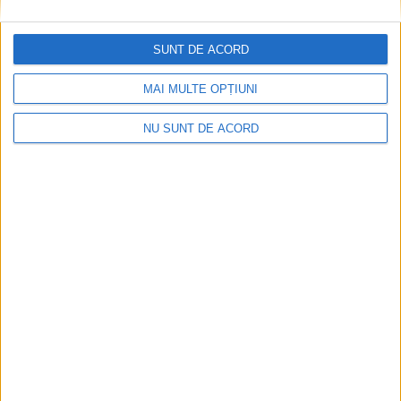
Înainte au fost 44 și-acum au rămas… 50!
SUNT DE ACORD
2026-08-07
MAI MULTE OPȚIUNI
NU SUNT DE ACORD
Seceta hidrologică se agravează în Banat