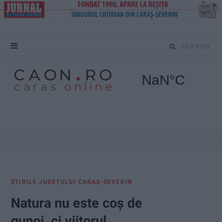
S
e
a
r
c
h
f
ŞTIRILE JUDEŢULUI CARAŞ-SEVERIN
o
Natura nu este coș de
r
gunoi, ci viitorul