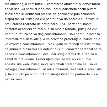
reclamelor și a conținutului, cercetarea audienței și dezvoltarea
serviciilor.
Cu permisiunea dvs., noi și partenerii noștri putem
folosi date și identificări precise de geolocație prin scanarea
dispozitivului. Puteți da clic pentru a vă da acordul cu privire la
prelucrarea realizată de către noi și 1731 partenerii noștri
conform descrierii de mai sus. În mod alternativ, puteți da clic
pentru a refuza să vă dați consimțământul sau pentru a accesa
informații mai detaliate și a vă schimba preferințele înainte de a
vă exprima consimțământul.
Vă rugăm să rețineți că este posibil
ca anumite prelucrări ale datelor dvs. cu caracter personal să nu
necesite consimțământul dvs., dar aveți dreptul de a refuza o
astfel de prelucrare. Preferințele dvs. se vor aplica numai
Concret, oameni certați cu bunul simț aruncă
gunoiul
acestui site web. Puteți să vă schimbați preferințele sau să vă
retrageți consimțământul în orice moment, revenind la acest site
lângă albia râului, de unde e luat de apă și dus la
și făcând clic pe butonul "Confidențialitate" din partea de jos a
vale, afectând comunitățile din aval. „Am găsit părți
paginii web.
din plastic de la mașini dezmembrate, moloz de la
șantiere, ambalaje de plastic și multe resturi
provenind din gospodării. E dureros să vezi că cele