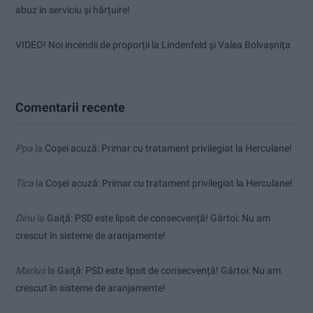
abuz în serviciu și hărțuire!
VIDEO! Noi incendii de proporții la Lindenfeld și Valea Bolvașnița
Comentarii recente
Ppa
la
Coșei acuză: Primar cu tratament privilegiat la Herculane!
Tica
la
Coșei acuză: Primar cu tratament privilegiat la Herculane!
Dinu
la
Gaiţă: PSD este lipsit de consecvență! Gârtoi: Nu am
crescut în sisteme de aranjamente!
Marius
la
Gaiţă: PSD este lipsit de consecvență! Gârtoi: Nu am
crescut în sisteme de aranjamente!