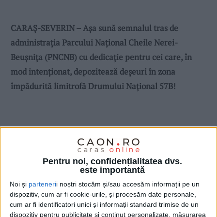
CARAȘ-SEVERIN – Așa sună semnalul tras de
administrația Parcului Național Cheile Nerei-
Beușnița (PNCNB) cu dedicație pentru cei care, în
mod intenționat, depozitează deșeuri în zona
împădurită limitrofă Drumului Național 57B!
Pentru noi, confidențialitatea dvs.
este importantă
Noi și
parteneri
i noștri stocăm și/sau accesăm informații pe un
dispozitiv, cum ar fi cookie-urile, și procesăm date personale,
cum ar fi identificatori unici și informații standard trimise de un
dispozitiv pentru publicitate și conținut personalizate, măsurarea