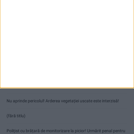
Articole recente
Coșei acuză: Primar cu tratament privilegiat la Herculane!
Nu aprinde pericolul! Arderea vegetației uscate este interzisă!
(fără titlu)
Polițist cu brățară de monitorizare la picior! Urmărit penal pentru