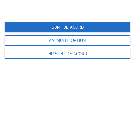
SUNT DE ACORD
MAI MULTE OPȚIUNI
NU SUNT DE ACORD
Nu aprinde pericolul! Arderea vegetației uscate
este interzisă!
2026-08-05