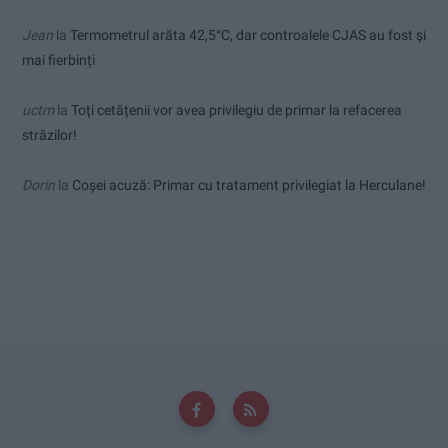
Jean
la
Termometrul arăta 42,5°C, dar controalele CJAS au fost și
mai fierbinți
uctm
la
Toți cetățenii vor avea privilegiu de primar la refacerea
străzilor!
Dorin
la
Coșei acuză: Primar cu tratament privilegiat la Herculane!