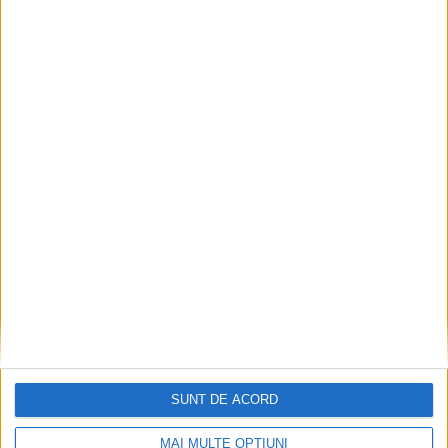
CSM Reșița a rezolvat meciul în două minute și a
plecat cu toate punctele de la Satu Mare
2026-08-08
SUNT DE ACORD
MAI MULTE OPȚIUNI