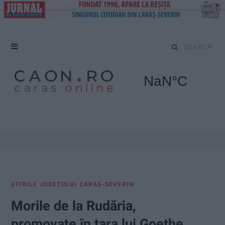
S
e
a
r
c
h
f
ŞTIRILE JUDEŢULUI CARAŞ-SEVERIN
o
Morile de la Rudăria,
r
promovate în țara lui Goethe