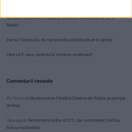
punctele de la Satu Mare
Accident mortal între Reșița și Berzovia! Autoturism și TIR în
flăcări!
Parcul Tricolorului, de mai bine de jumătate de an în șantier
Care va fi, oare, varianta la Varianta ocolitoare?
Comentarii recente
Ex-Tinctor
la
Modernizarea Fântânii Cinetice din Reșița se apropie
de final
Sauvage
la
Termometrul arăta 42,5°C, dar controalele CJAS au
fost și mai fierbinți