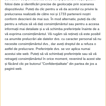
folosi date și identificări precise de geolocație prin scanarea
dispozitivului. Puteți da clic pentru a vă da acordul cu privire la
prelucrarea realizată de către noi și 1733 partenerii noștri
conform descrierii de mai sus. În mod alternativ, puteți da clic
pentru a refuza să vă dați consimțământul sau pentru a accesa
informații mai detaliate și a vă schimba preferințele înainte de a
vă exprima consimțământul.
Vă rugăm să rețineți că este posibil
ca anumite prelucrări ale datelor dvs. cu caracter personal să nu
necesite consimțământul dvs., dar aveți dreptul de a refuza o
astfel de prelucrare. Preferințele dvs. se vor aplica numai
acestui site web. Puteți să vă schimbați preferințele sau să vă
retrageți consimțământul în orice moment, revenind la acest site
și făcând clic pe butonul "Confidențialitate" din partea de jos a
paginii web.
Îndrăgostit de
Banat,
reporterul din țara lui Goethe a
aflat de
salba de mori de la Rudăria
, datorită celei mai
noi cărți a lui
Radu Trifan, președintele Asociației
Acasă în Banat
.