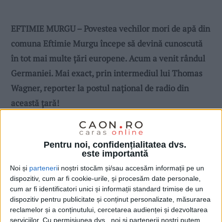
EFTIMIE MURGU – Povestea vechilor mori de apă din
comuna Eftimie Murgu începe să devină cunoscută
în tot mai multe țări europene. Acum a venit rândul
Germaniei. Mai exact, prin intermediul lui Thomas
Wagner, reporter la postul național de radio din
această țară!
Pentru noi, confidențialitatea dvs.
este importantă
Noi și
parteneri
i noștri stocăm și/sau accesăm informații pe un
dispozitiv, cum ar fi cookie-urile, și procesăm date personale,
cum ar fi identificatori unici și informații standard trimise de un
dispozitiv pentru publicitate și conținut personalizate, măsurarea
reclamelor și a conținutului, cercetarea audienței și dezvoltarea
serviciilor.
Cu permisiunea dvs., noi și partenerii noștri putem