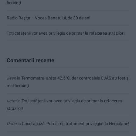
fierbinți
Radio Reșița – Vocea Banatului, de 30 de ani
Toți cetățenii vor avea privilegiu de primar la refacerea străzilor!
Comentarii recente
Jean
la
Termometrul arăta 42,5°C, dar controalele CJAS au fost și
mai fierbinți
uctm
la
Toți cetățenii vor avea privilegiu de primar la refacerea
străzilor!
Dorin
la
Coșei acuză: Primar cu tratament privilegiat la Herculane!