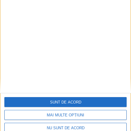
Termometrul arăta 42,5°C, dar controalele CJAS
au fost și mai fierbinți
2026-08-06
SUNT DE ACORD
MAI MULTE OPȚIUNI
NU SUNT DE ACORD