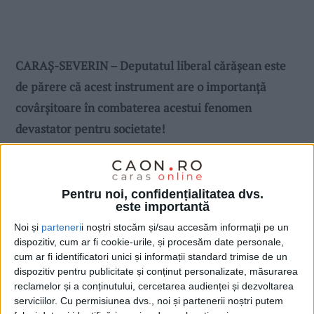
CARAȘ-SEVERIN – Deputatul liberal cărășean este
de părere că acest instrument are o importanță
covârșitoare în combaterea acestui fenomen
devastator pentru societate!
Pentru noi, confidențialitatea dvs.
este importantă
Noi și
parteneri
i noștri stocăm și/sau accesăm informații pe un
dispozitiv, cum ar fi cookie-urile, și procesăm date personale,
cum ar fi identificatori unici și informații standard trimise de un
dispozitiv pentru publicitate și conținut personalizate, măsurarea
reclamelor și a conținutului, cercetarea audienței și dezvoltarea
serviciilor.
Cu permisiunea dvs., noi și partenerii noștri putem