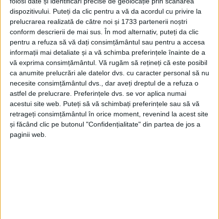
folosi date și identificări precise de geolocație prin scanarea
dispozitivului. Puteți da clic pentru a vă da acordul cu privire la
prelucrarea realizată de către noi și 1733 partenerii noștri
conform descrierii de mai sus. În mod alternativ, puteți da clic
pentru a refuza să vă dați consimțământul sau pentru a accesa
informații mai detaliate și a vă schimba preferințele înainte de a
vă exprima consimțământul.
Vă rugăm să rețineți că este posibil
ca anumite prelucrări ale datelor dvs. cu caracter personal să nu
necesite consimțământul dvs., dar aveți dreptul de a refuza o
astfel de prelucrare. Preferințele dvs. se vor aplica numai
acestui site web. Puteți să vă schimbați preferințele sau să vă
retrageți consimțământul în orice moment, revenind la acest site
și făcând clic pe butonul "Confidențialitate" din partea de jos a
În contextul în care Camera Deputaților a dezbătut,
paginii web.
la începutul acestei săptămâni, legea privind
înființarea
Registrului traficanților de droguri,
deputatul Jaro Marșalic
a subliniat că este un
instrument important care are rolul de a preveni și
combate acest fenomen.