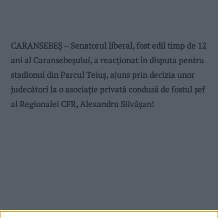
CARANSEBEȘ – Senatorul liberal, fost edil timp de 12
ani al Caransebeșului, a reacționat în disputa pentru
stadionul din Parcul Teiuș, ajuns prin decizia unor
judecători la o asociație privată condusă de fostul șef
al Regionalei CFR, Alexandru Silvășan!