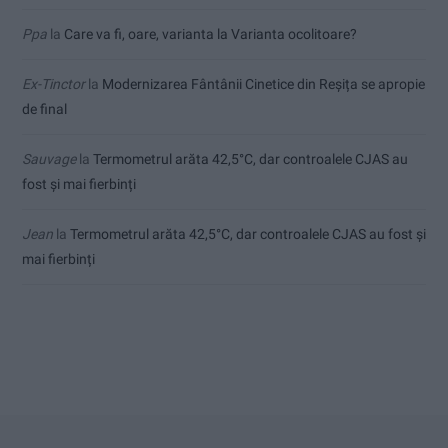
Ppa
la
Care va fi, oare, varianta la Varianta ocolitoare?
Ex-Tinctor
la
Modernizarea Fântânii Cinetice din Reșița se apropie
de final
Sauvage
la
Termometrul arăta 42,5°C, dar controalele CJAS au
fost și mai fierbinți
Jean
la
Termometrul arăta 42,5°C, dar controalele CJAS au fost și
mai fierbinți