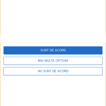
Articole recomandate
SUNT DE ACORD
MAI MULTE OPȚIUNI
NU SUNT DE ACORD
Procuror cărășean reținut după focuri de armă
2026-08-10