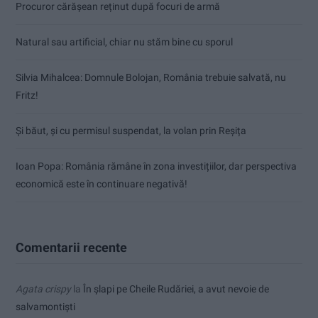
Procuror cărășean reținut după focuri de armă
Natural sau artificial, chiar nu stăm bine cu sporul
Silvia Mihalcea: Domnule Bolojan, România trebuie salvată, nu
Fritz!
Și băut, și cu permisul suspendat, la volan prin Reșița
Ioan Popa: România rămâne în zona investițiilor, dar perspectiva
economică este în continuare negativă!
Comentarii recente
Agata crispy
la
În șlapi pe Cheile Rudăriei, a avut nevoie de
salvamontiști