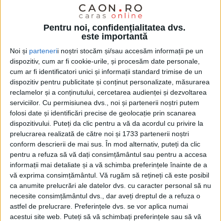
Pentru noi, confidențialitatea dvs.
este importantă
Noi și
parteneri
i noștri stocăm și/sau accesăm informații pe un
dispozitiv, cum ar fi cookie-urile, și procesăm date personale,
cum ar fi identificatori unici și informații standard trimise de un
dispozitiv pentru publicitate și conținut personalizate, măsurarea
reclamelor și a conținutului, cercetarea audienței și dezvoltarea
serviciilor.
Cu permisiunea dvs., noi și partenerii noștri putem
folosi date și identificări precise de geolocație prin scanarea
dispozitivului. Puteți da clic pentru a vă da acordul cu privire la
prelucrarea realizată de către noi și 1733 partenerii noștri
conform descrierii de mai sus. În mod alternativ, puteți da clic
De la bun început,
Marcel Vela
a ținut să precizeze că
pentru a refuza să vă dați consimțământul sau pentru a accesa
a semnat petiția online inițiată de
alpinistul Coco
informații mai detaliate și a vă schimba preferințele înainte de a
vă exprima consimțământul.
Vă rugăm să rețineți că este posibil
Galescu
pentru
recuperarea Stadionului Municipal din
ca anumite prelucrări ale datelor dvs. cu caracter personal să nu
Caransebeș
, „revendicat de unii pseudoproprietari”,
necesite consimțământul dvs., dar aveți dreptul de a refuza o
astfel de prelucrare. Preferințele dvs. se vor aplica numai
pe care atunci când se afla la conducerea
acestui site web. Puteți să vă schimbați preferințele sau să vă