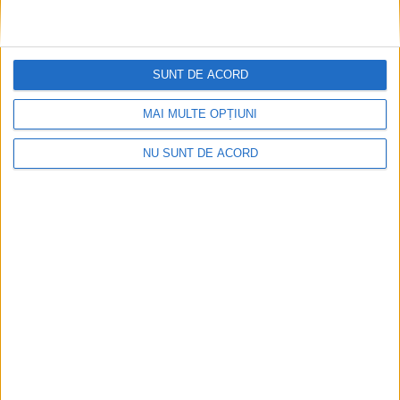
SUNT DE ACORD
MAI MULTE OPȚIUNI
Mai puțini inspectori, mai puține controale
NU SUNT DE ACORD
2026-08-06