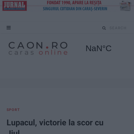
S
e
a
r
c
h
f
SPORT
o
Lupacul, victorie la scor cu
r
Jiul