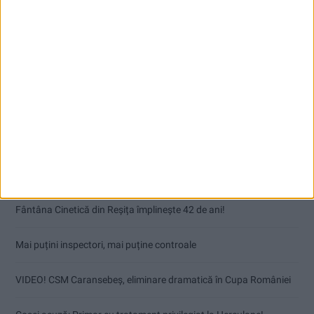
Articole recente
Fântâna Cinetică din Reșița împlinește 42 de ani!
Mai puțini inspectori, mai puține controale
VIDEO! CSM Caransebeș, eliminare dramatică în Cupa României