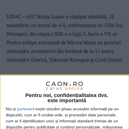
LUPAC – AFC Voința Lupac a câștigat sâmbătă, 18
noiembrie, cu scorul de 4-0, confruntarea cu CSM Jiul
Petroșani, din etapa a XIII-a a Ligii 3, Seria a VII-a!
Pentru echipa antrenată de Mircea Manu au punctat
Alexandru Avramovici din lovitură de la 11 metri,
Alexandru Giurică, Takenori Kawagoe și Cristi Danci!
Pentru noi, confidențialitatea dvs.
este importantă
Noi și
parteneri
i noștri stocăm și/sau accesăm informații pe un
dispozitiv, cum ar fi cookie-urile, și procesăm date personale,
cum ar fi identificatori unici și informații standard trimise de un
dispozitiv pentru publicitate și conținut personalizate, măsurarea