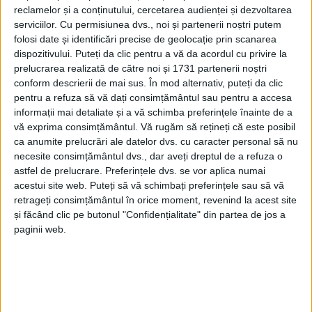
reclamelor și a conținutului, cercetarea audienței și dezvoltarea
serviciilor.
Cu permisiunea dvs., noi și partenerii noștri putem
folosi date și identificări precise de geolocație prin scanarea
dispozitivului. Puteți da clic pentru a vă da acordul cu privire la
prelucrarea realizată de către noi și 1731 partenerii noștri
conform descrierii de mai sus. În mod alternativ, puteți da clic
pentru a refuza să vă dați consimțământul sau pentru a accesa
informații mai detaliate și a vă schimba preferințele înainte de a
vă exprima consimțământul.
Vă rugăm să rețineți că este posibil
ca anumite prelucrări ale datelor dvs. cu caracter personal să nu
necesite consimțământul dvs., dar aveți dreptul de a refuza o
astfel de prelucrare. Preferințele dvs. se vor aplica numai
acestui site web. Puteți să vă schimbați preferințele sau să vă
retrageți consimțământul în orice moment, revenind la acest site
După victoria cu Jiul Petroșani,
Lupacul
a înregistrat
și făcând clic pe butonul "Confidențialitate" din partea de jos a
al treilea succes la rând și vrea revanșa în etapa
paginii web.
următoarea cu FCU Craiova 2!
„Concluziile finale sunt acestea care se văd. Am