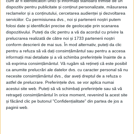
cum ar fi identificatori unici și informații standard trimise de un
dispozitiv pentru publicitate și conținut personalizate, măsurarea
reclamelor și a conținutului, cercetarea audienței și dezvoltarea
serviciilor.
Cu permisiunea dvs., noi și partenerii noștri putem
folosi date și identificări precise de geolocație prin scanarea
dispozitivului. Puteți da clic pentru a vă da acordul cu privire la
prelucrarea realizată de către noi și 1733 partenerii noștri
conform descrierii de mai sus. În mod alternativ, puteți da clic
pentru a refuza să vă dați consimțământul sau pentru a accesa
informații mai detaliate și a vă schimba preferințele înainte de a
Lansată în iunie 2024, licitația pentru proiectarea și
vă exprima consimțământul.
Vă rugăm să rețineți că este posibil
ca anumite prelucrări ale datelor dvs. cu caracter personal să nu
execuția lucrărilor de reabilitare a loturilor 4
necesite consimțământul dvs., dar aveți dreptul de a refuza o
Drobeta-Turnu Severin –
Băile Herculane
și 5
Băile
astfel de prelucrare. Preferințele dvs. se vor aplica numai
acestui site web. Puteți să vă schimbați preferințele sau să vă
Herculane – PO Nou Poarta
ale liniei feroviare
retrageți consimțământul în orice moment, revenind la acest site
Craiova – Drobeta Turnu
Severin-Caransebeș,
parte a
și făcând clic pe butonul "Confidențialitate" din partea de jos a
Coridorului Orient/Est-Mediteranean, a ajuns la
paginii web.
final, odată cu anunțarea de către CFR a semnării
contractului pentru Lotul 5 (32,6 km). Evenimentul