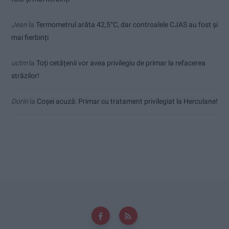
Jean
la
Termometrul arăta 42,5°C, dar controalele CJAS au fost și
mai fierbinți
uctm
la
Toți cetățenii vor avea privilegiu de primar la refacerea
străzilor!
Dorin
la
Coșei acuză: Primar cu tratament privilegiat la Herculane!