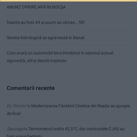
ANUNŢ OPRIRE APĂ ÎN BOCȘA
Înainte au fost 44 și-acum au rămas… 50!
Seceta hidrologică se agravează în Banat
Cum arată un automobil bine întreținut în sezonul actual:
siguranță, stil și decizii inspirate
Comentarii recente
Ex-Tinctor
la
Modernizarea Fântânii Cinetice din Reșița se apropie
de final
Sauvage
la
Termometrul arăta 42,5°C, dar controalele CJAS au
fost și mai fierbinți