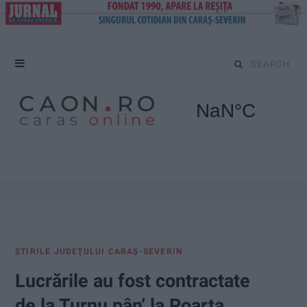
S
e
a
r
c
h
f
ŞTIRILE JUDEŢULUI CARAŞ-SEVERIN
o
Lucrările au fost contractate
r
de la Turnu pân’ la Poarta