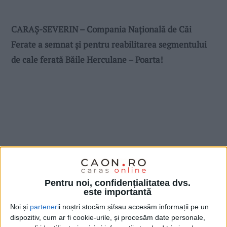
CARAȘ-SEVERIN – Compania Națională de Căi
Ferate a semnat și pentru reabilitarea segmentului
de cale ferată Băile Herculane – Poarta!
Pentru noi, confidențialitatea dvs.
este importantă
Noi și
parteneri
i noștri stocăm și/sau accesăm informații pe un
dispozitiv, cum ar fi cookie-urile, și procesăm date personale,