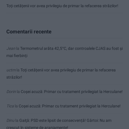
Toți cetățenii vor avea privilegiu de primar la refacerea străzilor!
Comentarii recente
Jean
la
Termometrul arăta 42,5°C, dar controalele CJAS au fost și
mai fierbinți
uctm
la
Toți cetățenii vor avea privilegiu de primar la refacerea
străzilor!
Dorin
la
Coșei acuză: Primar cu tratament privilegiat la Herculane!
Tica
la
Coșei acuză: Primar cu tratament privilegiat la Herculane!
Dinu
la
Gaiţă: PSD este lipsit de consecvență! Gârtoi: Nu am
crescut în sisteme de aranjamente!