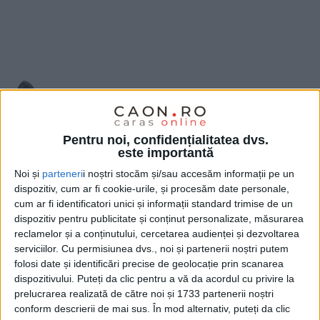
0743 494 074
— locul tău te așteaptă!
Pentru noi, confidențialitatea dvs.
este importantă
Noi și
parteneri
i noștri stocăm și/sau accesăm informații pe un
dispozitiv, cum ar fi cookie-urile, și procesăm date personale,
cum ar fi identificatori unici și informații standard trimise de un
dispozitiv pentru publicitate și conținut personalizate, măsurarea
reclamelor și a conținutului, cercetarea audienței și dezvoltarea
serviciilor.
Cu permisiunea dvs., noi și partenerii noștri putem
folosi date și identificări precise de geolocație prin scanarea
dispozitivului. Puteți da clic pentru a vă da acordul cu privire la
prelucrarea realizată de către noi și 1733 partenerii noștri
conform descrierii de mai sus. În mod alternativ, puteți da clic