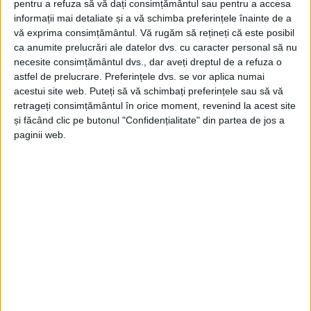
pentru a refuza să vă dați consimțământul sau pentru a accesa
informații mai detaliate și a vă schimba preferințele înainte de a
vă exprima consimțământul.
Vă rugăm să rețineți că este posibil
ca anumite prelucrări ale datelor dvs. cu caracter personal să nu
necesite consimțământul dvs., dar aveți dreptul de a refuza o
astfel de prelucrare. Preferințele dvs. se vor aplica numai
acestui site web. Puteți să vă schimbați preferințele sau să vă
retrageți consimțământul în orice moment, revenind la acest site
și făcând clic pe butonul "Confidențialitate" din partea de jos a
paginii web.
“Pentru un drum bun, ai nevoie de direcția corectă și de
un loc în microbuzul potrivit.”
AUSTRIA
CARAS SEVERIN
LETY
MICROBUZ
RESITA
ROMANIA