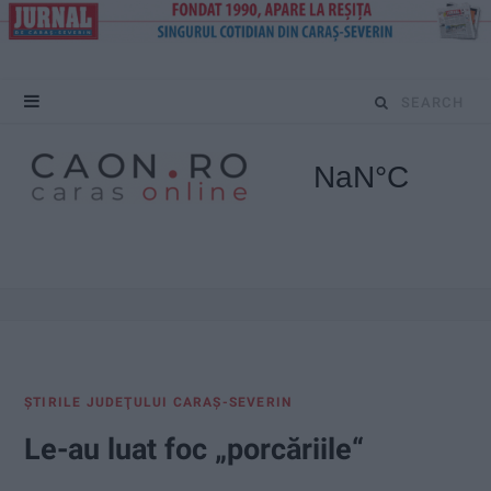
S
e
a
r
c
h
f
ŞTIRILE JUDEŢULUI CARAŞ-SEVERIN
o
Le-au luat foc „porcăriile“
r