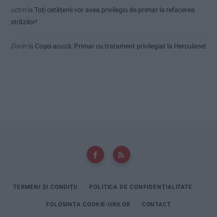
uctm
la
Toți cetățenii vor avea privilegiu de primar la refacerea
străzilor!
Dorin
la
Coșei acuză: Primar cu tratament privilegiat la Herculane!
TERMENI ȘI CONDIȚII
POLITICA DE CONFIDENȚIALITATE
FOLOSINȚA COOKIE-URILOR
CONTACT