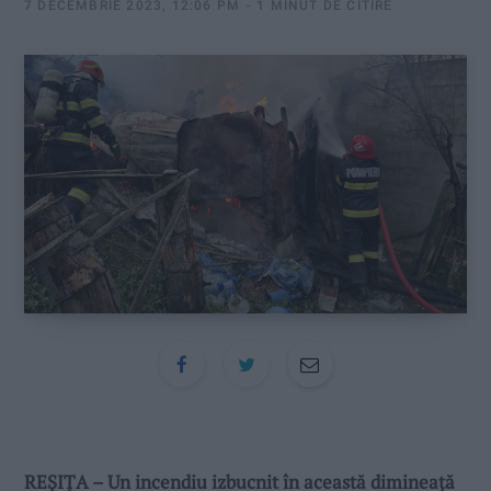
:
7 DECEMBRIE 2023, 12:06 PM
1 MINUT DE CITIRE
REȘIȚA – Un incendiu izbucnit în această dimineață