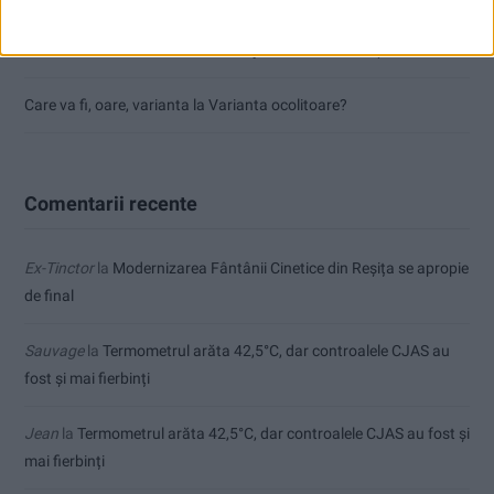
Parcul Tricolorului, de mai bine de jumătate de an în șantier
Care va fi, oare, varianta la Varianta ocolitoare?
Comentarii recente
Ex-Tinctor
la
Modernizarea Fântânii Cinetice din Reșița se apropie
de final
Sauvage
la
Termometrul arăta 42,5°C, dar controalele CJAS au
fost și mai fierbinți
Jean
la
Termometrul arăta 42,5°C, dar controalele CJAS au fost și
mai fierbinți