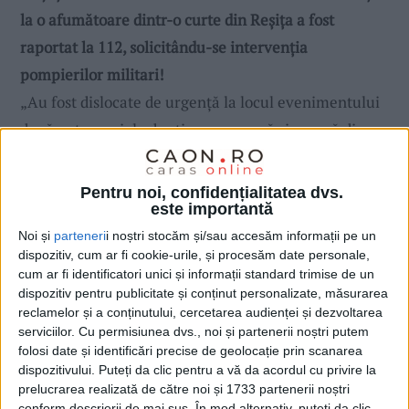
la o afumătoare dintr-o curte din Reșița a fost
raportat la 112, solicitându-se intervenția
pompierilor militari!
„Au fost dislocate de urgență la locul evenimentului
două autospeciale de stingere cu apă și spumă din
cadrul Detașamentului de
Pompieri Reșița
și o
ambulanță SMURD.“, transmite ISU.
Incendiul
a fost
Pentru noi, confidențialitatea dvs.
este importantă
localizat și lichidat, nefiind înregistrate victime.
Cauza probabilă de izbucnire a acestuia a fost
Noi și
parteneri
i noștri stocăm și/sau accesăm informații pe un
dispozitiv, cum ar fi cookie-urile, și procesăm date personale,
stabilită ca fiind depozitarea cenușei/jarului nestins
cum ar fi identificatori unici și informații standard trimise de un
în apropierea materialelor combustibile.
dispozitiv pentru publicitate și conținut personalizate, măsurarea
reclamelor și a conținutului, cercetarea audienței și dezvoltarea
serviciilor.
Cu permisiunea dvs., noi și partenerii noștri putem
folosi date și identificări precise de geolocație prin scanarea
dispozitivului. Puteți da clic pentru a vă da acordul cu privire la
prelucrarea realizată de către noi și 1733 partenerii noștri
conform descrierii de mai sus. În mod alternativ, puteți da clic