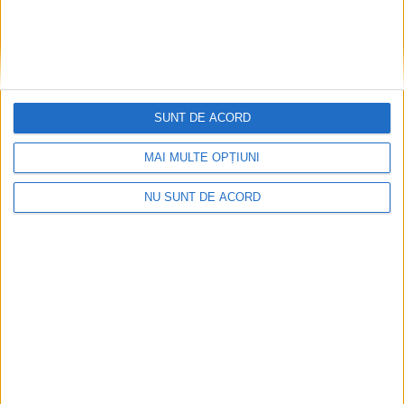
Care va fi, oare, varianta la Varianta ocolitoare?
SUNT DE ACORD
2026-08-08
MAI MULTE OPȚIUNI
NU SUNT DE ACORD
Arhive
A
r
h
i
v
e