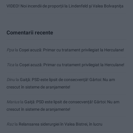
VIDEO! Noi incendii de proporții la Lindenfeld și Valea Bolvașnița
Comentarii recente
Ppa
la
Coșei acuză: Primar cu tratament privilegiat la Herculane!
Tica
la
Coșei acuză: Primar cu tratament privilegiat la Herculane!
Dinu
la
Gaiţă: PSD este lipsit de consecvență! Gârtoi: Nu am
crescut în sisteme de aranjamente!
Marius
la
Gaiţă: PSD este lipsit de consecvență! Gârtoi: Nu am
crescut în sisteme de aranjamente!
Raz
la
Relansarea siderurgiei în Valea Bistrei, în lucru