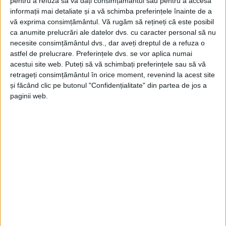
pentru a refuza să vă dați consimțământul sau pentru a accesa
informații mai detaliate și a vă schimba preferințele înainte de a
vă exprima consimțământul.
Vă rugăm să rețineți că este posibil
ca anumite prelucrări ale datelor dvs. cu caracter personal să nu
necesite consimțământul dvs., dar aveți dreptul de a refuza o
astfel de prelucrare. Preferințele dvs. se vor aplica numai
acestui site web. Puteți să vă schimbați preferințele sau să vă
retrageți consimțământul în orice moment, revenind la acest site
și făcând clic pe butonul "Confidențialitate" din partea de jos a
paginii web.
1 DECEMBRIE
CAON
JURNAL DE CARAS SEVERIN
LA MULTI ANI