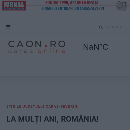
S
e
a
r
c
h
f
ŞTIRILE JUDEŢULUI CARAŞ-SEVERIN
o
LA MULȚI ANI, ROMÂNIA!
r