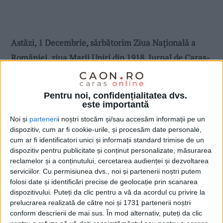
Astăzi, 1 Decembrie, sărbătorim Ziua Naţională a
României, ziua Marii Uniri din 1918. Jurnal de Caraş-
Severin şi CAON vă urează tuturor celor care vă
simţiţi români, indiferent de locurile unde v-a purtat
Pentru noi, confidențialitatea dvs.
soarta, o viață frumoasă și un călduros „La mulţi
este importantă
ani“!
Noi și
parteneri
i noștri stocăm și/sau accesăm informații pe un
dispozitiv, cum ar fi cookie-urile, și procesăm date personale,
cum ar fi identificatori unici și informații standard trimise de un
dispozitiv pentru publicitate și conținut personalizate, măsurarea
reclamelor și a conținutului, cercetarea audienței și dezvoltarea
serviciilor.
Cu permisiunea dvs., noi și partenerii noștri putem
folosi date și identificări precise de geolocație prin scanarea
dispozitivului. Puteți da clic pentru a vă da acordul cu privire la
prelucrarea realizată de către noi și 1731 partenerii noștri
conform descrierii de mai sus. În mod alternativ, puteți da clic