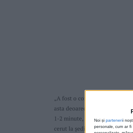
„A fost o competiție organizat
asta deoarece meciurile au avut
1-2 minute, în felul acesta spo
Noi și
parteneri
i noș
personale, cum ar fi i
cerut la ședința tehnică, dacă t
personalizate, măsura