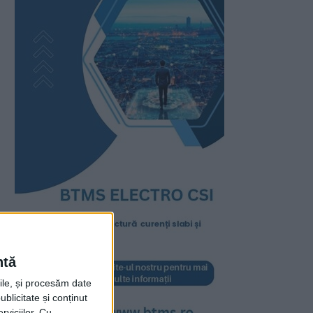
ntă
rile, și procesăm date
ublicitate și conținut
viciilor.
Cu