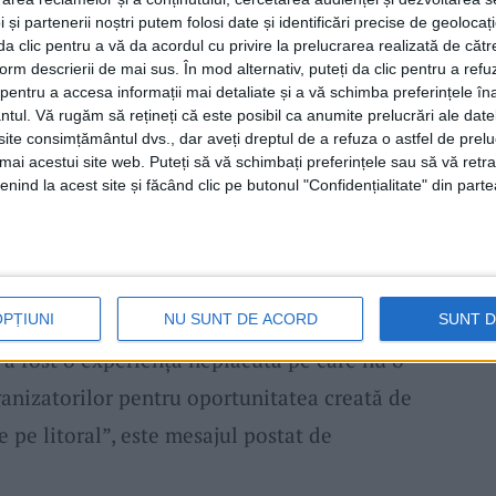
ut și jumătate/ repriză, ca sportivii să
 și partenerii noștri putem folosi date și identificări precise de geoloca
i da clic pentru a vă da acordul cu privire la prelucrarea realizată de cătr
ntrenorul, în cele două pauze, să poată
form descrierii de mai sus. În mod alternativ, puteți da clic pentru a refu
rategia meciului, lucru care nu a fost agreat
entru a accesa informații mai detaliate și a vă schimba preferințele în
ntul.
Vă rugăm să rețineți că este posibil ca anumite prelucrări ale date
 că sunt foarte multe cluburi cu mulți
te consimțământul dvs., dar aveți dreptul de a refuza o astfel de prelu
umai acestui site web. Puteți să vă schimbați preferințele sau să vă ret
uția sportivilor, deciziile au fost luate după
nind la acest site și făcând clic pe butonul "Confidențialitate" din parte
reușit să ia locul I cu un singur sportiv, cu
orii au acceptat modificarea timpilor de
 câte două minute. Sportivul nostru a reușit
a de vârstă 12-14 ani și categoria de
OPȚIUNI
NU SUNT DE ACORD
SUNT 
i a fost o experiență neplăcută pe care nu o
nizatorilor pentru oportunitatea creată de
 pe litoral”, este mesajul postat de