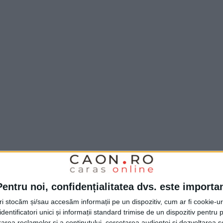
ă probabil pentru cluburile din zonă, spun
 o durată de doar o singură repriză a câte
Pentru noi, confidențialitatea dvs. este importa
rtivii neputând arată tot ceea ce știu. Am
tri stocăm și/sau accesăm informații pe un dispozitiv, cum ar fi cookie-u
dentificatori unici și informații standard trimise de un dispozitiv pentru p
ot și-au dorit să reducă timpii, să facă trei
rea reclamelor și a conținutului, cercetarea audienței și dezvoltarea ser