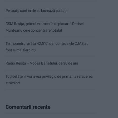
Pe toate șantierele se lucrează cu spor
CSM Reșița, primul examen în deplasare! Dorinel
Munteanu cere concentrare totală!
Termometrul arăta 42,5°C, dar controalele CJAS au
fost și mai fierbinți
Radio Reșița – Vocea Banatului, de 30 de ani
Toți cetățenii vor avea privilegiu de primar la refacerea
străzilor!
Comentarii recente