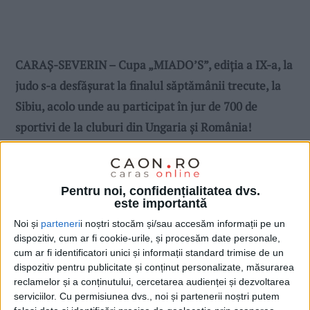
CARAȘ-SEVERIN – Cupa „MIADO’S”, ediția a IX-a, la
judo s-a desfășurat la finalul săptămânii trecute, la
Sibiu, acolo unde au participat în jur de 700 de
sportivi de la cluburi din Ungaria și România!
Pentru noi, confidențialitatea dvs.
este importantă
Noi și
parteneri
i noștri stocăm și/sau accesăm informații pe un
dispozitiv, cum ar fi cookie-urile, și procesăm date personale,
cum ar fi identificatori unici și informații standard trimise de un
dispozitiv pentru publicitate și conținut personalizate, măsurarea
reclamelor și a conținutului, cercetarea audienței și dezvoltarea
serviciilor.
Cu permisiunea dvs., noi și partenerii noștri putem