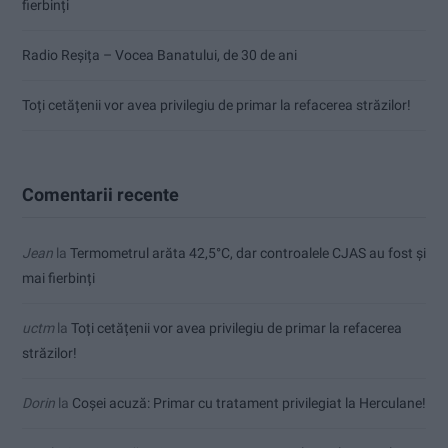
fierbinți
Radio Reșița – Vocea Banatului, de 30 de ani
Toți cetățenii vor avea privilegiu de primar la refacerea străzilor!
Comentarii recente
Jean
la
Termometrul arăta 42,5°C, dar controalele CJAS au fost și
mai fierbinți
uctm
la
Toți cetățenii vor avea privilegiu de primar la refacerea
străzilor!
Dorin
la
Coșei acuză: Primar cu tratament privilegiat la Herculane!