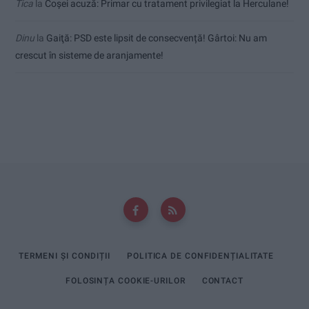
Tica
la
Coșei acuză: Primar cu tratament privilegiat la Herculane!
Dinu
la
Gaiţă: PSD este lipsit de consecvență! Gârtoi: Nu am
crescut în sisteme de aranjamente!
TERMENI ȘI CONDIȚII
POLITICA DE CONFIDENȚIALITATE
FOLOSINȚA COOKIE-URILOR
CONTACT