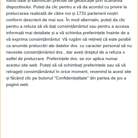
folosi date și identificări precise de geolocație prin scanarea
dispozitivului. Puteți da clic pentru a vă da acordul cu privire la
prelucrarea realizată de către noi și 1731 partenerii noștri
conform descrierii de mai sus. În mod alternativ, puteți da clic
pentru a refuza să vă dați consimțământul sau pentru a accesa
informații mai detaliate și a vă schimba preferințele înainte de a
vă exprima consimțământul.
Vă rugăm să rețineți că este posibil
ca anumite prelucrări ale datelor dvs. cu caracter personal să nu
necesite consimțământul dvs., dar aveți dreptul de a refuza o
astfel de prelucrare. Preferințele dvs. se vor aplica numai
acestui site web. Puteți să vă schimbați preferințele sau să vă
retrageți consimțământul în orice moment, revenind la acest site
și făcând clic pe butonul "Confidențialitate" din partea de jos a
Trei prezențe pe podium a înregistrat
CS Energetica –
paginii web.
Clubul Sportiv Municipal Caransebeș
prin:
Rădoi
Cataleya
– medalie de
bronz
la categoria 32 de kg, la
U14;
Odagiu Laura
– medalie de
bronz,
la categoria 40
de kg, la U16;
Litu Adriana
– medalie de
argint,
la
categoria +70 de kg, la U16. Sponsorul sportivilor