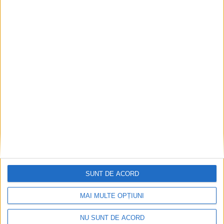
CSM Reșița, primul examen în deplasare! Dorinel
Munteanu cere concentrare totală!
2026-08-06
SUNT DE ACORD
MAI MULTE OPȚIUNI
NU SUNT DE ACORD