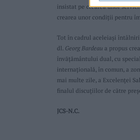
insistat pe crearea unor servici
crearea unor condiții pentru îmb
Tot în cadrul aceleiași întâlniri
dl.
Georg Bardeau
a propus crea
învățământului dual, cu specia
internațională, în comun, a zone
mai multe zile, a Excelenței Sa
finalul discuțiilor de către pre
JCS-N.C.