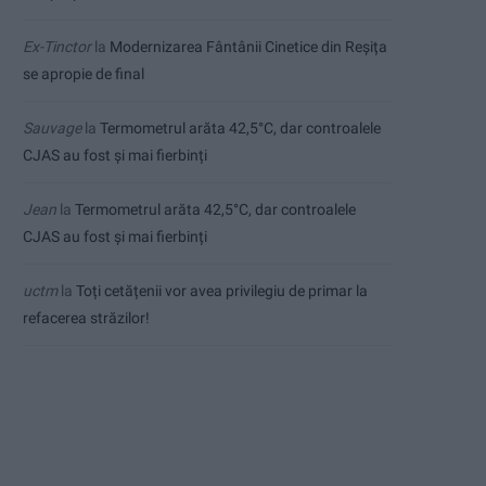
Ex-Tinctor
la
Modernizarea Fântânii Cinetice din Reșița
se apropie de final
Sauvage
la
Termometrul arăta 42,5°C, dar controalele
CJAS au fost și mai fierbinți
Jean
la
Termometrul arăta 42,5°C, dar controalele
CJAS au fost și mai fierbinți
uctm
la
Toți cetățenii vor avea privilegiu de primar la
refacerea străzilor!