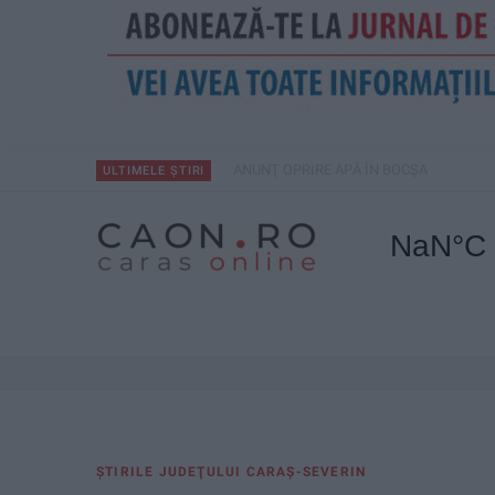
ANUNŢ OPRIRE APĂ ÎN BOCȘA
ULTIMELE ȘTIRI
ŞTIRILE JUDEŢULUI CARAŞ-SEVERIN