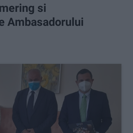
mmering si
te Ambasadorului