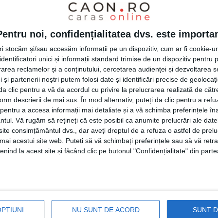
stat asupra intenției de reabilitare a unor
găsirea unor soluții pentru restaurarea a tot
Pentru noi, confidențialitatea dvs. este importa
 Bănățean
, proiectele turistice pentru
Muntele
tri stocăm și/sau accesăm informații pe un dispozitiv, cum ar fi cookie-u
dentificatori unici și informații standard trimise de un dispozitiv pentru p
ce are în vedere crearea a 500 km de
trasee
rea reclamelor și a conținutului, cercetarea audienței și dezvoltarea ser
 și partenerii noștri putem folosi date și identificări precise de geoloca
i da clic pentru a vă da acordul cu privire la prelucrarea realizată de cătr
form descrierii de mai sus. În mod alternativ, puteți da clic pentru a refu
entru a accesa informații mai detaliate și a vă schimba preferințele în
manifestat interes pentru prioritățile și
ntul.
Vă rugăm să rețineți că este posibil ca anumite prelucrări ale date
nstituției județene pentru dezvoltarea
te consimțământul dvs., dar aveți dreptul de a refuza o astfel de prelu
umai acestui site web. Puteți să vă schimbați preferințele sau să vă ret
nind la acest site și făcând clic pe butonul "Confidențialitate" din parte
modalitățile de atragere în țară a
 străinătate, precum și cele de identificare
tinerilor în țară. Președintele
Romeo Dunca
a
OPȚIUNI
NU SUNT DE ACORD
SUNT 