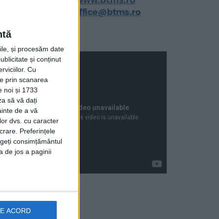
ntă
rile, și procesăm date
ublicitate și conținut
viciilor.
Cu
ție prin scanarea
e noi și 1733
za să vă dați
ainte de a vă
lor dvs. cu caracter
crare. Preferințele
rageți consimțământul
a de jos a paginii
Articole recente
DE ACORD