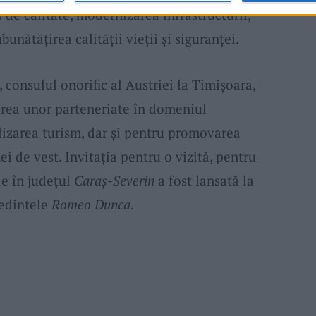
i de calitate, modernizarea infrastructurii,
unătățirea calității vieții și siguranței.
, consulul onorific al Austriei la Timișoara,
rea unor parteneriate în domeniul
lizarea turism, dar și pentru promovarea
i de vest. Invitația pentru o vizită, pentru
le în județul
Caraș-Severin
a fost lansată la
ședintele
Romeo Dunca
.