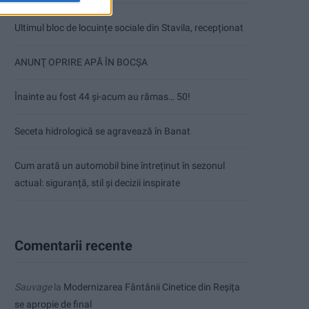
Ultimul bloc de locuințe sociale din Stavila, recepționat
ANUNŢ OPRIRE APĂ ÎN BOCȘA
Înainte au fost 44 și-acum au rămas… 50!
Seceta hidrologică se agravează în Banat
Cum arată un automobil bine întreținut în sezonul
actual: siguranță, stil și decizii inspirate
Comentarii recente
Sauvage
la
Modernizarea Fântânii Cinetice din Reșița
se apropie de final