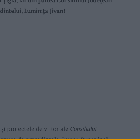
Țigla, iar din partea Consiliului Județean
dintelui, Luminița Jivan!
 și proiectele de viitor ale
Consiliului
expuse de președintele
Romeo Dunca
încă