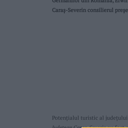
Germanilor din România, Erwin 
Caraș-Severin consilierul preșe
Potențialul turistic al județului
Județean Caraș-Severin
au fost 