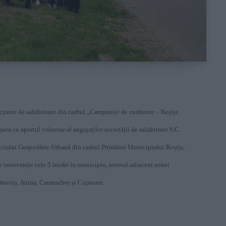
țiune de salubrizare din cadrul „Campaniei de curățenie – Reșița
ura cu aportul voluntar al angajaților societății de salubritate S.C.
iului Gospodărie Urbană din cadrul Primăriei Municipiului Reșița,
 intervenție cele 5 intrări în municipiu, terenul adiacent zonei
Oravița, Anina, Caransebeș și Cuptoare.