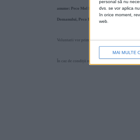
personal să nu necesi
dvs. se vor aplica n
anume: Peco Mol la intrare în Câlnic, str. 24 Ia
în orice moment, reve
Domanului, Peco Petrom Calea Caransebeșului
web.
Voluntarii vor primi mănuși, saci și tricouri.
MAI MULTE 
În caz de condiții meteo nefavorabile actiunea se