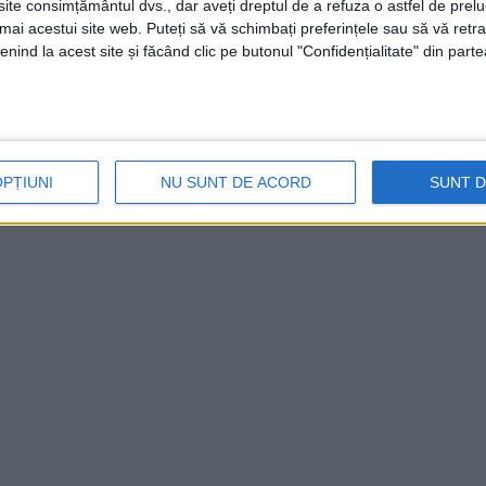
te consimțământul dvs., dar aveți dreptul de a refuza o astfel de prelu
umai acestui site web. Puteți să vă schimbați preferințele sau să vă ret
nuarie acces spre cimitirul 7, poartă intrare Stadion Valea
nind la acest site și făcând clic pe butonul "Confidențialitate" din parte
, Parcare Restaurant Casa Bănățeană.
OPȚIUNI
NU SUNT DE ACORD
SUNT 
 va reprograma pentru o dată ce va fi comunicată ulterior.