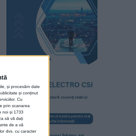
ntă
rile, și procesăm date
ublicitate și conținut
viciilor.
Cu
ție prin scanarea
e noi și 1733
za să vă dați
ainte de a vă
lor dvs. cu caracter