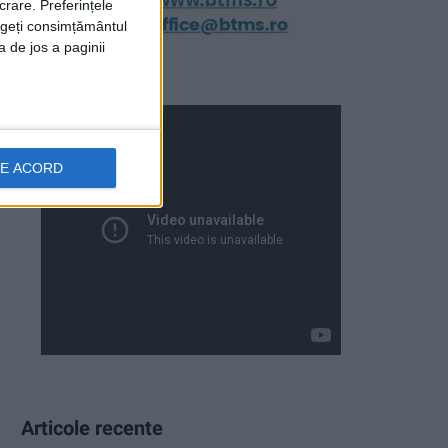
crare. Preferințele
rageți consimțământul
a de jos a paginii
DE ACORD
Articole recente