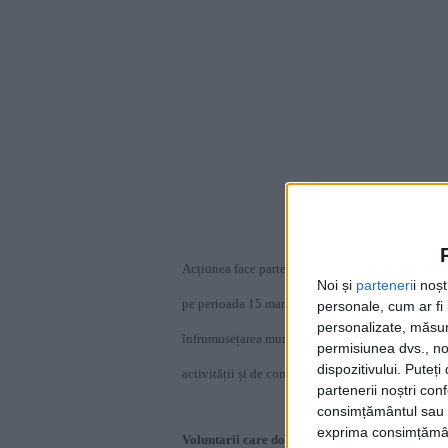
Acțiunea face parte din programul de activități d
Noi și
parteneri
i noș
pe perioada 15 martie – 15 mai 2021, în care dori
personale, cum ar fi i
personalizate, măsura
înfrumusețarea municipiului Reșița, programul cam
permisiunea dvs., noi
dispozitivului. Puteț
activității și de condițiile specifice acestei perioa
partenerii noștri con
consimțământul sau p
exprima consimțămâ
Voluntarii care doresc să se alăture acțiunilor d