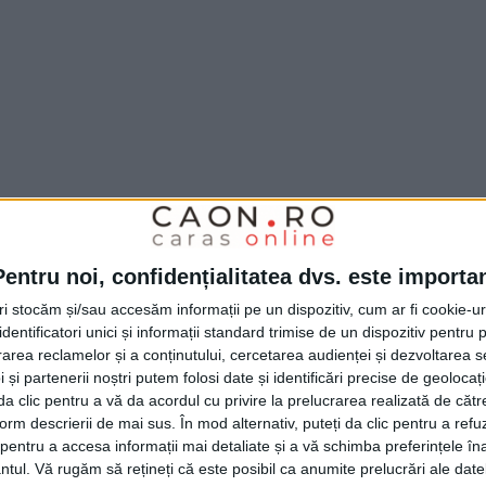
Pentru noi, confidențialitatea dvs. este importa
e salubrizare din cadrul campaniei mai sus amintite care se desfășoară
tri stocăm și/sau accesăm informații pe un dispozitiv, cum ar fi cookie-u
m implicarea cât mai multor persoane pentru igienizarea și
dentificatori unici și informații standard trimise de un dispozitiv pentru p
rea reclamelor și a conținutului, cercetarea audienței și dezvoltarea ser
paniei urmând a fi făcut public în timp real în funcție natura
 și partenerii noștri putem folosi date și identificări precise de geoloca
i da clic pentru a vă da acordul cu privire la prelucrarea realizată de cătr
de.
form descrierii de mai sus. În mod alternativ, puteți da clic pentru a refu
entru a accesa informații mai detaliate și a vă schimba preferințele în
ntul.
Vă rugăm să rețineți că este posibil ca anumite prelucrări ale date
e igienizare sunt așteptați la ora 10ºº la intrările în municipiu și