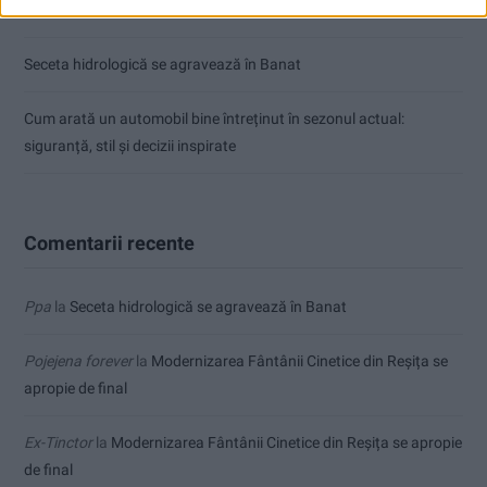
Înainte au fost 44 și-acum au rămas… 50!
Seceta hidrologică se agravează în Banat
Cum arată un automobil bine întreținut în sezonul actual:
siguranță, stil și decizii inspirate
Comentarii recente
Ppa
la
Seceta hidrologică se agravează în Banat
Pojejena forever
la
Modernizarea Fântânii Cinetice din Reșița se
apropie de final
Ex-Tinctor
la
Modernizarea Fântânii Cinetice din Reșița se apropie
de final