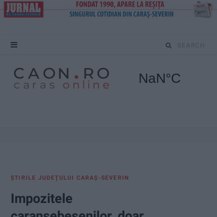
S
e
a
r
c
h
f
ŞTIRILE JUDEŢULUI CARAŞ-SEVERIN
o
Impozitele
r
caransebeșenilor, doar