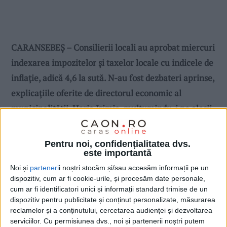
CARANSEBEȘ – Consilierii locali au aprobat miercuri
indexarea impozitelor și taxelor locale cu indicele de
inflație, adică 4,6 la sută. N-au fost dezbateri aprinse,
explicațiile oferite de directorul economic al
municipalității, Horia Irimia, mulțumindu-i pe aleșii
locali.
Pentru noi, confidențialitatea dvs.
este importantă
Noi și
parteneri
i noștri stocăm și/sau accesăm informații pe un
dispozitiv, cum ar fi cookie-urile, și procesăm date personale,
cum ar fi identificatori unici și informații standard trimise de un
dispozitiv pentru publicitate și conținut personalizate, măsurarea
reclamelor și a conținutului, cercetarea audienței și dezvoltarea
serviciilor.
Cu permisiunea dvs., noi și partenerii noștri putem