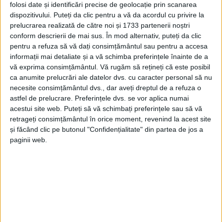
folosi date și identificări precise de geolocație prin scanarea
dispozitivului. Puteți da clic pentru a vă da acordul cu privire la
prelucrarea realizată de către noi și 1733 partenerii noștri
conform descrierii de mai sus. În mod alternativ, puteți da clic
pentru a refuza să vă dați consimțământul sau pentru a accesa
informații mai detaliate și a vă schimba preferințele înainte de a
vă exprima consimțământul.
Vă rugăm să rețineți că este posibil
ca anumite prelucrări ale datelor dvs. cu caracter personal să nu
necesite consimțământul dvs., dar aveți dreptul de a refuza o
astfel de prelucrare. Preferințele dvs. se vor aplica numai
acestui site web. Puteți să vă schimbați preferințele sau să vă
retrageți consimțământul în orice moment, revenind la acest site
și făcând clic pe butonul "Confidențialitate" din partea de jos a
paginii web.
„
Impozitele și taxele
se indexează doar cu rata
inflației, singurul lucru pe care nu l-am putut evita.
Adică dacă mi-aș fi dorit să măresc
taxele ș
impozitele
, știți că n-are rost să ne ascundem, eu aș fi