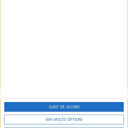
ANUNŢ OPRIRE APĂ ÎN BOCȘA
2026-08-07
SUNT DE ACORD
MAI MULTE OPȚIUNI