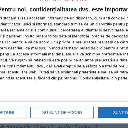
cest aspect ține doar de partea de
Pentru noi, confidențialitatea dvs. este importa
u băieții despre acest lucru. Cu o echipă mai
tri stocăm și/sau accesăm informații pe un dispozitiv, cum ar fi cookie-u
oarte greu să ne concentrăm și să fim 100%.
dentificatori unici și informații standard trimise de un dispozitiv pentru p
r cu două goluri, după care meciul a fost
rea reclamelor și a conținutului, cercetarea audienței și dezvoltarea ser
 și partenerii noștri putem folosi date și identificări precise de geoloca
l final spune acest lucru. Îmi felicit colegii,
i da clic pentru a vă da acordul cu privire la prelucrarea realizată de cătr
form descrierii de mai sus. În mod alternativ, puteți da clic pentru a refu
suporterilor care au venit până la Târgu Jiu.
entru a accesa informații mai detaliate și a vă schimba preferințele în
greu cu Craiova, mai greu decât cel de la
ntul.
Vă rugăm să rețineți că este posibil ca anumite prelucrări ale date
te consimțământul dvs., dar aveți dreptul de a refuza o astfel de prelu
rte bine. Îmi doresc foarte mult să câștigăm
umai acestui site web. Puteți să vă schimbați preferințele sau să vă ret
 mare. Promitem să ne răsplătim suporterii
nind la acest site și făcând clic pe butonul "Confidențialitate" din parte
cte!”, a spus
antrenorul-jucător Marius Bahan
.
uț Tănasă, Bogdan Tomescu, Gabriel
OPȚIUNI
NU SUNT DE ACORD
SUNT 
s Bahan (2 goluri), Snezan Radosavlevici,
dr Starchenko (5 goluri), Andrei Bondoc (5