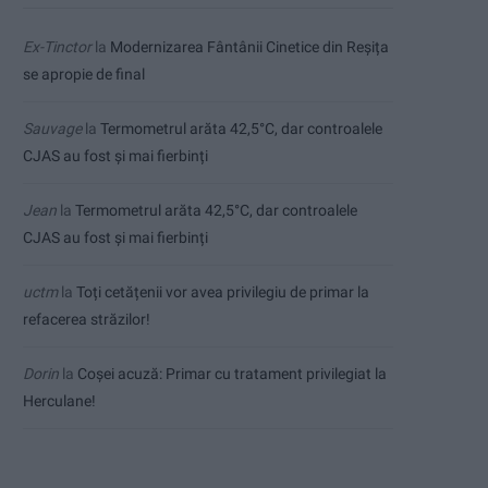
Ex-Tinctor
la
Modernizarea Fântânii Cinetice din Reșița
se apropie de final
Sauvage
la
Termometrul arăta 42,5°C, dar controalele
CJAS au fost și mai fierbinți
Jean
la
Termometrul arăta 42,5°C, dar controalele
CJAS au fost și mai fierbinți
uctm
la
Toți cetățenii vor avea privilegiu de primar la
refacerea străzilor!
Dorin
la
Coșei acuză: Primar cu tratament privilegiat la
Herculane!