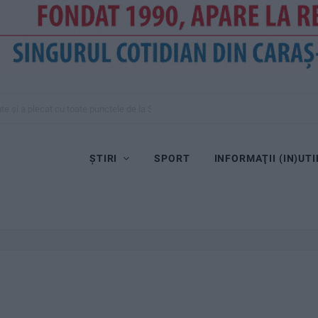
te și a plecat cu toate punctele de la Satu Mare
ȘTIRI
SPORT
INFORMAŢII (IN)UTI