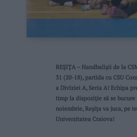
REȘIȚA – Handbalișii de la CSM 
31 (20-18), partida cu CSU Cons
a Diviziei A, Seria A! Echipa p
timp la dispoziție să se bucure
noiembrie, Reșița va juca, pe te
Universitatea Craiova!