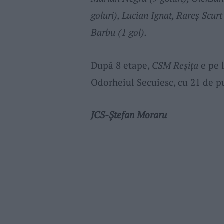
goluri), Lucian Ignat, Rareş Scurt
Barbu (1 gol).
După 8 etape,
CSM Reșița
e pe l
Odorheiul Secuiesc, cu 21 de p
JCS-Ștefan Moraru