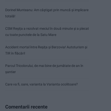
Dorinel Munteanu: Am câștigat prin muncă și implicare
totală!
CSM Reșița a rezolvat meciul în două minute și a plecat
cu toate punctele de la Satu Mare
Accident mortal între Reșița și Berzovia! Autoturism și
TIR în flăcări!
Parcul Tricolorului, de mai bine de jumătate de an în
șantier
Care va fi, oare, varianta la Varianta ocolitoare?
Comentarii recente