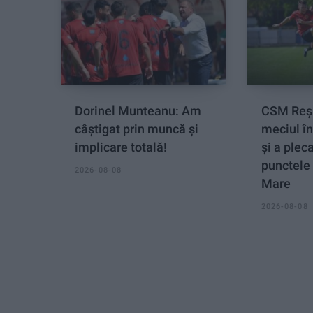
Dorinel Munteanu: Am
CSM Reși
câștigat prin muncă și
meciul î
implicare totală!
și a plec
punctele 
2026-08-08
Mare
2026-08-08