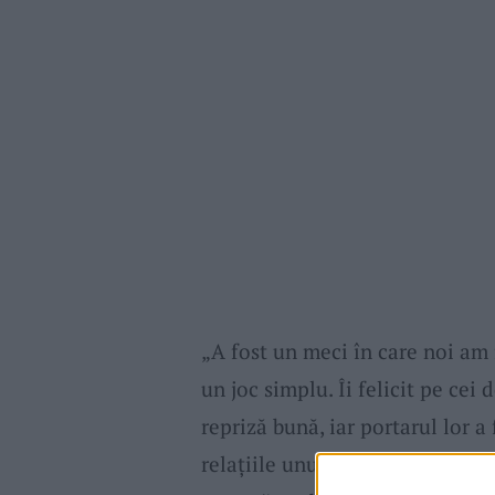
„A fost un meci în care noi am f
un joc simplu. Îi felicit pe cei
repriză bună, iar portarul lor a
relațiile unu contra unu cu por