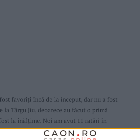
ost favoriți încă de la început, dar nu a fost
 de la Târgu Jiu, deoarece au făcut o primă
 fost la înălțime. Noi am avut 11 ratări în
tarul advers și trebuie să rezolvăm neapărat