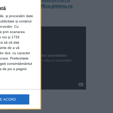
ntă
rile, și procesăm date
ublicitate și conținut
viciilor.
Cu
ție prin scanarea
e noi și 1733
za să vă dați
ainte de a vă
lor dvs. cu caracter
crare. Preferințele
rageți consimțământul
a de jos a paginii
DE ACORD
Articole recente