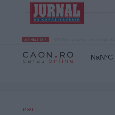
CSM Reșița a rezolvat meciul în două minu
ULTIMELE ȘTIRI
SPORT