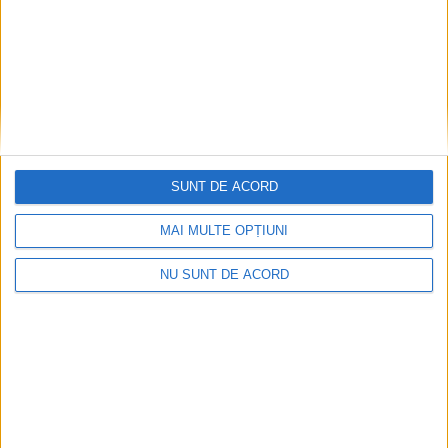
în Liga Națională. Rosso-nerii n-au avut probleme să se impună
și după primele două etape au maximum de puncte, 6, alături
de CS Universitatea Cluj și CSM Alexandria!
SUNT DE ACORD
MAI MULTE OPȚIUNI
NU SUNT DE ACORD
SPORT
CSM Reșița încheie anul 2021 pe locul