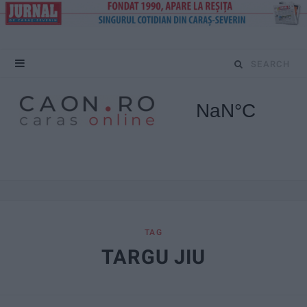
S
e
a
r
c
h
f
TAG
TARGU JIU
o
r