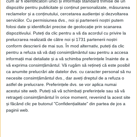
cum ar fi identificatori unici și informații standard trimise de un
SPORT
dispozitiv pentru publicitate și conținut personalizate, măsurarea
reclamelor și a conținutului, cercetarea audienței și dezvoltarea
Handbaliștii s-au impus la Târgu Jiu
serviciilor.
Cu permisiunea dvs., noi și partenerii noștri putem
folosi date și identificări precise de geolocație prin scanarea
12 NOIEMBRIE 2023, 08:50 AM
2 MINUTE DE CITIRE
dispozitivului. Puteți da clic pentru a vă da acordul cu privire la
prelucrarea realizată de către noi și 1731 partenerii noștri
REȘIȚA – Handbalișii de la CSM Reșița au câștigat vineri, cu
conform descrierii de mai sus. În mod alternativ, puteți da clic
scorul de 38-31 (20-18), partida cu CSU Constantin Brâncuși
pentru a refuza să vă dați consimțământul sau pentru a accesa
Târgu Jiu, din etapa a VIII-a a Diviziei A, Seria A! Echipa
informații mai detaliate și a vă schimba preferințele înainte de a
pregătită de Marius Bahan nu are foarte mult timp la dispoziție
vă exprima consimțământul.
Vă rugăm să rețineți că este posibil
să se bucure de această victorie, deoarece miercuri, 15
ca anumite prelucrări ale datelor dvs. cu caracter personal să nu
noiembrie, Reșița va juca, pe teren propriu, de la ora 18, cu CS
necesite consimțământul dvs., dar aveți dreptul de a refuza o
Universitatea Craiova!
astfel de prelucrare. Preferințele dvs. se vor aplica numai
acestui site web. Puteți să vă schimbați preferințele sau să vă
retrageți consimțământul în orice moment, revenind la acest site
și făcând clic pe butonul "Confidențialitate" din partea de jos a
paginii web.