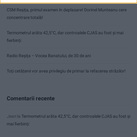
CSM Reșița, primul examen în deplasare! Dorinel Munteanu cere
concentrare totală!
Termometrul arăta 42,5°C, dar controalele CJAS au fost și mai
fierbinți
Radio Reșița – Vocea Banatului, de 30 de ani
Toți cetățenii vor avea privilegiu de primar la refacerea străzilor!
Comentarii recente
Jean
la
Termometrul arăta 42,5°C, dar controalele CJAS au fost și
mai fierbinți