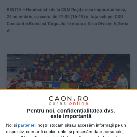
REȘIȚA – Handbaliștii de la CSM Reșița s-au impus duminică,
24 noiembrie, cu scorul de 41-30 (16-19) în fața echipei CSU
Constantin Brâncuși Târgu Jiu, în etapa a X-a a Diviziei A, Seria
A!
Pentru noi, confidențialitatea dvs.
este importantă
Noi și
parteneri
i noștri stocăm și/sau accesăm informații pe un
dispozitiv, cum ar fi cookie-urile, și procesăm date personale,