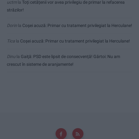
uctm
la
Toți cetățenii vor avea privilegiu de primar la refacerea
străzilor!
Dorin
la
Coșei acuză: Primar cu tratament privilegiat la Herculane!
Tica
la
Coșei acuză: Primar cu tratament privilegiat la Herculane!
Dinu
la
Gaiţă: PSD este lipsit de consecvență! Gârtoi: Nu am
crescut în sisteme de aranjamente!