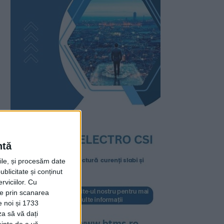
ntă
rile, și procesăm date
ublicitate și conținut
viciilor.
Cu
ție prin scanarea
e noi și 1733
za să vă dați