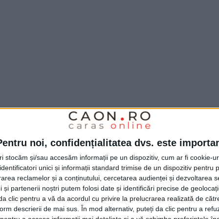
loc recent
Serbia Epic Pozarevac Series XCO
,
Pentru noi, confidențialitatea dvs. este importa
re
junioara Giulia Pârvu
s-a clasat pe locul 3.
tri stocăm și/sau accesăm informații pe un dispozitiv, cum ar fi cookie-u
după doua concurente din echipa națională a
dentificatori unici și informații standard trimise de un dispozitiv pentru p
rea reclamelor și a conținutului, cercetarea audienței și dezvoltarea ser
au fost prezente sportive din Ucraina,
 și partenerii noștri putem folosi date și identificări precise de geoloca
i da clic pentru a vă da acordul cu privire la prelucrarea realizată de cătr
ia și Muntenegru.”, ne-a transmis
Tania
form descrierii de mai sus. În mod alternativ, puteți da clic pentru a refu