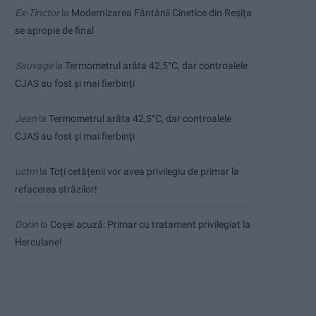
Ex-Tinctor
la
Modernizarea Fântânii Cinetice din Reșița
se apropie de final
Sauvage
la
Termometrul arăta 42,5°C, dar controalele
CJAS au fost și mai fierbinți
Jean
la
Termometrul arăta 42,5°C, dar controalele
CJAS au fost și mai fierbinți
uctm
la
Toți cetățenii vor avea privilegiu de primar la
refacerea străzilor!
Dorin
la
Coșei acuză: Primar cu tratament privilegiat la
Herculane!