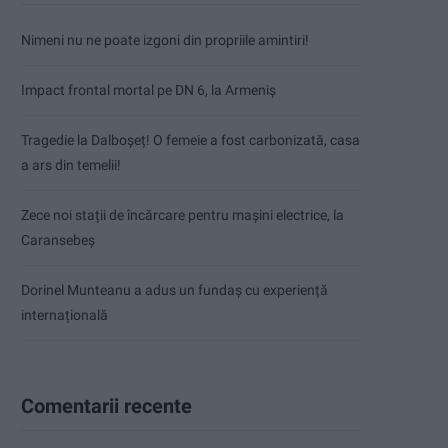
Nimeni nu ne poate izgoni din propriile amintiri!
Impact frontal mortal pe DN 6, la Armeniș
Tragedie la Dalboşeț! O femeie a fost carbonizată, casa
a ars din temelii!
Zece noi stații de încărcare pentru mașini electrice, la
Caransebeș
Dorinel Munteanu a adus un fundaș cu experiență
internațională
Comentarii recente