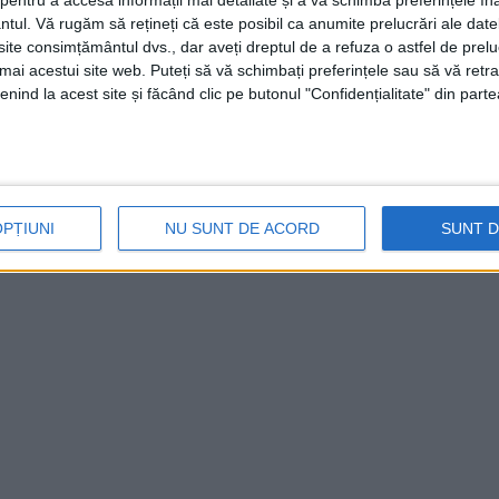
istă de mountain bike
. Pentru
Giulia Pârvu
entru a accesa informații mai detaliate și a vă schimba preferințele în
ntul.
Vă rugăm să rețineți că este posibil ca anumite prelucrări ale date
rtantă în afara țării, la Budapesta, în
te consimțământul dvs., dar aveți dreptul de a refuza o astfel de prelu
umai acestui site web. Puteți să vă schimbați preferințele sau să vă ret
nind la acest site și făcând clic pe butonul "Confidențialitate" din parte
ste o probă olimpică, se desfășoară pe un
 km şi cu o durata până în două ore,
te medie.
OPȚIUNI
NU SUNT DE ACORD
SUNT 