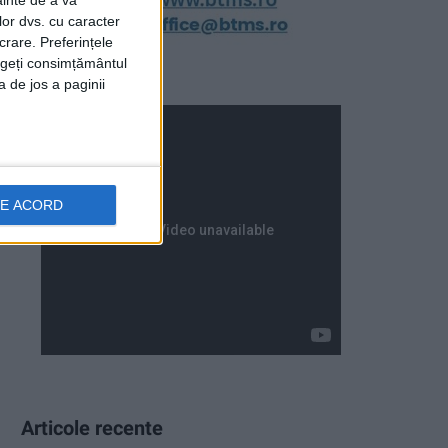
ainte de a vă
lor dvs. cu caracter
crare. Preferințele
rageți consimțământul
a de jos a paginii
DE ACORD
Articole recente