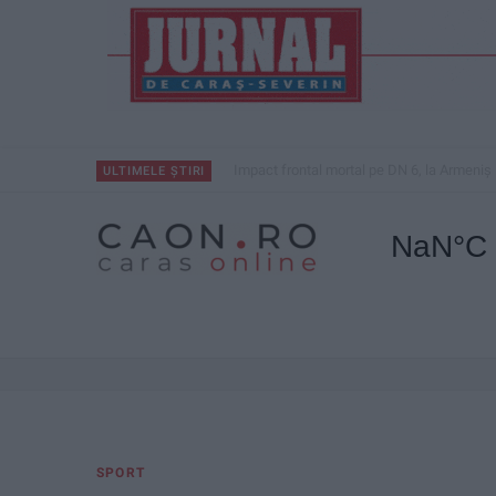
Impact frontal mortal pe DN 6, la Armeniș
ULTIMELE ȘTIRI
SPORT