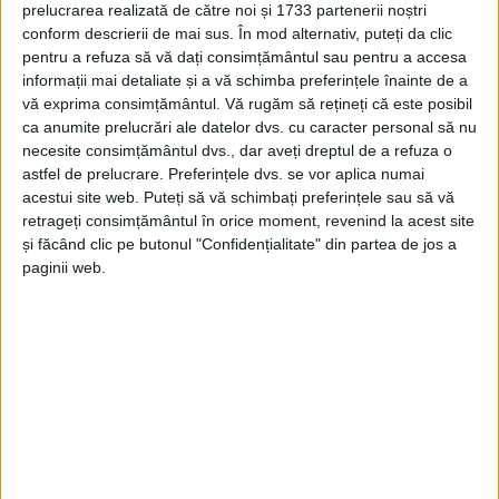
prelucrarea realizată de către noi și 1733 partenerii noștri
conform descrierii de mai sus. În mod alternativ, puteți da clic
pentru a refuza să vă dați consimțământul sau pentru a accesa
informații mai detaliate și a vă schimba preferințele înainte de a
vă exprima consimțământul.
Vă rugăm să rețineți că este posibil
ca anumite prelucrări ale datelor dvs. cu caracter personal să nu
necesite consimțământul dvs., dar aveți dreptul de a refuza o
astfel de prelucrare. Preferințele dvs. se vor aplica numai
acestui site web. Puteți să vă schimbați preferințele sau să vă
retrageți consimțământul în orice moment, revenind la acest site
și făcând clic pe butonul "Confidențialitate" din partea de jos a
paginii web.
Ediția a 11-a a competiției de la poalele Munților
Făgăraș a adunat la start un număr record de
aproximativ 900 de concurenți din toate colțurile