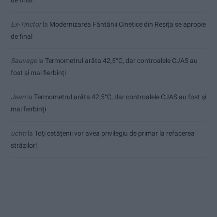
Ex-Tinctor
la
Modernizarea Fântânii Cinetice din Reșița se apropie
de final
Sauvage
la
Termometrul arăta 42,5°C, dar controalele CJAS au
fost și mai fierbinți
Jean
la
Termometrul arăta 42,5°C, dar controalele CJAS au fost și
mai fierbinți
uctm
la
Toți cetățenii vor avea privilegiu de primar la refacerea
străzilor!