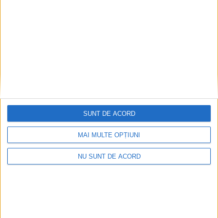
SUNT DE ACORD
MAI MULTE OPȚIUNI
Înainte au fost 44 și-acum au rămas… 50!
NU SUNT DE ACORD
2026-08-07