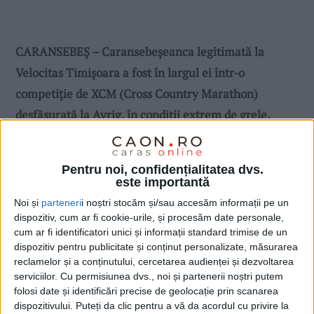
CARANSEBEȘ – Caransebeșeanca legitimată la
Velocitas Timișoara a fost în largul ei într-o
competiție de XCM (Cross Country Marathon)
desfășurată la Avrig, în condiții extrem de grele.
Adică pe mult nămol și o temperatură de 5 grade, o
adevărată provocare pentru cicliști, condiții însă care
Pentru noi, confidențialitatea dvs.
n-au împiedicat-o pe Giulia să termine prima traseul
este importantă
de 45 km la categoria junioare!
Noi și
parteneri
i noștri stocăm și/sau accesăm informații pe un
dispozitiv, cum ar fi cookie-urile, și procesăm date personale,
cum ar fi identificatori unici și informații standard trimise de un
dispozitiv pentru publicitate și conținut personalizate, măsurarea
reclamelor și a conținutului, cercetarea audienței și dezvoltarea
serviciilor.
Cu permisiunea dvs., noi și partenerii noștri putem
folosi date și identificări precise de geolocație prin scanarea
dispozitivului. Puteți da clic pentru a vă da acordul cu privire la