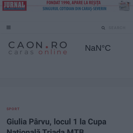
S
e
a
r
c
h
f
SPORT
o
Giulia Pârvu, locul 1 la Cupa
r
Națională Triada MTB