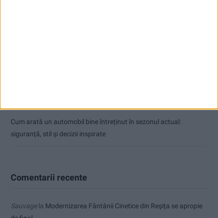
Ultimul bloc de locuințe sociale din Stavila, recepționat
ANUNŢ OPRIRE APĂ ÎN BOCȘA
Înainte au fost 44 și-acum au rămas… 50!
Seceta hidrologică se agravează în Banat
Cum arată un automobil bine întreținut în sezonul actual:
siguranță, stil și decizii inspirate
Comentarii recente
Sauvage
la
Modernizarea Fântânii Cinetice din Reșița se apropie
de final