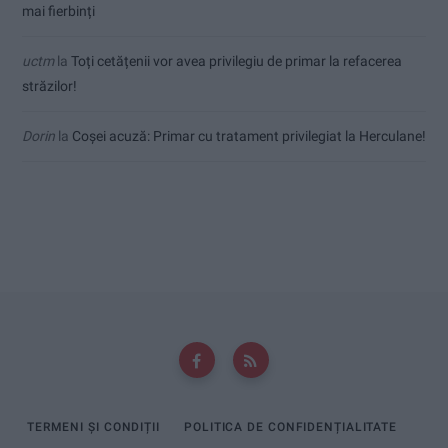
mai fierbinți
uctm
la
Toți cetățenii vor avea privilegiu de primar la refacerea
străzilor!
Dorin
la
Coșei acuză: Primar cu tratament privilegiat la Herculane!
TERMENI ȘI CONDIȚII
POLITICA DE CONFIDENȚIALITATE