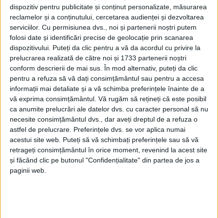
dispozitiv pentru publicitate și conținut personalizate, măsurarea
reclamelor și a conținutului, cercetarea audienței și dezvoltarea
serviciilor.
Cu permisiunea dvs., noi și partenerii noștri putem
folosi date și identificări precise de geolocație prin scanarea
dispozitivului. Puteți da clic pentru a vă da acordul cu privire la
prelucrarea realizată de către noi și 1733 partenerii noștri
conform descrierii de mai sus. În mod alternativ, puteți da clic
pentru a refuza să vă dați consimțământul sau pentru a accesa
informații mai detaliate și a vă schimba preferințele înainte de a
vă exprima consimțământul.
Vă rugăm să rețineți că este posibil
ca anumite prelucrări ale datelor dvs. cu caracter personal să nu
necesite consimțământul dvs., dar aveți dreptul de a refuza o
astfel de prelucrare. Preferințele dvs. se vor aplica numai
La finalul competiției desfășurate pe malul Mării
acestui site web. Puteți să vă schimbați preferințele sau să vă
Negre,
CSM-CSȘ Reșița
s-a clasat pe locul II. Sportivii
retrageți consimțământul în orice moment, revenind la acest site
reșițeni
sunt antrenați și au fost însoțiți la acest
și făcând clic pe butonul "Confidențialitate" din partea de jos a
paginii web.
concurs național de
antrenorii Robert Bălan și
Alexandru Avram
.