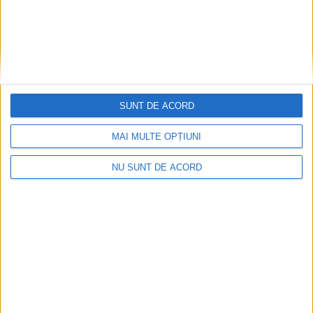
SUNT DE ACORD
Zece noi stații de încărcare pentru mașini
MAI MULTE OPȚIUNI
electrice, la Caransebeș
NU SUNT DE ACORD
2026-08-09