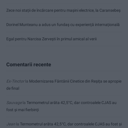
Zece noi stații de încărcare pentru mașini electrice, la Caransebeș
Dorinel Munteanu a adus un fundaș cu experiență internațională
Egal pentru Narcisa Zervești în primul amical al verii
Comentarii recente
Ex-Tinctor
la
Modernizarea Fântânii Cinetice din Reșița se apropie
de final
Sauvage
la
Termometrul arăta 42,5°C, dar controalele CJAS au
fost și mai fierbinți
Jean
la
Termometrul arăta 42,5°C, dar controalele CJAS au fost și