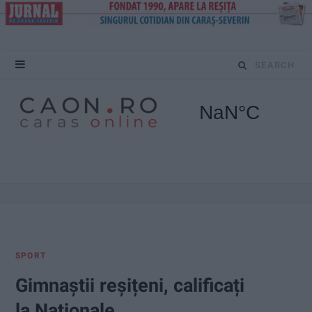
S
e
a
r
c
h
f
SPORT
o
Gimnaștii reșițeni, calificați
r
la Naționale