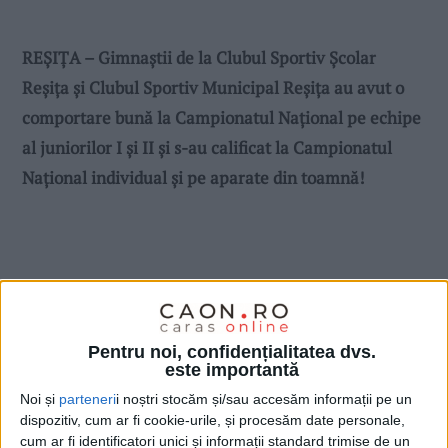
REȘIȚA – Gimnaștii de la Clubul Sportiv Școlar
Reșița și Clubul Sportiv Municipal Reșița au avut o
comportare bună la Campionatul Național pe echipe
al juniorilor I și II și s-au calificat la Campionatul
Național individual și pe aparate din toamnă!
Pentru noi, confidențialitatea dvs.
este importantă
Noi și
parteneri
i noștri stocăm și/sau accesăm informații pe un
dispozitiv, cum ar fi cookie-urile, și procesăm date personale,
cum ar fi identificatori unici și informații standard trimise de un