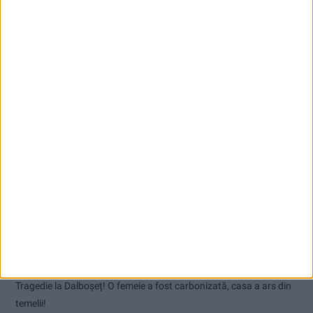
Articole recente
Nimeni nu ne poate izgoni din propriile amintiri!
Tragedie la Dalboşeț! O femeie a fost carbonizată, casa a ars din
temelii!